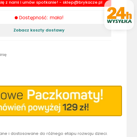
się z nami i umów spotkanie! -
sklep@brykacze.pl
Dostępność: mała!
Zobacz koszty dostawy
inię
wane i dostosowane do różnego etapu rozwoju dzieci.