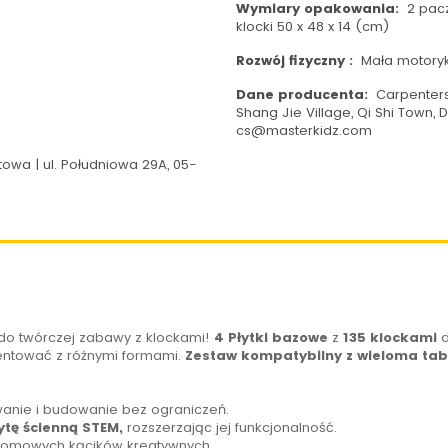
Wymiary opakowania:
2 pacz
klocki 50 x 48 x 14 (cm)
Rozwój fizyczny :
Mała motory
Dane producenta:
Carpenters 
Shang Jie Village, Qi Shi Town,
cs@masterkidz.com
owa | ul. Południowa 29A, 05-
do twórczej zabawy z klockami!
4 Płytki bazowe
z
135 klockami
d
entować z różnymi formami.
Zestaw kompatybilny z wieloma tab
wanie i budowanie bez ograniczeń.
tę ścienną STEM,
rozszerzając jej funkcjonalność.
 i domowych kącików kreatywnych.