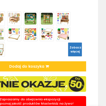
Zobacz
więcej
Dodaj do koszyka
Zapraszamy do obejrzenia ekspozycji.
i poznaj jakość produktów Masterkidz na żywo!