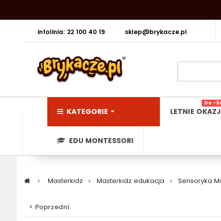
infolinia: 22 100 40 19
sklep@brykacze.pl
Do -5
KATEGORIE
LETNIE OKAZJ
EDU MONTESSORI
>
Masterkidz
>
Masterkidz edukacja
>
Sensoryka Mo
< Poprzedni