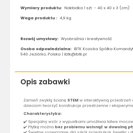
Wymiary produktu:
Nakładka 1 szt. - 40 x 40 x 3 (cm)
Waga produktu :
4,9 kg
Rozwój umysłowy:
Wyobraźnia i kreatywność
Osoba odpowiedzialna:
IBTK Kozicka Spółka Komandyt
540 Jeziórko, Polska | ibtk@ibtk.pl
Opis zabawki
Zamień zwykłą ścianę
STEM
w interaktywną przestrzeń 
dzieciom tworzyć konstrukcje przestrzenne i eksperym
Charakterystyka:
✔️ Specjalny wzór z wypustkami umożliwia łatwe moco
✔️ Płytkę można
bez problemu wcisnąć w dowolną pły
✔️ Świetne rozwiązanie dla szkół, przedszkoli, świetlic