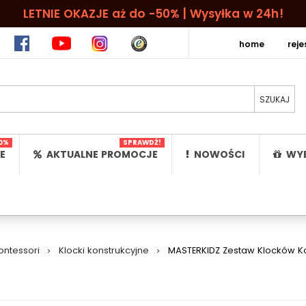
LETNIE OKAZJE aż do -50% | Wysyłka w 24h!
home
rej
0%
SPRAWDŹ!
E
AKTUALNE PROMOCJE
NOWOŚCI
WYB
ntessori
>
Klocki konstrukcyjne
>
MASTERKIDZ Zestaw Klocków Kon