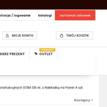
estracja / logowanie
katalogi
hurtownia zabawek
MOJE KONTO
TWÓJ KOSZYK
SPRAWDŹ!
IERZ PREZENT
OUTLET
strukcyjnych STEM 135 el. z Nakładką na Panel 4 szt.
Następny >