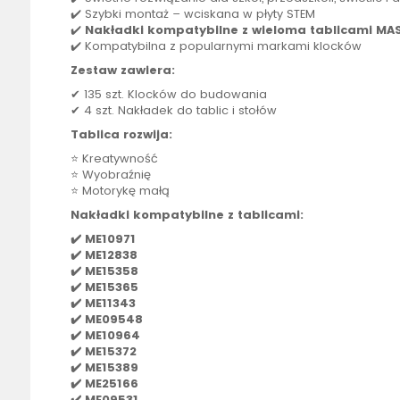
✔️ Szybki montaż – wciskana w płyty STEM
✔️
Nakładki kompatybilne z wieloma tablicami MAS
✔️ Kompatybilna z popularnymi markami klocków
Zestaw zawiera:
✔ 135 szt. Klocków do budowania
✔ 4 szt. Nakładek do tablic i stołów
Tablica
rozwija:
⭐ Kreatywność
⭐ Wyobraźnię
⭐ Motorykę małą
Nakładki kompatybilne z tablicami:
✔️ ME10971
✔️ ME12838
✔️ ME15358
✔️ ME15365
✔️ ME11343
✔️ ME09548
✔️ ME10964
✔️ ME15372
✔️ ME15389
✔️ ME25166
✔️ ME09531