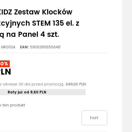
IDZ Zestaw Klocków
cyjnych STEM 135 el. z
 na Panel 4 szt.
MK0024
EAN:
5906280655648
10%
PLN
w okresie 30 dni przed promocją:
349,00 PLN
Raty już od 8,60 PLN
ło ten produkt
szt.