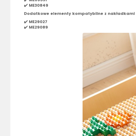
✔️ ME30849
Dodatkowe elementy kompatybilne z nakładkami (
✔️
ME29027
✔️
ME29089