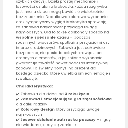
szybkich decyzji. Dzięki prostej mechanice i
losowości działania krokodyla, każda rozgrywka
jest inna, a dzieci mogą bawić się wielokrotnie
bez znudzenia. Dodatkowo kolorowe wykonanie
oraz sympatyczny wygląd krokodylka sprawiają,
że zabawka natychmiast przyciąga uwagę
najmłodszych. Gra to także doskonały sposób na
wspólne spędzanie czasu
– podczas
rodzinnych wieczorów, spotkań z przyjaciółmi czy
imprez urodzinowych. Zabawka jest całkowicie
bezpieczna, nie posiada ostrych krawędzi ani
drobnych elementów, a jej solidne wykonanie
gwarantuje trwałość nawet podczas intensywnej
zabawy. To świetny pomysł na prezent dla
każdego dziecka, które uwielbia śmiech, emocje i
rywalizację.
Charakterystyka:
✔️ Zabawka dla dzieci od
3 roku życia
✔️
Zabawna i emocjonująca gra zręcznościowa
dla całej rodziny
✔️
Kolorowy design
, który przyciąga uwagę
najmłodszych
✔️
Losowe działanie zatrzasku paszczy
– nigdy
nie wiadomo, kiedy się zamknie