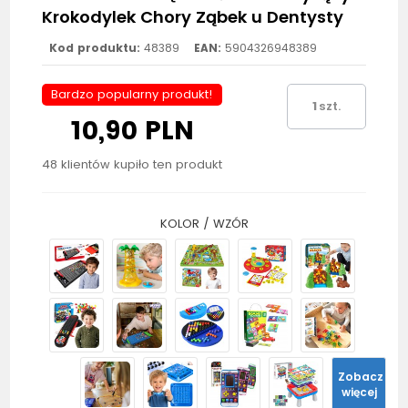
Krokodylek Chory Ząbek u Dentysty
Kod produktu:
48389
EAN:
5904326948389
Bardzo popularny produkt!
szt.
10,90 PLN
48 klientów kupiło ten produkt
KOLOR / WZÓR
Zobacz
więcej