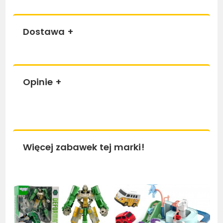
Dostawa
+
Opinie
+
Więcej zabawek tej marki!
Bestseller
Bestseller
Be