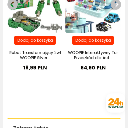
Robot Transformujący 2w1
WOOPIE Interaktywny Tor
..
WOOPIE Silver...
Przeszkód dla Aut...
18,99 PLN
64,90 PLN
Zobacz także