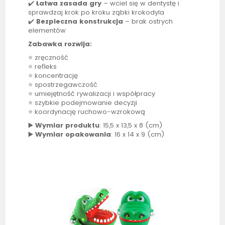
✔️
Łatwa zasada gry
– wciel się w dentystę i
sprawdzaj krok po kroku ząbki krokodyla
✔️
Bezpieczna konstrukcja
– brak ostrych
elementów
Zabawka rozwija:
⭐ zręczność
⭐ refleks
⭐ koncentrację
⭐ spostrzegawczość
⭐ umiejętność rywalizacji i współpracy
⭐ szybkie podejmowanie decyzji
⭐ koordynację ruchowo-wzrokową
▶️
Wymiar produktu
: 15,5 x 13,5 x 8 (cm)
▶️
Wymiar opakowania
: 16 x 14 x 9 (cm)