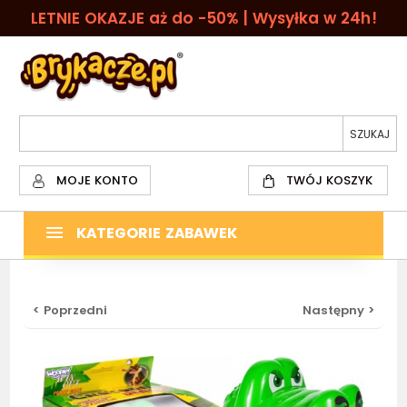
LETNIE OKAZJE aż do -50% | Wysyłka w 24h!
MOJE KONTO
TWÓJ KOSZYK
KATEGORIE ZABAWEK
< Poprzedni
Następny >