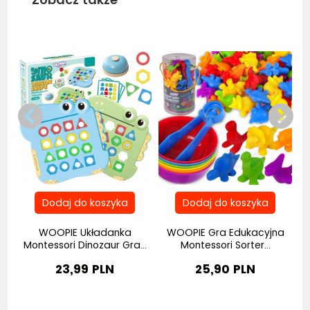
Bestseller
Bestseller
na
WOOPIE Układanka
WOOPIE Gra Edukacyjna
Montessori Dinozaur Gra...
Montessori Sorter...
E
23,99 PLN
25,90 PLN