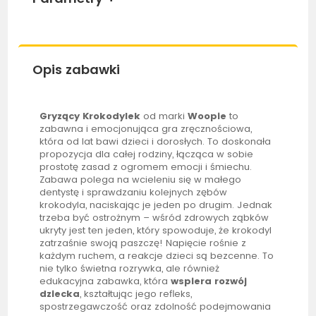
Opis zabawki
Gryzący Krokodylek
od marki
Woopie
to
zabawna i emocjonująca gra zręcznościowa,
która od lat bawi dzieci i dorosłych. To doskonała
propozycja dla całej rodziny, łącząca w sobie
prostotę zasad z ogromem emocji i śmiechu.
Zabawa polega na wcieleniu się w małego
dentystę i sprawdzaniu kolejnych zębów
krokodyla, naciskając je jeden po drugim. Jednak
trzeba być ostrożnym – wśród zdrowych ząbków
ukryty jest ten jeden, który spowoduje, że krokodyl
zatrzaśnie swoją paszczę! Napięcie rośnie z
każdym ruchem, a reakcje dzieci są bezcenne. To
nie tylko świetna rozrywka, ale również
edukacyjna zabawka, która
wspiera rozwój
dziecka
, kształtując jego refleks,
spostrzegawczość oraz zdolność podejmowania