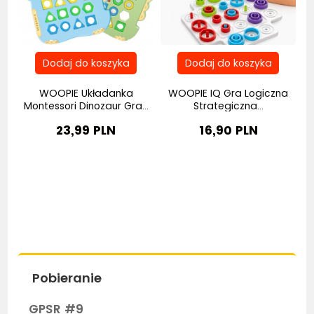
WOOPIE Układanka
WOOPIE IQ Gra Logiczna
W
ne
Montessori Dinozaur Gra...
Strategiczna...
23,99 PLN
16,90 PLN
Pobieranie
GPSR #9