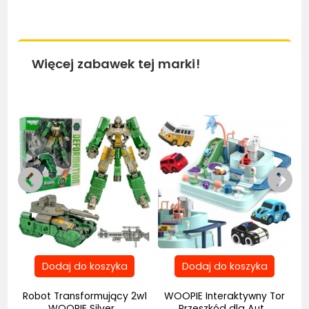
Więcej zabawek tej marki!
Bestseller
Bestseller
Be
Robot Transformujący 2w1
WOOPIE Interaktywny Tor
..
WOOPIE Silver...
Przeszkód dla Aut...