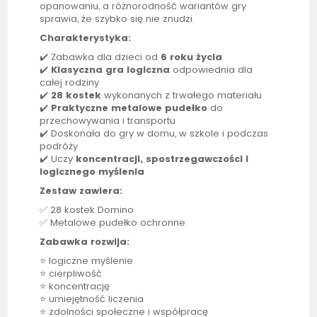
opanowaniu, a różnorodność wariantów gry
sprawia, że szybko się nie znudzi.
Charakterystyka:
✔️ Zabawka dla dzieci od
6 roku życia
✔️
Klasyczna gra logiczna
odpowiednia dla
całej rodziny
✔️
28 kostek
wykonanych z trwałego materiału
✔️
Praktyczne metalowe pudełko
do
przechowywania i transportu
✔️ Doskonała do gry w domu, w szkole i podczas
podróży
✔️ Uczy
koncentracji, spostrzegawczości i
logicznego myślenia
Zestaw zawiera:
✅ 28 kostek Domino
✅ Metalowe pudełko ochronne
Zabawka rozwija:
⭐ logiczne myślenie
⭐ cierpliwość
⭐ koncentrację
⭐ umiejętność liczenia
⭐ zdolności społeczne i współpracę