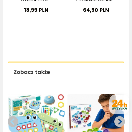
18,99 PLN
64,90 PLN
Zobacz także
Bestseller
Bestseller
Be