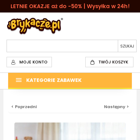
LETNIE OKAZJE aż do -50% | Wysyłka w 24h!
MOJE KONTO
TWÓJ KOSZYK
KATEGORIE ZABAWEK
< Poprzedni
Następny >