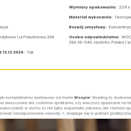
Wymiary opakowania:
23.8 x 
Materiał wykonania:
Tworzyw
acja
Rozwój umysłowy:
Koncentrac
dytowa | ul.Południowa 29A
Osoba odpowiedzialna:
WOOP
29A 05-540 Jeziórko, Polska |
 13.12.2024:
Tak
ęki kompletnemu zestawowi od marki
Woopie
! Bowling to doskona
na deszczowe dni, rodzinne spotkania, czy wieczory spędzane na t
 wykorzystać w domu, to nie tylko wspaniała zabawa, ale również 
nizować niezapomniane zawody =, znajduje się w jednym praktyczn