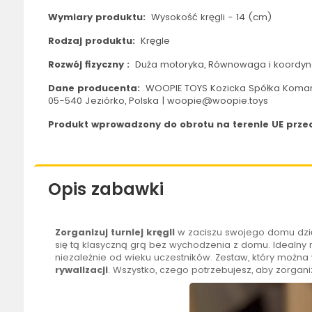
Wymiary produktu:
Wysokość kręgli - 14 (cm)
Rodzaj produktu:
Kręgle
Rozwój fizyczny :
Duża motoryka, Równowaga i koordyn
Dane producenta:
WOOPIE TOYS Kozicka Spółka Koman
05-540 Jeziórko, Polska | woopie@woopie.toys
Produkt wprowadzony do obrotu na terenie UE przed
Opis zabawki
Zorganizuj turniej kręgli
w zaciszu swojego domu dzi
się tą klasyczną grą bez wychodzenia z domu. Idealny 
niezależnie od wieku uczestników. Zestaw, który można
rywalizacji
. Wszystko, czego potrzebujesz, aby zorga