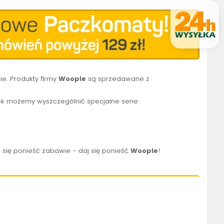
e. Produkty firmy
Woopie
są sprzedawane z
k możemy wyszczególnić specjalne serie:
 się ponieść zabawie - daj się ponieść
Woopie
!