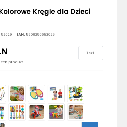
olorowe Kręgle dla Dzieci
52029
EAN:
5906280652029
LN
szt.
o ten produkt