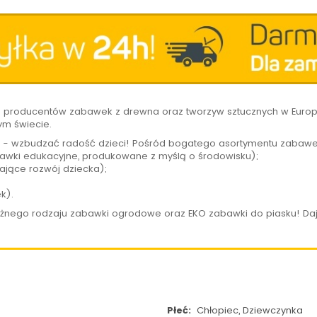
h producentów zabawek z drewna oraz tworzyw sztucznych w Europi
ym świecie.
 - wzbudzać radość dzieci! Pośród bogatego asortymentu zabawe
wki edukacyjne, produkowane z myślą o środowisku);
ające rozwój dziecka);
ek).
óżnego rodzaju zabawki ogrodowe oraz EKO zabawki do piasku! Daj
Płeć:
Chłopiec, Dziewczynka