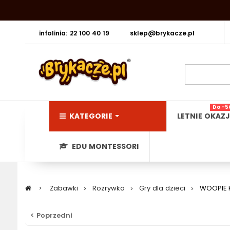
infolinia: 22 100 40 19
sklep@brykacze.pl
Do -5
KATEGORIE
LETNIE OKAZJ
EDU MONTESSORI
>
Zabawki
>
Rozrywka
>
Gry dla dzieci
>
WOOPIE K
< Poprzedni