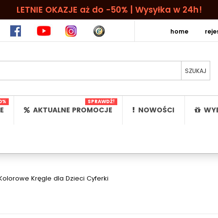
LETNIE OKAZJE aż do -50% | Wysyłka w 24h!
home
rej
0%
SPRAWDŹ!
E
AKTUALNE PROMOCJE
NOWOŚCI
WYB
olorowe Kręgle dla Dzieci Cyferki