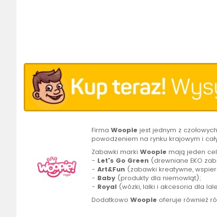
Firma
Woopie
jest jednym z czołowyc
powodzeniem na rynku krajowym i cał
Zabawki marki
Woopie
mają jeden cel
-
Let's Go Green
(drewniane EKO zaba
-
Art&Fun
(zabawki kreatywne, wspier
-
Baby
(produkty dla niemowląt);
-
Royal
(wózki, lalki i akcesoria dla lal
Dodatkowo
Woopie
oferuje również r