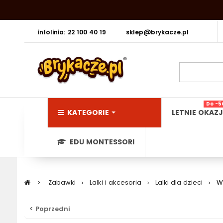
infolinia: 22 100 40 19
sklep@brykacze.pl
Do -5
KATEGORIE
LETNIE OKAZJ
EDU MONTESSORI
>
Zabawki
>
Lalki i akcesoria
>
Lalki dla dzieci
>
W
< Poprzedni