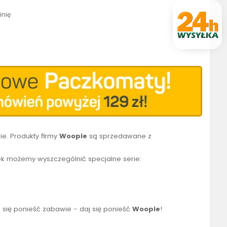
inię
e. Produkty firmy
Woopie
są sprzedawane z
k możemy wyszczególnić specjalne serie:
 się ponieść zabawie - daj się ponieść
Woopie
!