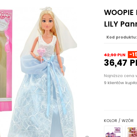
WOOPIE 
LILY Pan
Kod produktu:
-1
42,90 PLN
36,47 P
Najniższa cena 
9 klientów kupił
KOLOR / WZÓR