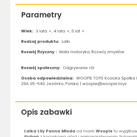
Parametry
Wiek:
3 lata +, 4 lata +, 5 lat +
Rodzaj produktu:
Lalki
Rozwój fizyczny :
Mała motoryka, Rozwój zmysłów
Rozwój społeczny:
Odgrywanie ról
Osoba odpowiedzialna:
WOOPIE TOYS Kozicka Spółka 
29A 05-540 Jeziórko, Polska | woopie@woopie.toys
Opis zabawki
Lalka
Lily Panna Młoda
od marki
Woopie
to wyjątkow
ślubną
z koronkową górą i wielowarstwowym, tiulowym