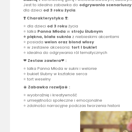
Jest to idealna zabawka do
odgrywania scenariuszy
dla dzieci
od 3 roku życia
.
❣️ Charakterystyka ❣️:
⭐ dla dzieci
od 3 roku
życia
⭐
lalka
Panna Młoda
w
stroju ślubnym
⭐ piękna, biała suknia
z niebieskimi akcentami
⭐ posiada
welon oraz blond włosy
⭐ w zestawie akcesoria:
tort i bukiet
⭐ idealna do odgrywania ról tematycznych
❤ Zestaw zawiera❤ :
⭐
lalka
Panna Młoda w sukni i welonie
⭐ bukiet ślubny w kształcie serca
⭐ tort weselny
☀️ Zabawka rozwija☀️ :
⭐ wyobraźnię i kreatywność
⭐ umiejętności społeczne i emocjonalne
⭐ zdolności narracyjne podczas tworzenia historii