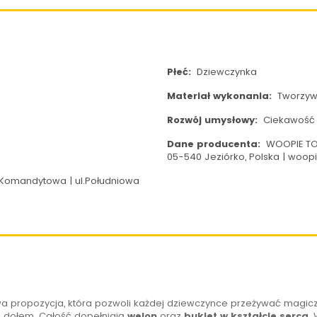
Płeć:
Dziewczynka
Materiał wykonania:
Tworzyw
Rozwój umysłowy:
Ciekawość i
Dane producenta:
WOOPIE TOY
05-540 Jeziórko, Polska | woo
Komandytowa | ul.Południowa
a propozycja, która pozwoli każdej dziewczynce przeżywać magicz
 dołem. Całość dopełniają
welon
oraz
bukiet w kształcie serca
.