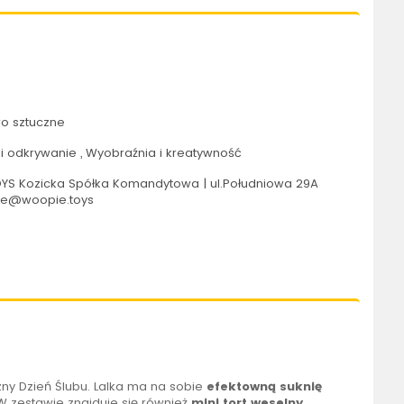
o sztuczne
 odkrywanie , Wyobraźnia i kreatywność
S Kozicka Spółka Komandytowa | ul.Południowa 29A
pie@woopie.toys
ny Dzień Ślubu.
Lalka
ma na sobie
efektowną suknię
 W zestawie znajduje się również
mini tort weselny
.