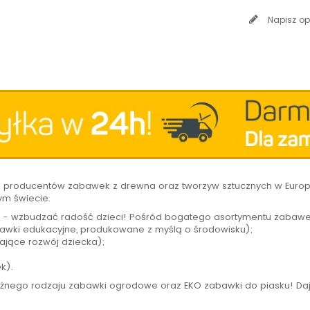
Napisz op
h producentów zabawek z drewna oraz tworzyw sztucznych w Europi
ym świecie.
 - wzbudzać radość dzieci! Pośród bogatego asortymentu zabawe
wki edukacyjne, produkowane z myślą o środowisku);
ające rozwój dziecka);
ek).
óżnego rodzaju zabawki ogrodowe oraz EKO zabawki do piasku! Daj