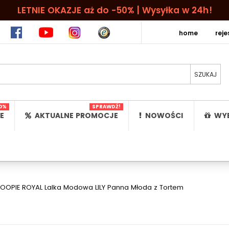
LETNIE OKAZJE aż do -50% | Wysyłka w 24h!
home
rej
0%
SPRAWDŹ!
E
AKTUALNE PROMOCJE
NOWOŚCI
WYB
OOPIE ROYAL Lalka Modowa LILY Panna Młoda z Tortem