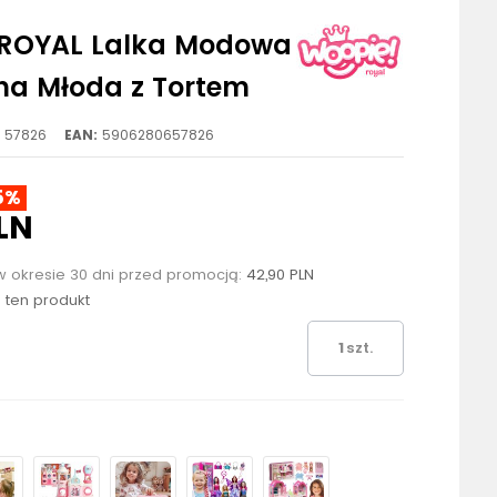
ROYAL Lalka Modowa
na Młoda z Tortem
57826
EAN:
5906280657826
5%
LN
w okresie 30 dni przed promocją:
42,90 PLN
o ten produkt
szt.