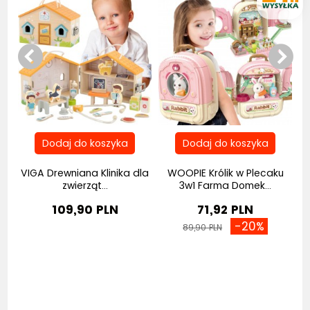
ek
VIGA Drewniana Klinika dla
WOOPIE Królik w Plecaku
zwierząt...
3w1 Farma Domek...
109,90 PLN
71,92 PLN
-20%
89,90 PLN