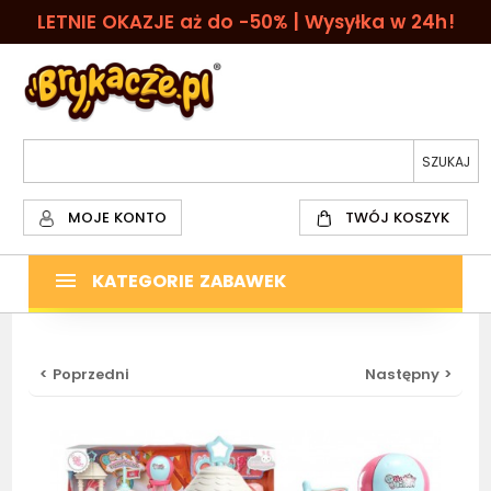
LETNIE OKAZJE aż do -50% | Wysyłka w 24h!
MOJE KONTO
TWÓJ KOSZYK
KATEGORIE ZABAWEK
< Poprzedni
Następny >