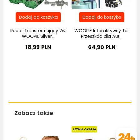
Robot Transformujący 2w1
WOOPIE Interaktywny Tor
..
WOOPIE Silver...
Przeszkód dla Aut...
18,99 PLN
64,90 PLN
Zobacz także
Bestseller
Bestseller
LETNIA OKAZJA