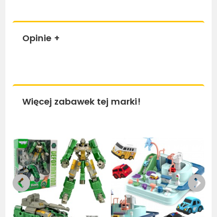
Opinie
+
Więcej zabawek tej marki!
Bestseller
Bestseller
Be