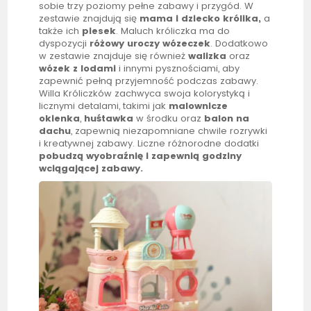
sobie trzy poziomy pełne zabawy i przygód. W
zestawie znajdują się
mama i dziecko królika,
a
także ich
piesek
. Maluch króliczka ma do
dyspozycji
różowy uroczy wózeczek
. Dodatkowo
w zestawie znajduje się również
walizka
oraz
wózek z lodami
i innymi pysznościami, aby
zapewnić pełną przyjemność podczas zabawy.
Willa Króliczków zachwyca swoja kolorystyką i
licznymi detalami, takimi jak
malownicze
okienka
,
huśtawka
w środku oraz
balon na
dachu
, zapewnią niezapomniane chwile rozrywki
i kreatywnej zabawy. Liczne różnorodne dodatki
pobudzą wyobraźnię i zapewnią godziny
wciągającej zabawy.