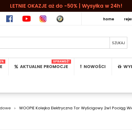
LETNIE OKAZJE aż do -50% | Wysyłka w 24h!
home
rej
0%
SPRAWDŹ!
E
AKTUALNE PROMOCJE
NOWOŚCI
WYB
odowe
>
WOOPIE Kolejka Elektryczna Tor Wyścigowy 2w1 Pociąg Wiad