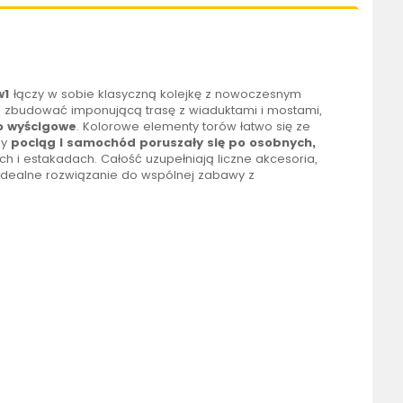
w1
łączy w sobie klasyczną kolejkę z nowoczesnym
 zbudować imponującą trasę z wiaduktami i mostami,
o wyścigowe
. Kolorowe elementy torów łatwo się ze
by
pociąg i samochód poruszały się po osobnych,
 i estakadach. Całość uzupełniają liczne akcesoria,
 idealne rozwiązanie do wspólnej zabawy z