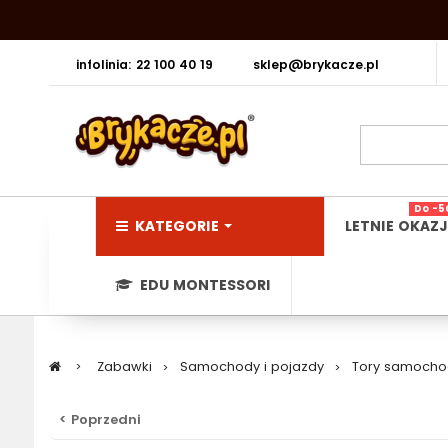
infolinia: 22 100 40 19
sklep@brykacze.pl
Do -5
KATEGORIE
LETNIE OKAZJ
EDU MONTESSORI
>
Zabawki
>
Samochody i pojazdy
>
Tory samoch
< Poprzedni