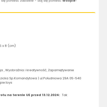
 się ponieść zabawie - daj się ponieść
Woopie
!
5 x 8 (cm)
a , Wyobraźnia i kreatywność, Zapamiętywanie
icka Sp.Komandytowa | ul.Południowa 29A 05-540
pie.toys
tu na terenie UE przed 13.12.2024:
Tak