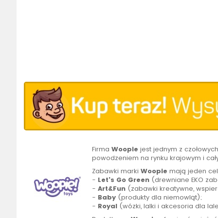
Firma
Woopie
jest jednym z czołowyc
powodzeniem na rynku krajowym i cał
Zabawki marki
Woopie
mają jeden cel
-
Let's Go Green
(drewniane EKO zaba
-
Art&Fun
(zabawki kreatywne, wspier
-
Baby
(produkty dla niemowląt);
-
Royal
(wózki, lalki i akcesoria dla lal