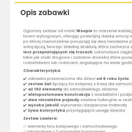
Opis zabawki
Ogromny zestaw od marki
Woopie
to marzenie każdeg
torem wyścigowym, oferując podwójną dawkę emocji na
po której równocześnie poruszają się dwa niezależne p
sobą łączą, tworząc stabilną strukturę, która zachwyc
lecz przeplatających się trasach
. Lokomotywa ciągni
takie jak znaki drogowe i ozdobne drzewka, które pozw
rodzeństwem lub rodzicami, angażujące na wiele godz
Charakterystyka:
✔️ zabawka przeznaczona dla dzieci
od 6 roku życia
✔️
zestaw 2w1
łączący tor kolejowy z trasą dla samoc
✔️
aż 192 elementy
do samodzielnego złożenia
✔️
wielopoziomowa konstrukcja
z wiaduktami i podj
✔️
dwa niezależne pojazdy
zasilane bateryjnie w zest
✔️
wysoka jakość
wykonania i bezpieczne materiały
✔️
żywa kolorystyka
przyciągająca uwagę dziecka
Zestaw zawiera:
✅ elementy toru kolejowego i samochodowego
✅ lokomotywę z 2 wagonami towarowymi