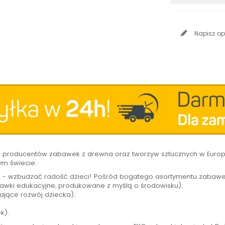
Napisz op
h producentów zabawek z drewna oraz tworzyw sztucznych w Europi
ym świecie.
 - wzbudzać radość dzieci! Pośród bogatego asortymentu zabawe
wki edukacyjne, produkowane z myślą o środowisku);
ające rozwój dziecka);
ek).