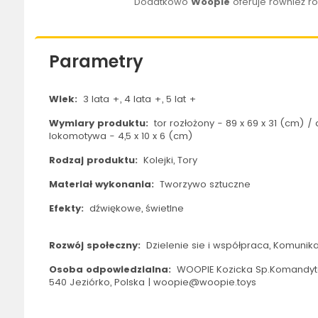
Dodatkowo
Woopie
oferuje również r
Parametry
Wiek:
3 lata +, 4 lata +, 5 lat +
Wymiary produktu:
tor rozłożony - 89 x 69 x 31 (cm) / 
lokomotywa - 4,5 x 10 x 6 (cm)
Rodzaj produktu:
Kolejki, Tory
Materiał wykonania:
Tworzywo sztuczne
Efekty:
dźwiękowe, świetlne
Rozwój społeczny:
Dzielenie sie i współpraca, Komunik
Osoba odpowiedzialna:
WOOPIE Kozicka Sp.Komandyto
540 Jeziórko, Polska | woopie@woopie.toys