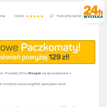
inię
Ocena
Przeczytaj opinie (
1
)
e. Produkty firmy
Woopie
są sprzedawane z
k możemy wyszczególnić specjalne serie: