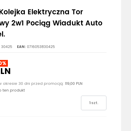
olejka Elektryczna Tor
wy 2w1 Pociąg Wiadukt Auto
l.
30425
EAN:
0716053830425
0%
PLN
w okresie 30 dni przed promocją:
119,00 PLN
ło ten produkt
szt.