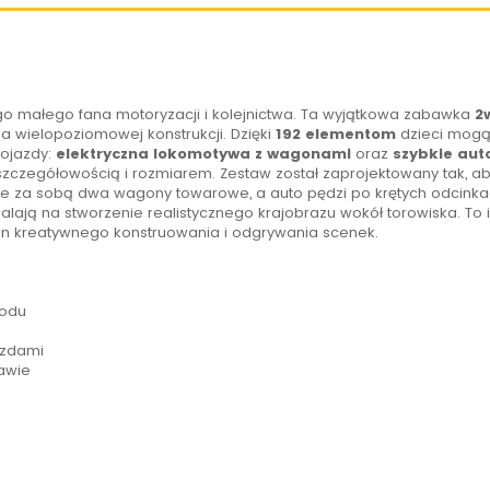
o małego fana motoryzacji i kolejnictwa. Ta wyjątkowa zabawka
2
 wielopoziomowej konstrukcji. Dzięki
192 elementom
dzieci mogą
ojazdy:
elektryczna lokomotywa z wagonami
oraz
szybkie aut
a szczegółowością i rozmiarem. Zestaw został zaprojektowany tak, a
e za sobą dwa wagony towarowe, a auto pędzi po krętych odcinkach
alają na stworzenie realistycznego krajobrazu wokół torowiska. To
in kreatywnego konstruowania i odgrywania scenek.
hodu
azdami
awie