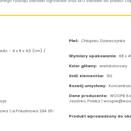
óżnego rodzaju zabawki ogrodowe oraz EKO zabawki do piasku! Daj
Płeć:
Chłopiec, Dziewczynka
auto - 4 x 8 x 4,5 (cm) /
Wymiary opakowania:
68 x 4
Kolor główny:
wielokolorowy
Ilość elementów:
192
Rozwój umysłowy:
Koncentracj
Dane producenta:
WOOPIE Koz
acja
Jeziórko, Polska | woopie@woo
wa | ul.Południowa 29A 05-
Produkt wprowadzony do obro