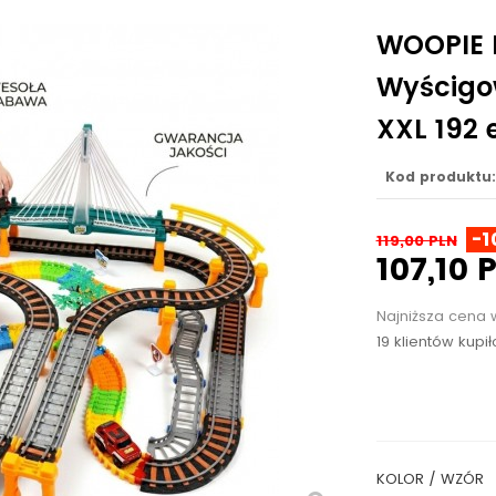
WOOPIE K
Wyścigo
XXL 192 e
Kod produktu:
-1
119,00 PLN
107,10 
Najniższa cena 
19 klientów kupi
KOLOR / WZÓR