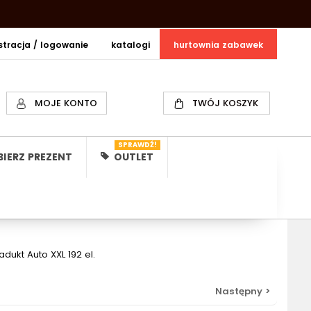
estracja / logowanie
katalogi
hurtownia zabawek
MOJE KONTO
TWÓJ KOSZYK
SPRAWDŹ!
IERZ PREZENT
OUTLET
ukt Auto XXL 192 el.
Następny >