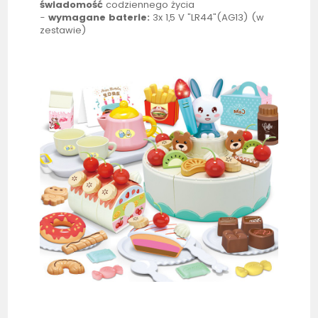
świadomość
codziennego życia
-
wymagane baterie:
3x 1,5 V "LR44"(AG13) (w
zestawie)