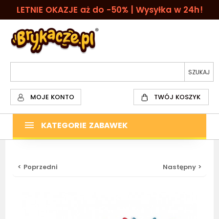
LETNIE OKAZJE aż do -50% | Wysyłka w 24h!
MOJE KONTO
TWÓJ KOSZYK
KATEGORIE ZABAWEK
< Poprzedni
Następny >