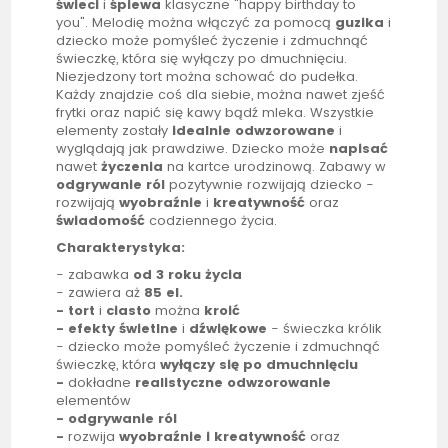
świeci
i
śpiewa
klasyczne "happy birthday to
you". Melodię można włączyć za pomocą
guzika
i
dziecko może pomyśleć życzenie i zdmuchnąć
świeczkę, która się wyłączy po dmuchnięciu.
Niezjedzony tort można schować do pudełka.
Każdy znajdzie coś dla siebie, można nawet zjeść
frytki oraz napić się kawy bądź mleka. Wszystkie
elementy zostały
idealnie odwzorowane
i
wyglądają jak prawdziwe. Dziecko może
napisać
nawet
życzenia
na kartce urodzinową. Zabawy w
odgrywanie ról
pozytywnie rozwijają dziecko -
rozwijają
wyobraźnie
i
kreatywność
oraz
świadomość
codziennego życia.
Charakterystyka:
- zabawka
od 3 roku życia
- zawiera aż
85 el.
- tort
i
ciasto
można
kroić
- efekty świetlne
i
dźwiękowe
- świeczka królik
- dziecko może pomyśleć życzenie i zdmuchnąć
świeczkę, która
wyłączy się po dmuchnięciu
-
dokładne
realistyczne odwzorowanie
elementów
-
odgrywanie ról
-
rozwija
wyobraźnie
i
kreatywność
oraz