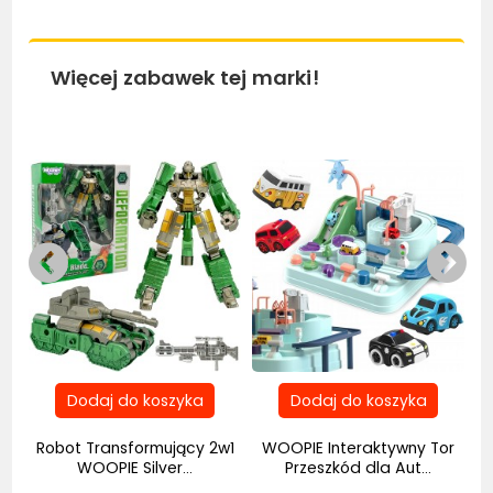
Więcej zabawek tej marki!
Bestseller
Bestseller
Be
Robot Transformujący 2w1
WOOPIE Interaktywny Tor
..
WOOPIE Silver...
Przeszkód dla Aut...