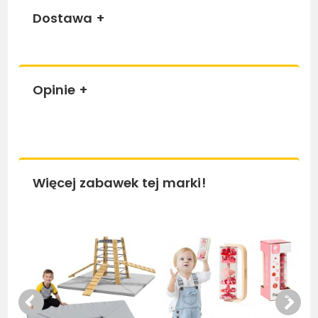
Dostawa
+
Opinie
+
Więcej zabawek tej marki!
Bestseller
Be