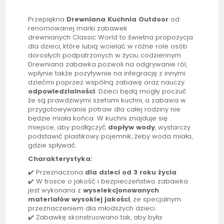
Przepiękna
Drewniana
Kuchnia
Outdoor
od
renomowanej marki zabawek
drewnianych Classic World to świetna propozycja
dla dzieci, które lubią wcielać w różne role osób
dorosłych podpatrzonych w życiu codziennym.
Drewniana zabawka pozwoli na odgrywanie ról,
wpłynie także pozytywnie na integrację z innymi
dziećmi poprzez wspólną zabawę oraz nauczy
odpowiedzialności
. Dzieci będą mogły poczuć
że są prawdziwymi szefami kuchni, a zabawa w
przygotowywanie potraw dla całej rodziny nie
będzie miała końca. W kuchni znajduje się
miejsce, aby podłączyć
dopływ wody
, wystarczy
podstawić plastikowy pojemnik, żeby woda miała,
gdzie spływać.
Charakterystyka:
✔️ Przeznaczona
dla dzieci od 3 roku życia
✔️ W trosce o jakość i bezpieczeństwo zabawka
jest wykonana z
wyselekcjonowanych
materiałów wysokiej jakości
, ze specjalnym
przeznaczeniem dla młodszych dzieci.
✔️ Zabawkę skonstruowano tak, aby była