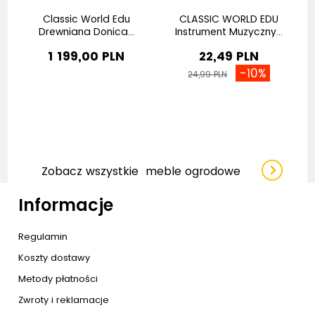
Classic World Edu
CLASSIC WORLD EDU
Drewniana Donica...
Instrument Muzyczny...
Z
1 199,00 PLN
22,49 PLN
-10%
24,99 PLN
Zobacz wszystkie
meble ogrodowe
Informacje
Regulamin
Koszty dostawy
Metody płatności
Zwroty i reklamacje