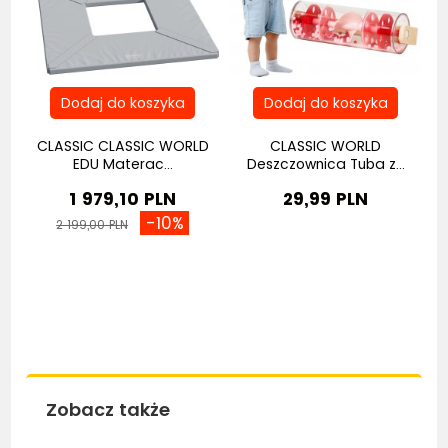
na
CLASSIC CLASSIC WORLD
CLASSIC WORLD
EDU Materac...
Deszczownica Tuba z...
1 979,10 PLN
29,99 PLN
-10%
2 199,00 PLN
Zobacz także