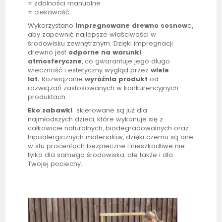
⭐ zdolności manualne
⭐ ciekawość
Wykorzystano
impregnowane
drewno sosnow
e,
aby zapewnić najlepsze właściwości w
środowisku zewnętrznym. Dzięki impregnacji
drewno jest
odporne
na warunki
atmosferyczne
, co gwarantuje jego długo
wieczność i estetyczny wygląd przez
wiele
lat
.
Rozwiązanie
wyróżnia
produkt
od
rozwiązań zastosowanych w konkurencyjnych
produktach.
Eko zabawki
skierowane są już dla
najmłodszych dzieci, które wykonuje się z
całkowicie naturalnych, biodegradowalnych oraz
hipoalergicznych materiałów, dzięki czemu są one
w stu procentach bezpieczne i nieszkodliwe nie
tylko dla samego środowiska, ale także i dla
Twojej pociechy.