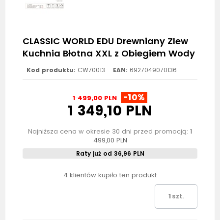
CLASSIC WORLD EDU Drewniany Zlew
Kuchnia Błotna XXL z Obiegiem Wody
Kod produktu:
CW70013
EAN:
6927049070136
-10%
1 499,00 PLN
1 349,10 PLN
Najniższa cena w okresie 30 dni przed promocją:
1
499,00 PLN
Raty już od 36,96 PLN
4 klientów kupiło ten produkt
szt.