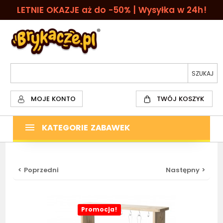
LETNIE OKAZJE aż do -50% | Wysyłka w 24h!
MOJE KONTO
TWÓJ KOSZYK
KATEGORIE ZABAWEK
< Poprzedni
Następny >
Promocja!