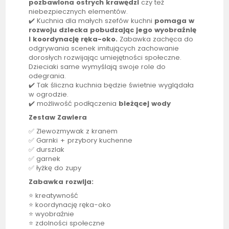
pozbawiona ostrych krawędzi
czy też
niebezpiecznych elementów.
✔️
Kuchnia
dla małych szefów kuchni
pomaga w
rozwoju dziecka pobudzając jego wyobraźnię
i koordynację ręka-oko.
Zabawka zachęca do
odgrywania scenek imitujących zachowanie
dorosłych rozwijając umiejętności społeczne.
Dzieciaki same wymyślają swoje role do
odegrania.
✔️ Tak śliczna
kuchnia
będzie świetnie wyglądała
w ogrodzie
.
✔️ możliwość podłączenia
bieżącej wody
Zestaw Zawiera
✅ Zlewozmywak z kranem
✅ Garnki + przybory kuchenne
✅ durszlak
✅ garnek
✅ łyżkę do zupy
Zabawka rozwija:
⭐ kreatywność
⭐ koordynację ręka-oko
⭐ wyobraźnie
⭐ zdolności społeczne