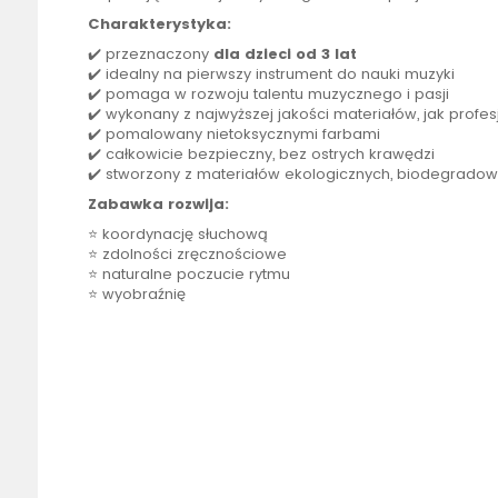
Charakterystyka:
✔️ przeznaczony
dla dzieci od 3 lat
✔️ idealny na pierwszy instrument do nauki muzyki
✔️ pomaga w rozwoju talentu muzycznego i pasji
✔️ wykonany z najwyższej jakości materiałów, jak profes
✔️ pomalowany nietoksycznymi farbami
✔️ całkowicie bezpieczny, bez ostrych krawędzi
✔️ stworzony z materiałów ekologicznych, biodegradowa
Zabawka rozwija:
⭐ koordynację słuchową
⭐ zdolności zręcznościowe
⭐ naturalne poczucie rytmu
⭐ wyobraźnię