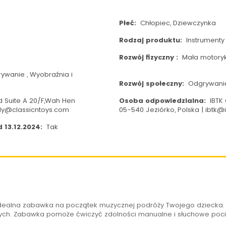
Płeć:
Chłopiec, Dziewczynka
Rodzaj produktu:
Instrumenty
Rozwój fizyczny :
Mała motoryk
ywanie , Wyobraźnia i
Rozwój społeczny:
Odgrywanie 
ed Suite A 20/F,Wah Hen
Osoba odpowiedzialna:
IBTK 
dy@classicntoys.com
05-540 Jeziórko, Polska | ibtk@i
 13.12.2024:
Tak
dealna zabawka na początek muzycznej podróży Twojego dziecka
zych. Zabawka pomoże ćwiczyć zdolności manualne i słuchowe poci