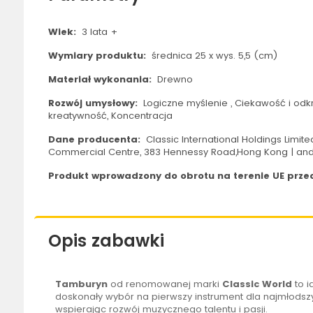
Wiek:
3 lata +
Wymiary produktu:
średnica 25 x wys. 5,5 (cm)
Materiał wykonania:
Drewno
Rozwój umysłowy:
Logiczne myślenie , Ciekawość i odkr
kreatywność, Koncentracja
Dane producenta:
Classic International Holdings Limit
Commercial Centre, 383 Hennessy Road,Hong Kong | an
Produkt wprowadzony do obrotu na terenie UE przed
Opis zabawki
Tamburyn
od renomowanej marki
Classic World
to i
doskonały wybór na pierwszy instrument dla najmłods
wspierając rozwój muzycznego talentu i pasji.