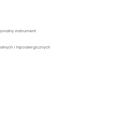
jonalny instrument
lnych i hipoalergicznych