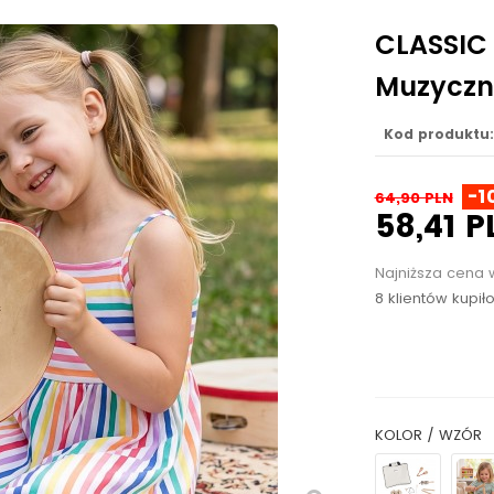
CLASSIC
Muzyczn
Kod produktu:
-1
64,90 PLN
58,41 P
Najniższa cena 
8 klientów kupił
KOLOR / WZÓR