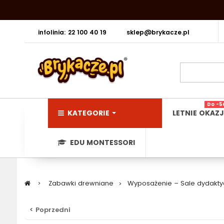
infolinia: 22 100 40 19
sklep@brykacze.pl
Do -5
KATEGORIE
LETNIE OKAZJ
EDU MONTESSORI
>
Zabawki drewniane
>
Wyposażenie – Sale dydakty
< Poprzedni