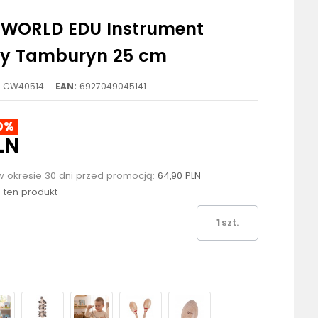
 WORLD EDU Instrument
y Tamburyn 25 cm
CW40514
EAN:
6927049045141
0%
LN
w okresie 30 dni przed promocją:
64,90 PLN
o ten produkt
szt.