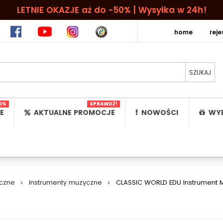
LETNIE OKAZJE aż do -50% | Wysyłka w 24h!
home
rej
0%
SPRAWDŹ!
E
AKTUALNE PROMOCJE
NOWOŚCI
WYB
czne
>
Instrumenty muzyczne
>
CLASSIC WORLD EDU Instrument 