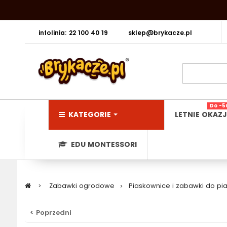
infolinia: 22 100 40 19
sklep@brykacze.pl
Do -5
KATEGORIE
LETNIE OKAZJ
EDU MONTESSORI
>
Zabawki ogrodowe
>
Piaskownice i zabawki do pi
< Poprzedni