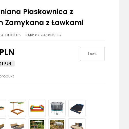
niana Piaskownica z
m Zamykana z Ławkami
A031.013.05
EAN:
8717973939337
 PLN
szt.
41 PLN
 produkt