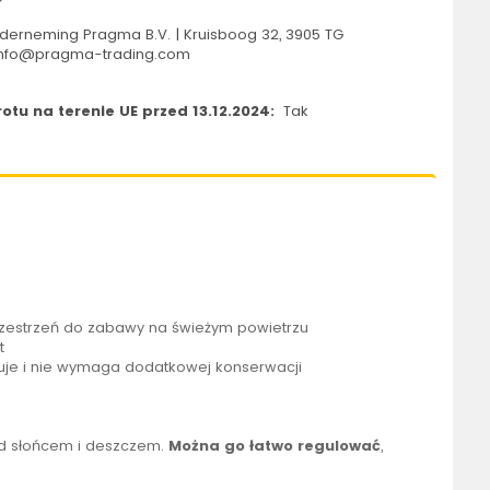
erneming Pragma B.V. | Kruisboog 32, 3905 TG
 info@pragma-trading.com
tu na terenie UE przed 13.12.2024:
Tak
rzestrzeń do zabawy na świeżym powietrzu
t
kuje i nie wymaga dodatkowej konserwacji
zed słońcem i deszczem.
Można go łatwo regulować
,