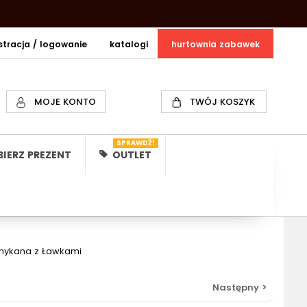
estracja / logowanie
katalogi
hurtownia zabawek
MOJE KONTO
TWÓJ KOSZYK
SPRAWDŹ!
IERZ PREZENT
OUTLET
amykana z Ławkami
Następny >