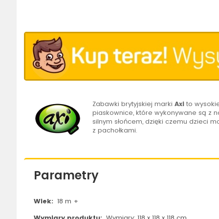
Zabawki brytyjskiej marki
Axi
to wysokie
piaskownice, które wykonywane są z na
silnym słońcem, dzięki czemu dzieci 
z pachołkami.
Parametry
Wiek:
18 m +
Wymiary produktu:
Wymiary: 118 x 118 x 118 cm