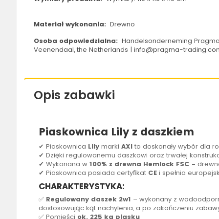
Materiał wykonania:
Drewno
Osoba odpowiedzialna:
Handelsonderneming Pragma B.
Veenendaal, the Netherlands | info@pragma-trading.co
Opis zabawki
Piaskownica Lily z daszkiem
✔
Piaskownica
Lily
marki
AXI
to doskonały wybór dla r
✔ Dzięki regulowanemu daszkowi oraz trwałej konstrukcji
✔ Wykonana w
100% z drewna Hemlock FSC -
drewno
✔
Piaskownica
posiada certyfikat
CE
i spełnia europej
CHARAKTERYSTYKA:
✅
Regulowany daszek 2w1
– wykonany z wodoodporne
dostosowując kąt nachylenia, a po zakończeniu zabaw
✅ Pomieści
ok. 225 kg piasku