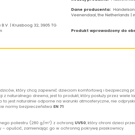
Dane producenta:
Handelsond
Veenendaal, the Netherlands |
V. | Kruisboog 32, 3905 TG
m
Produkt wprowadzony do obro
odziców, który chcą zapewnić dzieciom komfortową i bezpieczną p
 z naturalnego drewna, jest to produkt, który posłuży przez wiele la
 to jest naturalnie odporne na warunki atmosferyczne, nie odprys
skie normy bezpieczeństwa
EN 71
go poliestru (280 g/m²) z ochroną
UV50
, który chroni dzieci pr
y – opuścić, zamieniając go w ochronną pokrywę piaskownicy.