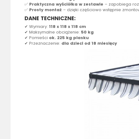
✅
Praktyczna wyściółka w zestawie
– zapobiega roz
✅
Prosty montaż
– dzięki częściowo wstępnie zmontowa
DANE TECHNICZNE:
✔ Wymiary:
118 x 118 x 118 cm
✔ Maksymalne obciążenie:
50 kg
✔ Pomieści
ok. 225 kg piasku
✔ Przeznaczenie:
dla dzieci od 18 miesięcy