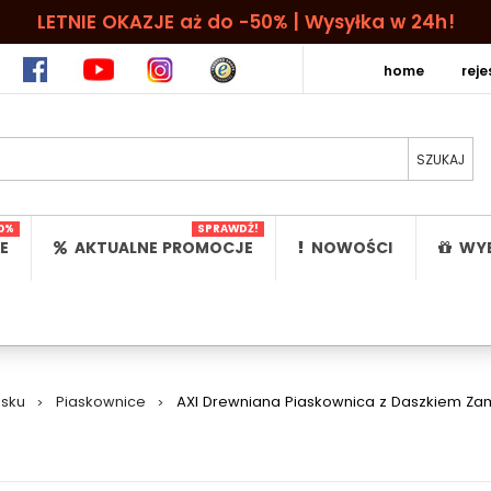
LETNIE OKAZJE aż do -50% | Wysyłka w 24h!
home
rej
0%
SPRAWDŹ!
E
AKTUALNE PROMOCJE
NOWOŚCI
WYB
asku
>
Piaskownice
>
AXI Drewniana Piaskownica z Daszkiem Z