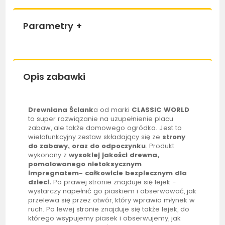
Parametry
+
Opis zabawki
Drewniana Ściank
a od marki
CLASSIC WORLD
to super rozwiązanie na uzupełnienie placu
zabaw, ale także domowego ogródka. Jest to
wielofunkcyjny zestaw składający się ze
strony
do zabawy, oraz do odpoczynku
. Produkt
wykonany z
wysokiej jakości drewna,
pomalowanego nietoksycznym
impregnatem- całkowicie bezpiecznym dla
dzieci.
Po prawej stronie znajduje się lejek -
wystarczy napełnić go piaskiem i obserwować, jak
przelewa się przez otwór, który wprawia młynek w
ruch. Po lewej stronie znajduje się także lejek, do
którego wsypujemy
piasek
i obserwujemy, jak