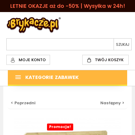
LETNIE OKAZJE aż do -50% | Wysyłka w 24h!
MOJE KONTO
TWÓJ KOSZYK
KATEGORIE ZABAWEK
< Poprzedni
Następny >
Promocja!