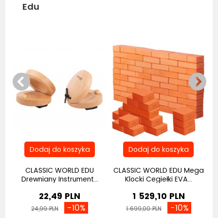
Edu
Be
CLASSIC WORLD EDU
CLASSIC WORLD EDU Mega
Drewniany Instrument...
Klocki Cegiełki EVA...
22,49 PLN
1 529,10 PLN
-10%
-10%
24,99 PLN
1 699,00 PLN