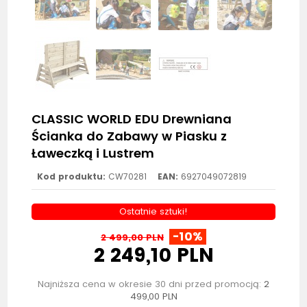
CLASSIC WORLD EDU Drewniana
Ścianka do Zabawy w Piasku z
Ławeczką i Lustrem
Kod produktu:
CW70281
EAN:
6927049072819
Ostatnie sztuki!
-10%
2 499,00 PLN
2 249,10 PLN
Najniższa cena w okresie 30 dni przed promocją:
2
499,00 PLN