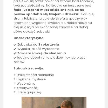
przelewa się przez otwór na strome boki zabawki,
tworząc zjeżdżalnię. Na środku umieszczone jest
folia lustrzana w kształcie choinki
, co na
pewno spodoba się twojemu dziecku!
Z drugiej
strony
tablicy
, znajduje się strefa wypoczynku-
drewniana wygodna ławeczka. Dziecko może na
niej usiąść, a po skończonej zabawie na dolną
półkę odłożyć zabawki.
Charakterystyka:
✔️ Zabawka od
3 roku życia
✔️ Wysoka jakość wykonania
✔️ Zawiera ławkę do siedzenia
✔️ Idealne dopełnienie piaskownicy lub placu
zabaw
Zabawka rozwija:
⭐ Umiejętności manualne
⭐ Logiczne myślenie
⭐ Wyobraźnię
⭐ Kreatywność,
⭐ Pracę grupową