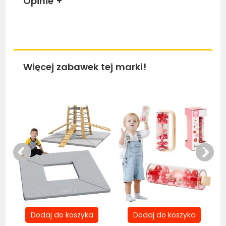
Opinie
+
Więcej zabawek tej marki!
Bestseller
Be