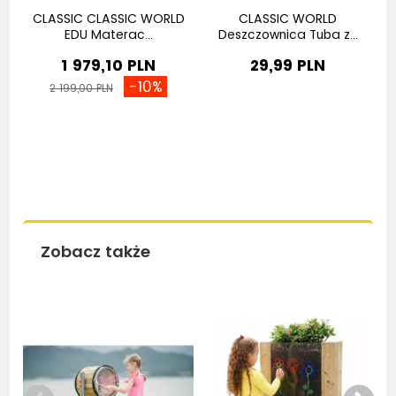
na
CLASSIC CLASSIC WORLD
CLASSIC WORLD
EDU Materac...
Deszczownica Tuba z...
1 979,10 PLN
29,99 PLN
-10%
2 199,00 PLN
Zobacz także
Nowość