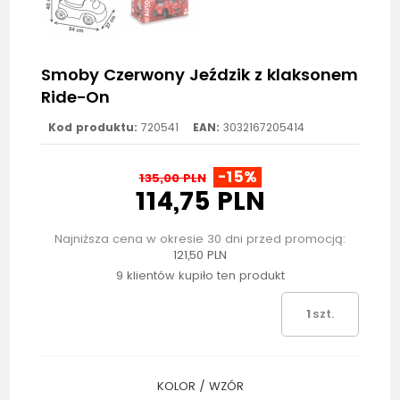
Smoby Czerwony Jeździk z klaksonem
Ride-On
Kod produktu:
720541
EAN:
3032167205414
-15%
135,00 PLN
114,75 PLN
Najniższa cena w okresie 30 dni przed promocją:
121,50 PLN
9 klientów kupiło ten produkt
szt.
KOLOR / WZÓR