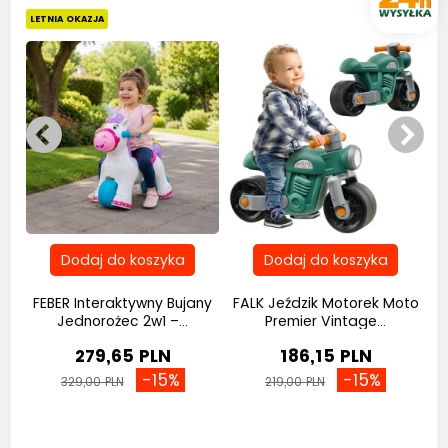
LETNIA OKAZJA
FEBER Interaktywny Bujany
FALK Jeździk Motorek Moto
F
y
Jednorożec 2w1 –...
Premier Vintage...
279,65 PLN
186,15 PLN
-15%
-15%
329,00 PLN
219,00 PLN