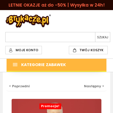
LETNIE OKAZJE aż do -50% | Wysyłka w 24h!
MOJE KONTO
TWÓJ KOSZYK
KATEGORIE ZABAWEK
< Poprzedni
Następny >
Promocja!