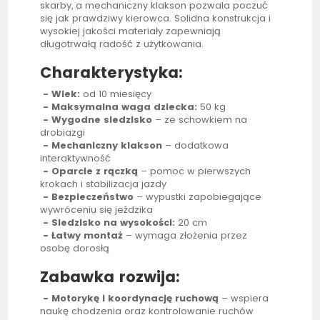
skarby, a mechaniczny klakson pozwala poczuć
się jak prawdziwy kierowca. Solidna konstrukcja i
wysokiej jakości materiały zapewniają
długotrwałą radość z użytkowania.
Charakterystyka:
-
Wiek:
od 10 miesięcy
-
Maksymalna waga dziecka:
50 kg
-
Wygodne siedzisko
– ze schowkiem na
drobiazgi
-
Mechaniczny klakson
– dodatkowa
interaktywność
-
Oparcie z rączką
– pomoc w pierwszych
krokach i stabilizacja jazdy
-
Bezpieczeństwo
– wypustki zapobiegające
wywróceniu się jeździka
-
Siedzisko na wysokości:
20 cm
-
Łatwy montaż
– wymaga złożenia przez
osobę dorosłą
Zabawka rozwija:
- Motorykę i koordynację ruchową
– wspiera
naukę chodzenia oraz kontrolowanie ruchów