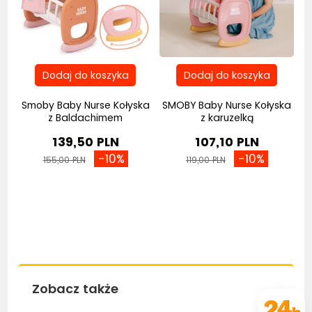
z
Smoby Baby Nurse Kołyska
SMOBY Baby Nurse Kołyska
z Baldachimem
z karuzelką
139,50 PLN
107,10 PLN
-10%
-10%
155,00 PLN
119,00 PLN
Zobacz także