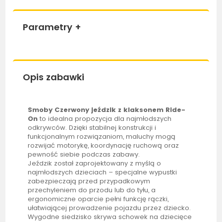
Parametry
+
Opis zabawki
Smoby
Czerwony
jeździk
z klaksonem Ride-
On
to idealna propozycja dla najmłodszych
odkrywców. Dzięki stabilnej konstrukcji i
funkcjonalnym rozwiązaniom, maluchy mogą
rozwijać motorykę, koordynację ruchową oraz
pewność siebie podczas zabawy.
Jeździk
został zaprojektowany z myślą o
najmłodszych dzieciach – specjalne wypustki
zabezpieczają przed przypadkowym
przechyleniem do przodu lub do tyłu, a
ergonomiczne oparcie pełni funkcję rączki,
ułatwiającej prowadzenie pojazdu przez dziecko.
Wygodne siedzisko skrywa schowek na dziecięce