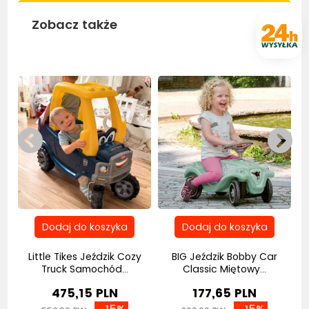
Zobacz także
Bestseller
Bestseller
Be
Little Tikes Jeździk Cozy
BIG Jeździk Bobby Car
.
Truck Samochód...
Classic Miętowy...
475,15 PLN
177,65 PLN