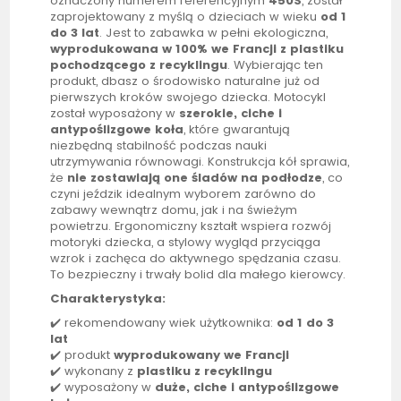
oznaczony numerem referencyjnym
450S
, został
zaprojektowany z myślą o dzieciach w wieku
od 1
do 3 lat
. Jest to zabawka w pełni ekologiczna,
wyprodukowana w 100% we Francji z plastiku
pochodzącego z recyklingu
. Wybierając ten
produkt, dbasz o środowisko naturalne już od
pierwszych kroków swojego dziecka. Motocykl
został wyposażony w
szerokie, ciche i
antypoślizgowe koła
, które gwarantują
niezbędną stabilność podczas nauki
utrzymywania równowagi. Konstrukcja kół sprawia,
że
nie zostawiają one śladów na podłodze
, co
czyni
jeździk
idealnym wyborem zarówno do
zabawy wewnątrz domu, jak i na świeżym
powietrzu. Ergonomiczny kształt wspiera rozwój
motoryki dziecka, a stylowy wygląd przyciąga
wzrok i zachęca do aktywnego spędzania czasu.
To bezpieczny i trwały bolid dla małego kierowcy.
Charakterystyka:
✔️ rekomendowany wiek użytkownika:
od 1 do 3
lat
✔️ produkt
wyprodukowany we Francji
✔️ wykonany z
plastiku z recyklingu
✔️ wyposażony w
duże, ciche i antypoślizgowe