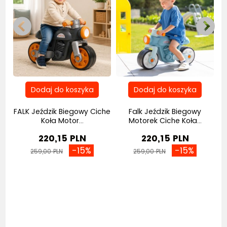
k
FALK Jeździk Biegowy Ciche
Falk Jeździk Biegowy
Koła Motor...
Motorek Ciche Koła...
220,15 PLN
220,15 PLN
-15%
-15%
259,00 PLN
259,00 PLN