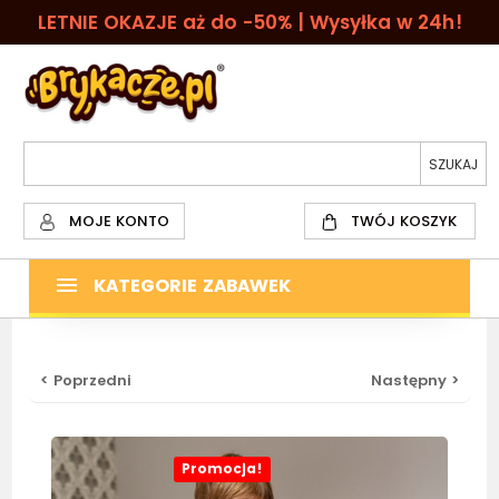
LETNIE OKAZJE aż do -50% | Wysyłka w 24h!
MOJE KONTO
TWÓJ KOSZYK
KATEGORIE ZABAWEK
< Poprzedni
Następny >
Promocja!