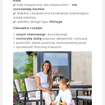
koła
✔️ koła bezpieczne dla nawierzchni –
nie
zostawiają śladów
✔️ stabilna i bezpieczna konstrukcja wspierająca
naukę balansu
✔️ unikalny design typu
Vintage
Zabawka rozwija:
⭐
zmysł równowagi
i koordynację
⭐
motorykę dużą
poprzez aktywność ruchową
⭐ pewność siebie podczas samodzielnej jazdy
⭐ sprawność fizyczną malucha