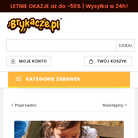
LETNIE OKAZJE aż do -50% | Wysyłka w 24h!
MOJE KONTO
TWÓJ KOSZYK
KATEGORIE ZABAWEK
< Poprzedni
Następny >