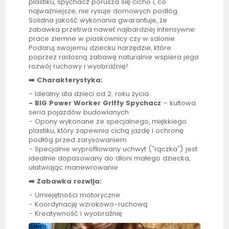
plastiku, spychacz porusza się cicho i, co
najważniejsze, nie rysuje domowych podłóg.
Solidna jakość wykonania gwarantuje, że
zabawka przetrwa nawet najbardziej intensywne
prace ziemne w piaskownicy czy w salonie.
Podaruj swojemu dziecku narzędzie, które
poprzez radosną zabawę naturalnie wspiera jego
rozwój ruchowy i wyobraźnię!
➡️
Charakterystyka:
- Idealny dla dzieci od 2. roku życia
-
BIG
Power Worker Griffy Spychacz
– kultowa
seria pojazdów budowlanych
- Opony wykonane ze specjalnego, miękkiego
plastiku, który zapewnia cichą jazdę i ochronę
podłóg przed zarysowaniem
- Specjalnie wyprofilowany uchwyt ("rączka") jest
idealnie dopasowany do dłoni małego dziecka,
ułatwiając manewrowanie
➡️
Zabawka rozwija:
- Umiejętności motoryczne
- Koordynację wzrokowo-ruchową
- Kreatywność i wyobraźnię