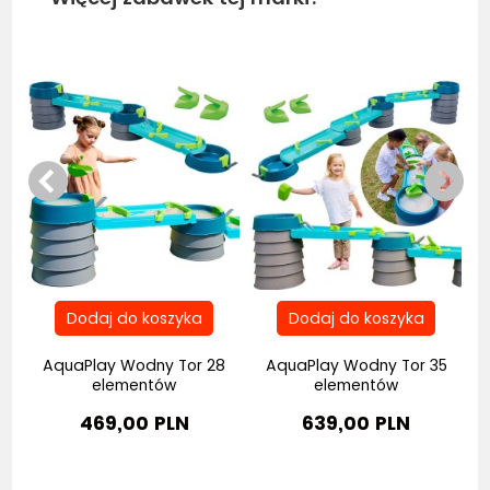
Be
by
AquaPlay Wodny Tor 28
AquaPlay Wodny Tor 35
elementów
elementów
469,00 PLN
639,00 PLN