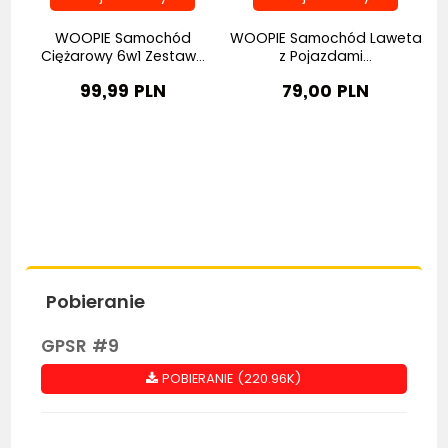
w
WOOPIE Samochód
WOOPIE Samochód Laweta
B
Ciężarowy 6w1 Zestaw...
z Pojazdami...
99,99 PLN
79,00 PLN
Pobieranie
GPSR #9
POBIERANIE (220.96K)