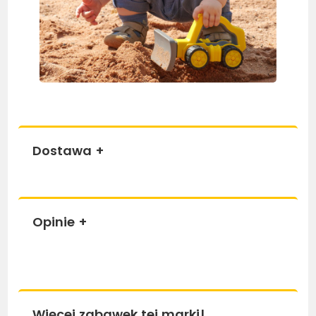
Dostawa
+
Opinie
+
Więcej zabawek tej marki!