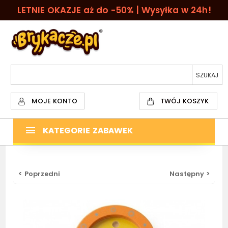
LETNIE OKAZJE aż do -50% | Wysyłka w 24h!
MOJE KONTO
TWÓJ KOSZYK
KATEGORIE ZABAWEK
< Poprzedni
Następny >