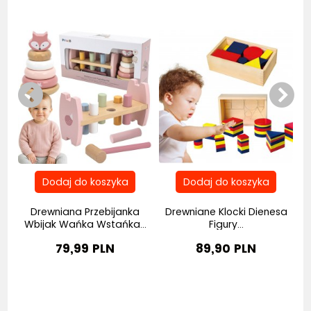
a
Drewniana Przebijanka
Drewniane Klocki Dienesa
Wbijak Wańka Wstańka...
Figury...
79,99 PLN
89,90 PLN