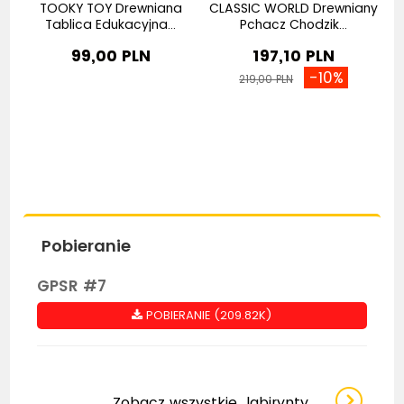
TOOKY TOY Drewniana
CLASSIC WORLD Drewniany
.
Tablica Edukacyjna...
Pchacz Chodzik...
99,00 PLN
197,10 PLN
-10%
219,00 PLN
Pobieranie
GPSR #7
POBIERANIE (209.82K)
Zobacz wszystkie
labirynty