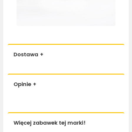
Dostawa
+
Opinie
+
Więcej zabawek tej marki!
Bestseller
Be