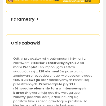
Parametry
+
Opis zabawki
Odkryj prawdziwy raj kreatywności i inżynierii z
zestawem
klocków konstrukcyjnych 3D
od
marki
Woopie
! Ten imponujący zestaw
składający się z
128 elementów
pozwala na
zbudowanie rozbudowanego, wielopoziomowego
toru kulkowego
oraz fantastycznych konstrukcji
przestrzennych.
Przezroczyste płytki i
różnorodne elementy toru
w
intensywnych
barwach
gwarantują godziny wciągającej
zabawy, podczas której dzieci nauczą się
podstaw fizyki i zasad grawitacji w praktyce. To
idealny sposób na rozwijanie logicznego