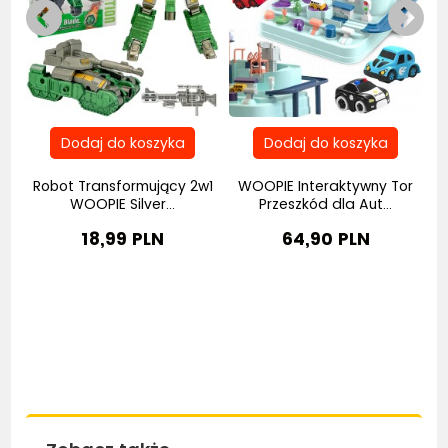
Robot Transformujący 2w1
WOOPIE Interaktywny Tor
..
WOOPIE Silver...
Przeszkód dla Aut...
18,99 PLN
64,90 PLN