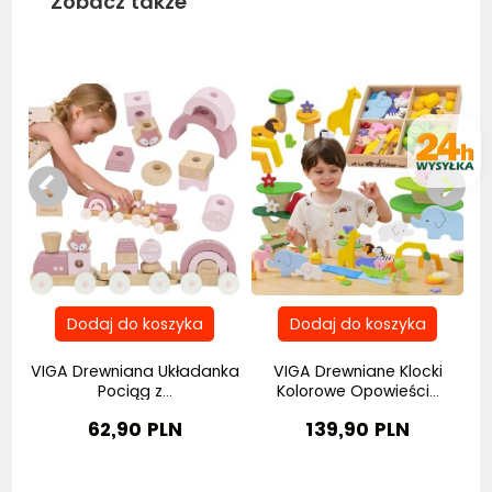
Zobacz także
Bestseller
Be
VIGA Drewniana Układanka
VIGA Drewniane Klocki
V
Pociąg z...
Kolorowe Opowieści...
62,90 PLN
139,90 PLN