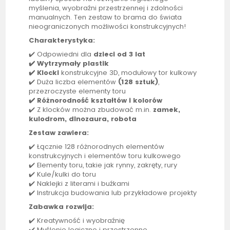
myślenia, wyobraźni przestrzennej i zdolności
manualnych. Ten zestaw to brama do świata
nieograniczonych możliwości konstrukcyjnych!
Charakterystyka:
✔️ Odpowiedni dla
dzieci od 3 lat
✔️ Wytrzymały plastik
✔️ Klocki
konstrukcyjne 3D, modułowy tor kulkowy
✔️ Duża liczba elementów
(128 sztuk)
,
przezroczyste elementy toru
✔️ Różnorodność kształtów i kolorów
✔️ Z klocków można zbudować m.in.
zamek,
kulodrom, dinozaura, robota
Zestaw zawiera:
✔️ Łącznie 128 różnorodnych elementów
konstrukcyjnych i elementów toru kulkowego
✔️ Elementy toru, takie jak rynny, zakręty, rury
✔️ Kule/kulki do toru
✔️ Naklejki z literami i buźkami
✔️ Instrukcja budowania lub przykładowe projekty
Zabawka rozwija:
✔️ Kreatywność i wyobraźnię
✔️ Myślenie logiczne i przestrzenne