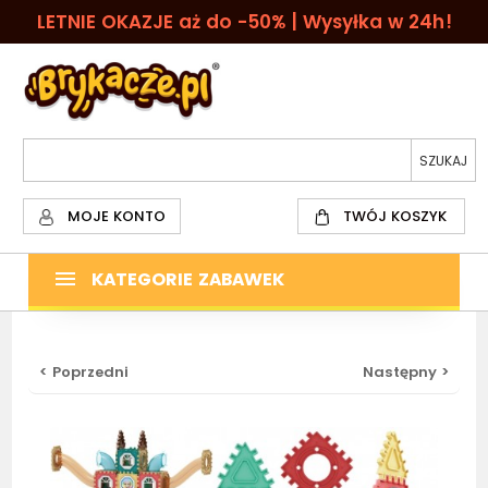
LETNIE OKAZJE aż do -50% | Wysyłka w 24h!
MOJE KONTO
TWÓJ KOSZYK
KATEGORIE ZABAWEK
< Poprzedni
Następny >