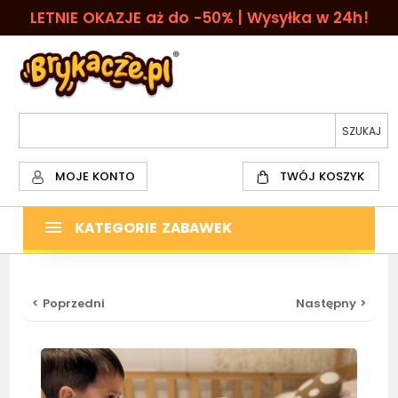
LETNIE OKAZJE aż do -50% | Wysyłka w 24h!
MOJE KONTO
TWÓJ KOSZYK
KATEGORIE ZABAWEK
< Poprzedni
Następny >