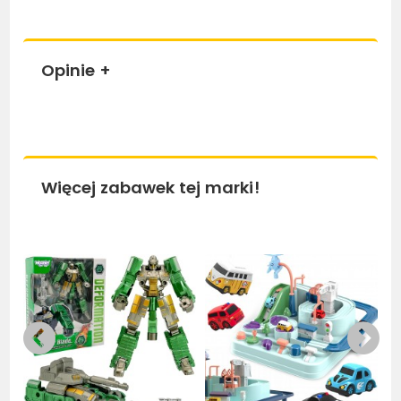
Opinie
+
Więcej zabawek tej marki!
Bestseller
Bestseller
Be