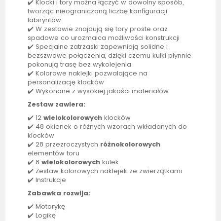
✔️ Klocki i tory można łączyć w dowolny sposób,
tworząc nieograniczoną liczbę konfiguracji
labiryntów
✔️ W zestawie znajdują się tory proste oraz
spadowe co urozmaica możliwości konstrukcji
✔️ Specjalne zatrzaski zapewniają solidne i
bezszwowe połączenia, dzięki czemu kulki płynnie
pokonują trasę bez wykolejenia
✔️ Kolorowe naklejki pozwalające na
personalizację klocków
✔️ Wykonane z wysokiej jakości materiałów
Zestaw zawiera:
✔️ 12
wielokolorowych
klocków
✔️ 48 okienek o różnych wzorach wkładanych do
klocków
✔️ 28 przezroczystych
różnokolorowych
elementów toru
✔️ 8
wielokolorowych
kulek
✔️ Zestaw kolorowych naklejek ze zwierzątkami
✔️ Instrukcje
Zabawka rozwija:
✔️ Motorykę
✔️ Logikę