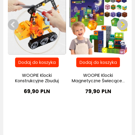
WOOPIE Klocki
WOOPIE Klocki
W
.
Konstrukcyjne Zbuduj
Magnetyczne Świecące...
Pojazdy...
69,90 PLN
79,90 PLN