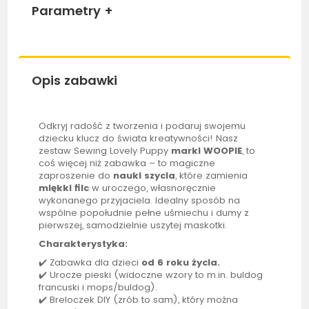
Parametry
+
Opis zabawki
Odkryj radość z tworzenia i podaruj swojemu
dziecku klucz do świata kreatywności! Nasz
zestaw Sewing Lovely Puppy
marki
WOOPIE
, to
coś więcej niż zabawka – to magiczne
zaproszenie do
nauki szycia
, które zamienia
miękki filc
w uroczego, własnoręcznie
wykonanego przyjaciela. Idealny sposób na
wspólne popołudnie pełne uśmiechu i dumy z
pierwszej, samodzielnie uszytej maskotki.
Charakterystyka:
✔️ Zabawka dla dzieci
od 6 roku życia.
✔️ Urocze pieski (widoczne wzory to m.in. buldog
francuski i mops/buldog).
✔️ Breloczek DIY (zrób to sam), który można