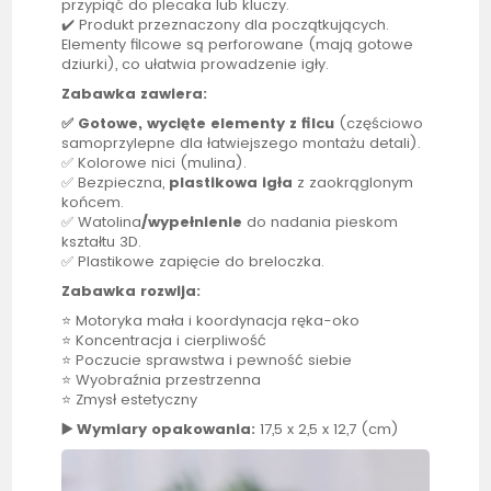
przypiąć do plecaka lub kluczy.
✔️ Produkt przeznaczony dla początkujących.
Elementy filcowe są perforowane (mają gotowe
dziurki), co ułatwia prowadzenie igły.
Zabawka zawiera:
✅ Gotowe, wycięte elementy z filcu
(częściowo
samoprzylepne dla łatwiejszego montażu detali).
✅ Kolorowe nici (mulina).
✅ Bezpieczna,
plastikowa igła
z zaokrąglonym
końcem.
✅ Watolina
/wypełnienie
do nadania pieskom
kształtu 3D.
✅ Plastikowe zapięcie do breloczka.
Zabawka rozwija:
⭐ Motoryka mała i koordynacja ręka-oko
⭐ Koncentracja i cierpliwość
⭐ Poczucie sprawstwa i pewność siebie
⭐ Wyobraźnia przestrzenna
⭐ Zmysł estetyczny
▶️ Wymiary opakowania:
17,5 x 2,5 x 12,7 (cm)