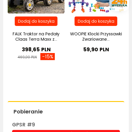
ne
FALK Traktor na Pedały
WOOPIE Klocki Przyssawki
Claas Terra Maxx z...
Zwariowane...
398,65 PLN
59,90 PLN
-15%
469,00 PLN
Pobieranie
GPSR #9