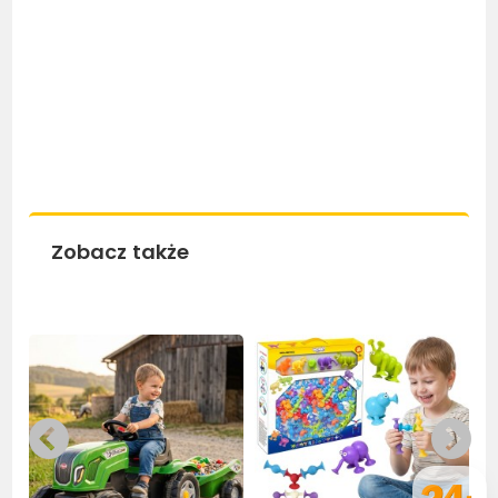
Zobacz także
Bestseller
Be