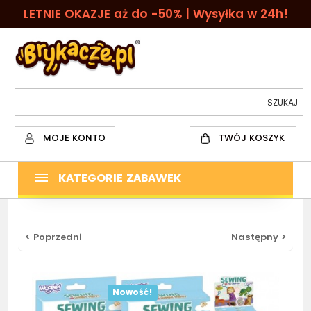
LETNIE OKAZJE aż do -50% | Wysyłka w 24h!
MOJE KONTO
TWÓJ KOSZYK
KATEGORIE ZABAWEK
< Poprzedni
Następny >
Nowość!