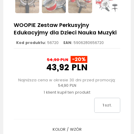
WOOPIE Zestaw Perkusyjny
Edukacyjmy dla Dzieci Nauka Muzyki
Kod produktu:
56720
EAN:
5906280656720
-20%
54,90 PLN
43,92 PLN
Najniższa cena w okresie 30 dni przed promocją:
54,90 PLN
1 klient kupił ten produkt
szt.
KOLOR / WZÓR