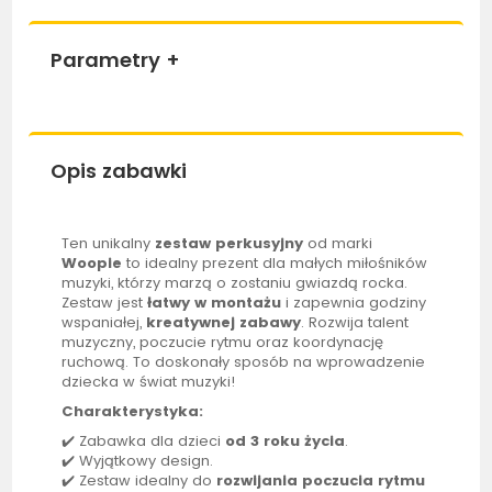
Parametry
+
Opis zabawki
Ten unikalny
zestaw perkusyjny
od marki
Woopie
to idealny prezent dla małych miłośników
muzyki, którzy marzą o zostaniu gwiazdą rocka.
Zestaw jest
łatwy w montażu
i zapewnia godziny
wspaniałej,
kreatywnej zabawy
. Rozwija talent
muzyczny, poczucie rytmu oraz koordynację
ruchową. To doskonały sposób na wprowadzenie
dziecka w świat muzyki!
Charakterystyka:
✔️ Zabawka dla dzieci
od 3 roku życia
.
✔️ Wyjątkowy design.
✔️ Zestaw idealny do
rozwijania poczucia rytmu