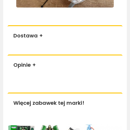
Dostawa
+
Opinie
+
Więcej zabawek tej marki!
Bestseller
Bestseller
Be