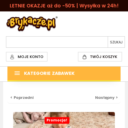
LETNIE OKAZJE aż do -50% | Wysyłka w 24h!
MOJE KONTO
TWÓJ KOSZYK
KATEGORIE ZABAWEK
< Poprzedni
Następny >
Promocja!