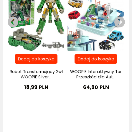
Robot Transformujący 2w1
WOOPIE Interaktywny Tor
..
WOOPIE Silver...
Przeszkód dla Aut...
18,99 PLN
64,90 PLN