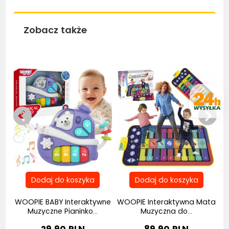
Zobacz także
Bestseller
LE
a
WOOPIE BABY Interaktywne
WOOPIE Interaktywna Mata
Muzyczne Pianinko...
Muzyczna do...