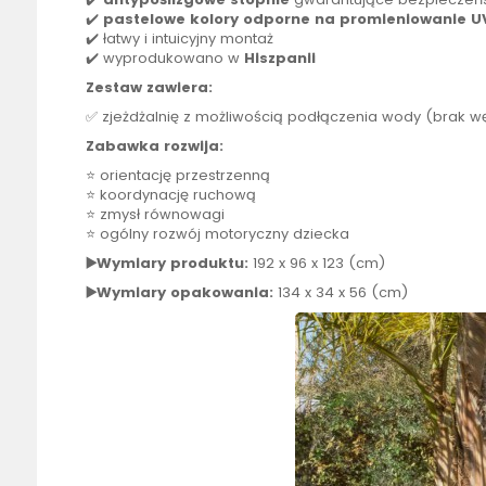
✔️
pastelowe kolory
odporne
na promieniowanie U
✔️ łatwy i intuicyjny montaż
✔️ wyprodukowano w
Hiszpanii
Zestaw zawiera:
✅ zjeżdżalnię z możliwością podłączenia wody (brak w
Zabawka rozwija:
⭐ orientację przestrzenną
⭐ koordynację ruchową
⭐ zmysł równowagi
⭐ ogólny rozwój motoryczny dziecka
▶️Wymiary produktu:
192 x 96 x 123 (cm)
▶️Wymiary opakowania:
134 x 34 x 56 (cm)