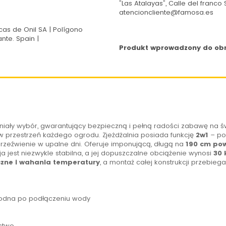
"Las Atalayas", Calle del franco S
atencioncliente@famosa.es
s de Onil SA | Polígono
ante. Spain |
Produkt wprowadzony do obro
aniały wybór, gwarantujący bezpieczną i pełną radości zabawę na 
 w przestrzeń każdego ogrodu.
Zjeżdżalnia
posiada funkcję
2w1
– po
rzeźwienie w upalne dni. Oferuje imponującą, długą na
190 cm pow
 jest niezwykle stabilna, a jej dopuszczalne obciążenie wynosi
30 
zne i wahania temperatury
, a montaż całej konstrukcji przebie
dna po podłączeniu wody
stwo