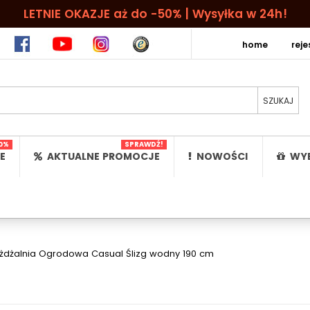
LETNIE OKAZJE aż do -50% | Wysyłka w 24h!
home
rej
0%
SPRAWDŹ!
E
AKTUALNE PROMOCJE
NOWOŚCI
WYB
eżdżalnia Ogrodowa Casual Ślizg wodny 190 cm