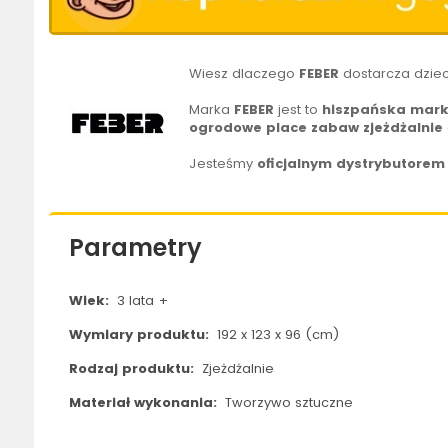
Wiesz dlaczego
FEBER
dostarcza dziec
Marka
FEBER
jest to
hiszpańska
mar
ogrodowe
place zabaw
zjeżdżalnie
Jesteśmy
oficjalnym dystrybutorem
Parametry
Wiek:
3 lata +
Wymiary produktu:
192 x 123 x 96 (cm)
Rodzaj produktu:
Zjeżdżalnie
Materiał wykonania:
Tworzywo sztuczne