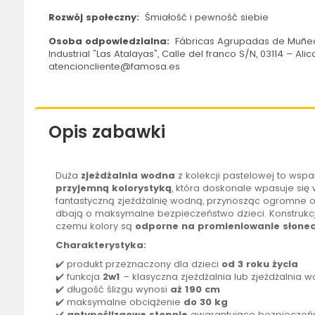
Rozwój społeczny:
Śmiałość i pewność siebie
Osoba odpowiedzialna:
Fábricas Agrupadas de Muñeca
Industrial "Las Atalayas", Calle del franco S/N, 03114 – Alic
atencioncliente@famosa.es
Opis zabawki
Duża
zjeżdżalnia
wodna
z kolekcji pastelowej to wsp
przyjemną kolorystyką
, która doskonale wpasuje się
fantastyczną zjeżdżalnię wodną, przynosząc ogromne o
dbają o maksymalne bezpieczeństwo dzieci. Konstrukcja
czemu kolory są
odporne na promieniowanie słonec
Charakterystyka:
✔️ produkt przeznaczony dla dzieci
od 3 roku życia
✔️ funkcja
2w1
– klasyczna
zjeżdżalnia
lub
zjeżdżalnia
wo
✔️ długość ślizgu wynosi
aż 190 cm
✔️ maksymalne obciążenie
do 30 kg
✔️
antypoślizgowe stopnie
gwarantujące bezpieczeń