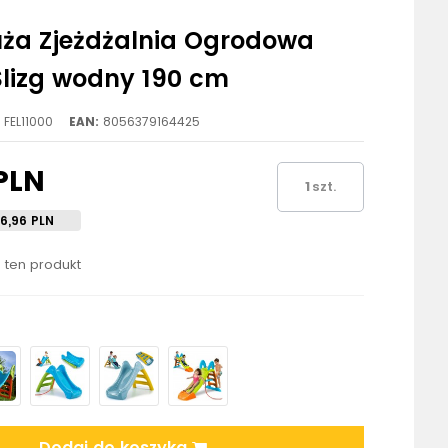
uża Zjeżdżalnia Ogrodowa
lizg wodny 190 cm
FEL11000
EAN:
8056379164425
PLN
szt.
16,96 PLN
o ten produkt
Dodaj do koszyka