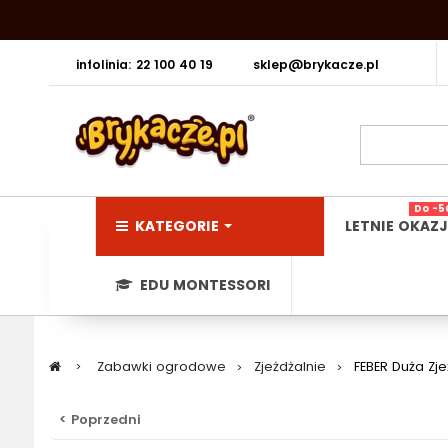
infolinia: 22 100 40 19
sklep@brykacze.pl
Do -5
KATEGORIE
LETNIE OKAZJ
EDU MONTESSORI
>
Zabawki ogrodowe
>
Zjeżdżalnie
>
FEBER Duża Zj
< Poprzedni