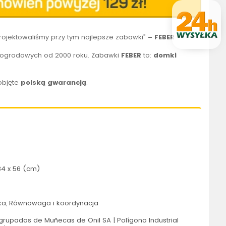
 projektowaliśmy przy tym najlepsze zabawki”
–
FEBER
h ogrodowych od 2000 roku.
Zabawki
FEBER
to
:
domki
objęte
polską gwarancją
.
34 x 56 (cm)
a, Równowaga i koordynacja
rupadas de Muñecas de Onil SA | Polígono Industrial