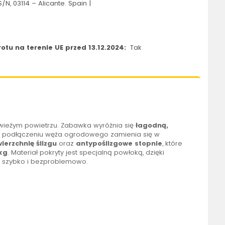
/N, 03114 – Alicante. Spain |
tu na terenie UE przed 13.12.2024:
Tak
świeżym powietrzu. Zabawka wyróżnia się
łagodną,
 podłączeniu węża ogrodowego zamienia się w
ierzchnię ślizgu
oraz
antypoślizgowe stopnie
, które
kg
. Materiał pokryty jest specjalną powłoką, dzięki
ga szybko i bezproblemowo.