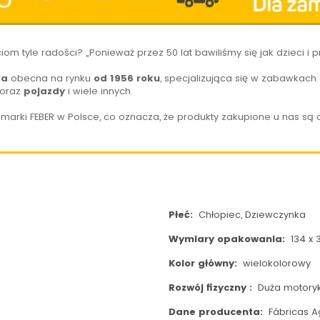
iom tyle radości? „Ponieważ przez 50 lat bawiliśmy się jak dzieci i
ka
obecna na rynku
od 1956 roku
, specjalizująca się w zabawkac
oraz
pojazdy
i wiele innych.
marki FEBER w Polsce, co oznacza, że produkty zakupione u nas są 
Płeć:
Chłopiec, Dziewczynka
Wymiary opakowania:
134 x 
Kolor główny:
wielokolorowy
Rozwój fizyczny :
Duża motoryk
Dane producenta:
Fábricas Ag