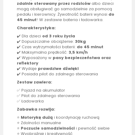
zdalnie
sterowany przez rodziców
albo dzieci
mogą obsługiwać go samodzielnie za pomocą
pedału i kierownicy. Żywotność baterii wynosi
do
45 minut
! W zestawie bateria i ładowarka.
Charakterystyka:
✔️ Dla dzieci
od 3 roku życia
✔️ Dopuszczalne obciążenie:
30kg
✔️ Czas wytrzymałości baterii:
do 45 minut
✔️ Maksymalna prędkość:
3,5 km/h
✔️ Wyposażony w
pasy bezpieczeństwa oraz
reflektory
✔️ Wydaje
prawdziwe dźwięki
✔️ Posiada
pilot
do zdalnego sterowania
Zestaw zawiera:
✅ Pojazd na akumulator
✅
Pilot
do zdalnego sterowania
✅ Ładowarka
Zabawka rozwija:
⭐
Motorykę dużą
i koordynację ruchową
⭐ Zdolności manualne
⭐
Poczucie samodzielności
i pewność siebie
⭐ Wyobraźnię i kreatywność