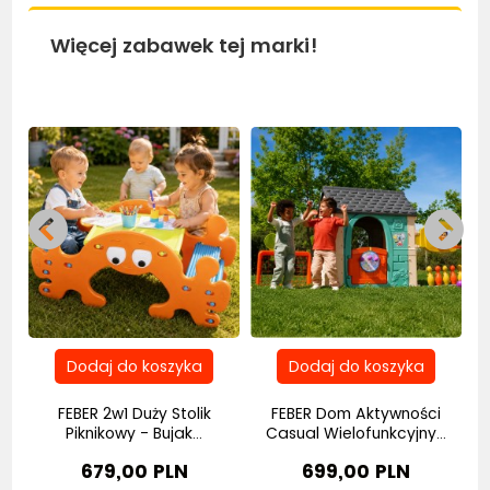
Więcej zabawek tej marki!
Bestseller
Bestseller
Be
a
FEBER 2w1 Duży Stolik
FEBER Dom Aktywności
Piknikowy - Bujak...
Casual Wielofunkcyjny...
679,00 PLN
699,00 PLN