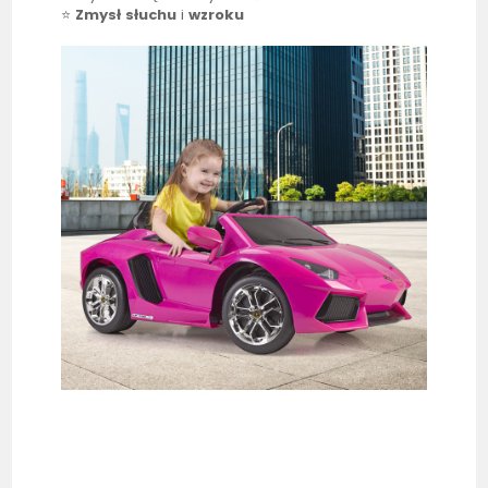
⭐
Zmysł słuchu
i
wzroku