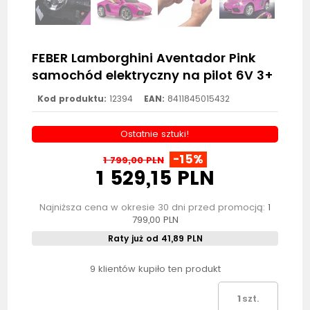
FEBER Lamborghini Aventador Pink
samochód elektryczny na pilot 6V 3+
Kod produktu:
12394
EAN:
8411845015432
Ostatnie sztuki!
-15%
1 799,00 PLN
1 529,15 PLN
Najniższa cena w okresie 30 dni przed promocją:
1
799,00 PLN
Raty już od 41,89 PLN
9 klientów kupiło ten produkt
szt.