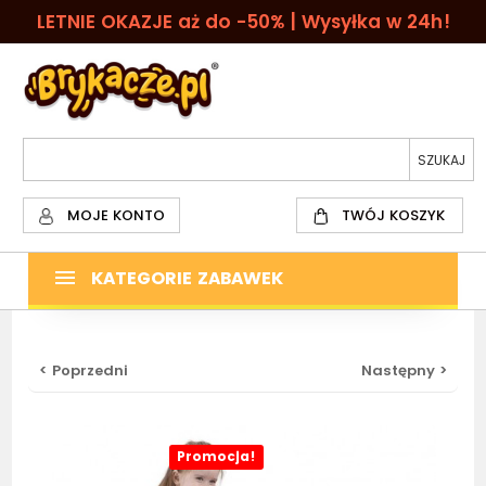
LETNIE OKAZJE aż do -50% | Wysyłka w 24h!
MOJE KONTO
TWÓJ KOSZYK
KATEGORIE ZABAWEK
< Poprzedni
Następny >
Promocja!