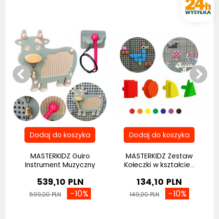
 i
MASTERKIDZ Guiro
MASTERKIDZ Zestaw
Instrument Muzyczny
Kołeczki w kształcie...
Krowa...
539,10 PLN
134,10 PLN
-10%
-10%
599,00 PLN
149,00 PLN