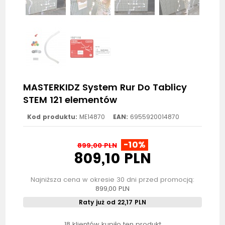
MASTERKIDZ System Rur Do Tablicy
STEM 121 elementów
Kod produktu:
ME14870
EAN:
6955920014870
-10%
899,00 PLN
809,10 PLN
Najniższa cena w okresie 30 dni przed promocją:
899,00 PLN
Raty już od 22,17 PLN
18 klientów kupiło ten produkt