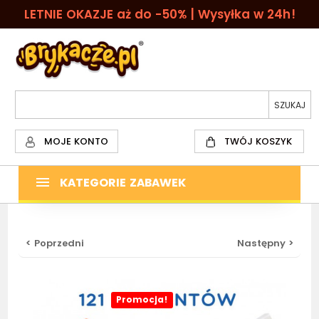
LETNIE OKAZJE aż do -50% | Wysyłka w 24h!
MOJE KONTO
TWÓJ KOSZYK
KATEGORIE ZABAWEK
< Poprzedni
Następny >
Promocja!