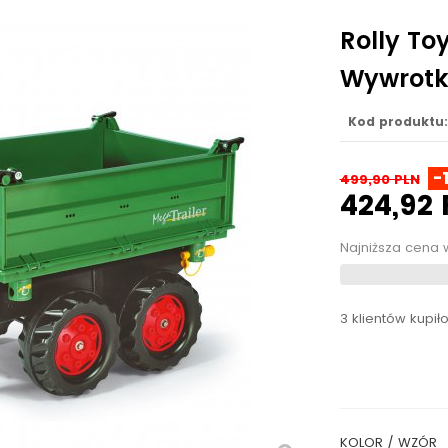
Rolly To
Wywrotka
Kod produktu:
-
499,90 PLN
424,92
Najniższa cena 
3 klientów kupił
KOLOR / WZÓR