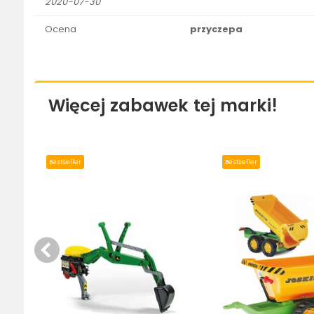
2020-07-30
Ocena
przyczepa
bardzo solidnie wykonany
Michał
2020-07-29
NAPISZ SWOJĄ OPINIĘ!
Więcej zabawek tej marki!
Bestseller
Bestseller