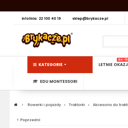
infolinia: 22 100 40 19
sklep@brykacze.pl
Do -5
KATEGORIE
LETNIE OKAZJ
EDU MONTESSORI
>
Rowerki i pojazdy
>
Traktorki
>
Akcesoria do trak
< Poprzedni