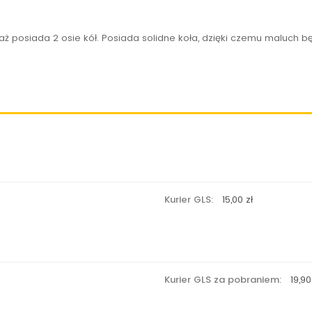
aż posiada 2 osie kół. Posiada solidne koła, dzięki czemu maluch bę
Kurier GLS:
15,00 zł
Kurier GLS za pobraniem:
19,90