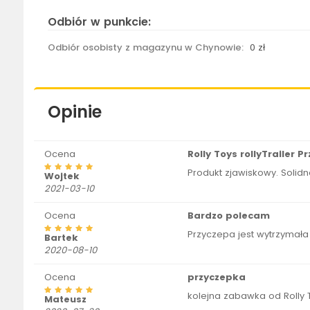
Odbiór w punkcie:
Odbiór osobisty z magazynu w Chynowie:
0 zł
Opinie
Ocena
Rolly Toys rollyTrailer
Produkt zjawiskowy. Solid
Wojtek
2021-03-10
Ocena
Bardzo polecam
Przyczepa jest wytrzymała
Bartek
2020-08-10
Ocena
przyczepka
kolejna zabawka od Rolly 
Mateusz