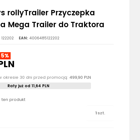
ys rollyTrailer Przyczepka
 Mega Trailer do Traktora
122202
EAN:
4006485122202
15%
 PLN
w okresie 30 dni przed promocją:
499,90 PLN
Raty już od 11,64 PLN
o ten produkt
szt.