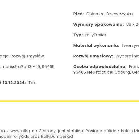
Płeć:
Chłopiec, Dziewczynka
Wymiary opakowania:
88 x 2
Typ:
rollyTrailer
Materiał wykonania:
Tworzyw
acja, Rozwój zmysłów
Rozwój umysłowy:
Wyobraźnia
emensstraße 13 - 19, 96465
Osoba odpowiedzialna:
Franz
96465 Neustadt bei Coburg, Ger
 13.12.2024:
Tak
 z wywrotką na 3 strony, jest stabilna. Posiada solidne koła, d
deli rollyKids oraz RollyDumperKid