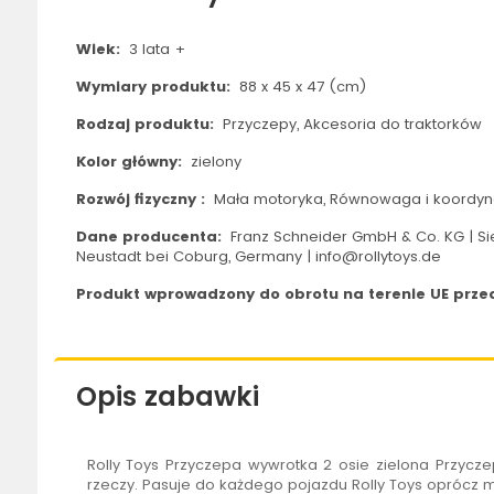
Wiek:
3 lata +
Wymiary produktu:
88 x 45 x 47 (cm)
Rodzaj produktu:
Przyczepy, Akcesoria do traktorków
Kolor główny:
zielony
Rozwój fizyczny :
Mała motoryka, Równowaga i koordyn
Dane producenta:
Franz Schneider GmbH & Co. KG | Si
Neustadt bei Coburg, Germany | info@rollytoys.de
Produkt wprowadzony do obrotu na terenie UE przed
Opis zabawki
Rolly
Toys Przyczepa wywrotka 2 osie zielona Przyczepa
rzeczy. Pasuje do każdego pojazdu
Rolly
Toys oprócz mo