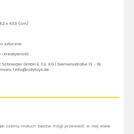
4,2 x 43,5 (cm)
o sztuczne
 i kreatywność
 Schneider GmbH & Co. KG | Siemensstraße 13 - 19,
many | info@rollytoys.de
zięki czemu maluch będzie mógł przewieźć w niej wiele