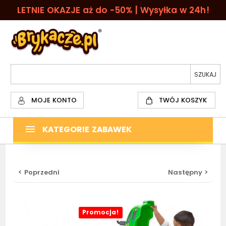
LETNIE OKAZJE aż do -50% | Wysyłka w 24h!
MOJE KONTO
TWÓJ KOSZYK
KATEGORIE ZABAWEK
< Poprzedni
Następny >
Promocja!