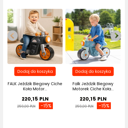
k
FALK Jeździk Biegowy Ciche
Falk Jeździk Biegowy
Koła Motor...
Motorek Ciche Koła...
220,15 PLN
220,15 PLN
-15%
-15%
259,00 PLN
259,00 PLN