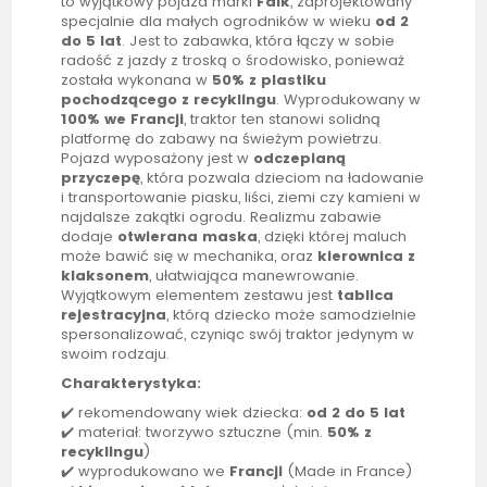
to wyjątkowy pojazd marki
Falk
, zaprojektowany
specjalnie dla małych ogrodników w wieku
od 2
do 5 lat
. Jest to zabawka, która łączy w sobie
radość z jazdy z troską o środowisko, ponieważ
została wykonana w
50% z plastiku
pochodzącego z recyklingu
. Wyprodukowany w
100% we Francji
,
traktor
ten stanowi solidną
platformę do zabawy na świeżym powietrzu.
Pojazd wyposażony jest w
odczepianą
przyczepę
, która pozwala dzieciom na ładowanie
i transportowanie piasku, liści, ziemi czy kamieni w
najdalsze zakątki ogrodu. Realizmu zabawie
dodaje
otwierana maska
, dzięki której maluch
może bawić się w mechanika, oraz
kierownica z
klaksonem
, ułatwiająca manewrowanie.
Wyjątkowym elementem zestawu jest
tablica
rejestracyjna
, którą dziecko może samodzielnie
spersonalizować, czyniąc swój
traktor
jedynym w
swoim rodzaju.
Charakterystyka:
✔️ rekomendowany wiek dziecka:
od 2 do 5 lat
✔️ materiał: tworzywo sztuczne (min.
50% z
recyklingu
)
✔️ wyprodukowano we
Francji
(Made in France)