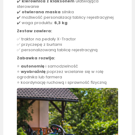
✔️
kierownica z klaksonem
ułatwiająca
sterowanie
✔️
otwierana maska
silnika
✔️ możliwość personalizacji
tablicy
rejestracyjnej
✔️ waga produktu:
6,3 kg
Zestaw zawiera:
✅
traktor
na pedały X-Tractor
✅ przyczepę z burtami
✅ personalizowaną
tablicę
rejestracyjną
Zabawka rozwija:
⭐
autonomię
i samodzielność
⭐
wyobraźnię
poprzez wcielanie się w rolę
ogrodnika lub farmera
⭐ koordynację ruchową i sprawność fizyczną