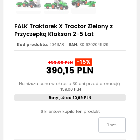
FALK Traktorek X Tractor Zielony z
Przyczepką Klakson 2-5 Lat
Kod produktu:
2048AB
EAN:
3016202048129
-15%
459,00 PLN
390,15 PLN
Najniższa cena w okresie 30 dni przed promocją:
459,00 PLN
Raty już od 10,69 PLN
6 klientów kupiło ten produkt
szt.