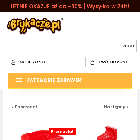
LETNIE OKAZJE aż do -50% | Wysyłka w 24h!
MOJE KONTO
TWÓJ KOSZYK
KATEGORIE ZABAWEK
< Poprzedni
Następny >
Promocja!