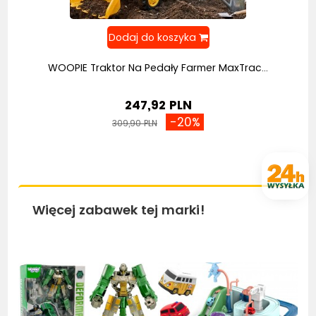
WOOPIE Traktor Na Pedały Farmer MaxTrac...
247,92 PLN
-20%
309,90 PLN
Więcej zabawek tej marki!
Bestseller
Bestseller