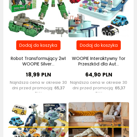
Robot Transformujący 2w1
WOOPIE Interaktywny Tor
WOOPIE Silver...
Przeszkód dla Aut...
18,99 PLN
64,90 PLN
Najniższa cena w okresie 30
Najniższa cena w okresie 30
dni przed promocją:
65,37
dni przed promocją:
65,37
Bestseller
Bestseller
PLN
PLN