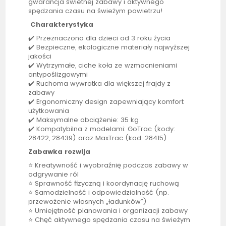
gwarancja świetnej zabawy i aktywnego
spędzania czasu na świeżym powietrzu!
Charakterystyka
✔️ Przeznaczona dla dzieci od 3 roku życia
✔️ Bezpieczne, ekologiczne materiały najwyższej
jakości
✔️ Wytrzymałe, ciche koła ze wzmocnieniami
antypoślizgowymi
✔️ Ruchoma wywrotka dla większej frajdy z
zabawy
✔️ Ergonomiczny design zapewniający komfort
użytkowania
✔️ Maksymalne obciążenie: 35 kg
✔️ Kompatybilna z modelami: GoTrac (kody:
28422, 28439) oraz MaxTrac (kod: 28415)
Zabawka rozwija
⭐ Kreatywność i wyobraźnię podczas zabawy w
odgrywanie ról
⭐ Sprawność fizyczną i koordynację ruchową
⭐ Samodzielność i odpowiedzialność (np.
przewożenie własnych „ładunków”)
⭐ Umiejętność planowania i organizacji zabawy
⭐ Chęć aktywnego spędzania czasu na świeżym