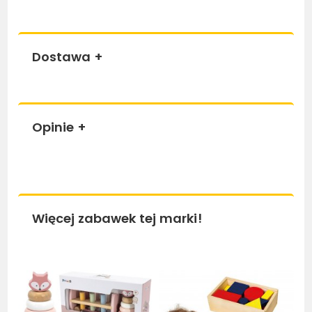
Dostawa
+
Opinie
+
Więcej zabawek tej marki!
Bestseller
Be