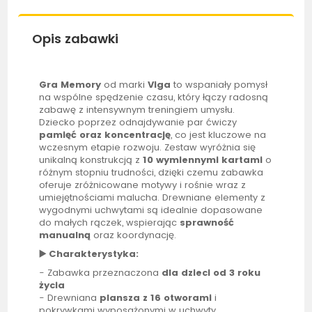
Opis zabawki
Gra Memory
od marki
Viga
to wspaniały pomysł
na wspólne spędzenie czasu, który łączy radosną
zabawę z intensywnym treningiem umysłu.
Dziecko poprzez odnajdywanie par ćwiczy
pamięć oraz koncentrację
, co jest kluczowe na
wczesnym etapie rozwoju. Zestaw wyróżnia się
unikalną konstrukcją z
10 wymiennymi kartami
o
różnym stopniu trudności, dzięki czemu zabawka
oferuje zróżnicowane motywy i rośnie wraz z
umiejętnościami malucha. Drewniane elementy z
wygodnymi uchwytami są idealnie dopasowane
do małych rączek, wspierając
sprawność
manualną
oraz koordynację.
▶️ Charakterystyka:
- Zabawka przeznaczona
dla dzieci od 3 roku
życia
- Drewniana
plansza z 16 otworami
i
pokrywkami wyposażonymi w uchwyty