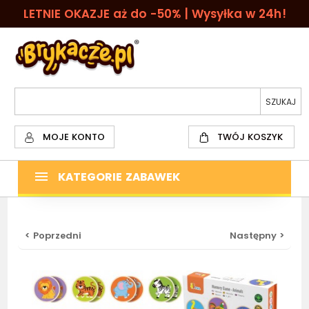
LETNIE OKAZJE aż do -50% | Wysyłka w 24h!
MOJE KONTO
TWÓJ KOSZYK
KATEGORIE ZABAWEK
< Poprzedni
Następny >