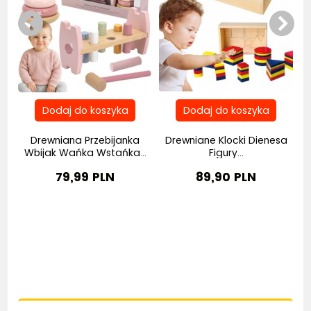
a
Drewniana Przebijanka
Drewniane Klocki Dienesa
Wbijak Wańka Wstańka...
Figury...
79,99 PLN
89,90 PLN