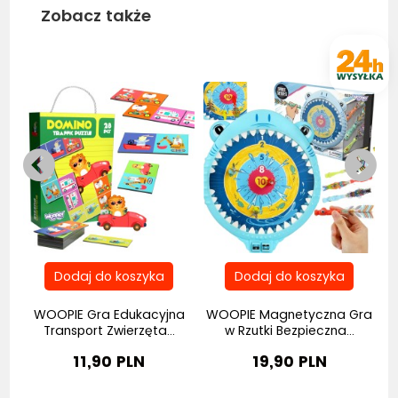
Zobacz także
Bestseller
Bestseller
Be
WOOPIE Gra Edukacyjna
WOOPIE Magnetyczna Gra
C
Transport Zwierzęta...
w Rzutki Bezpieczna...
11,90 PLN
19,90 PLN