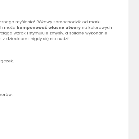
gicznego myślenia! Różowy samochodzik od marki
uch może
komponować
własne utwory
na kolorowych
ciąga wzrok i stymuluje zmysły, a solidne wykonanie
 dzieckiem i nigdy się nie nudzi!
rączek.
tworów.