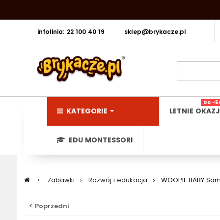
infolinia: 22 100 40 19
sklep@brykacze.pl
Do -5
KATEGORIE
LETNIE OKAZJ
EDU MONTESSORI
>
Zabawki
>
Rozwój i edukacja
>
WOOPIE BABY Sam
< Poprzedni