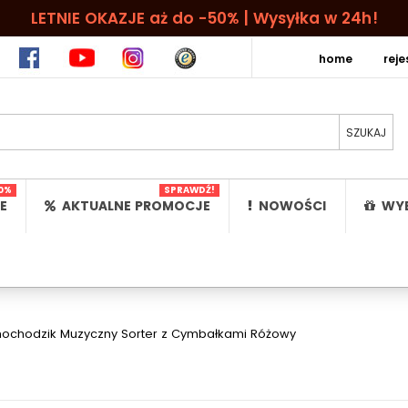
LETNIE OKAZJE aż do -50% | Wysyłka w 24h!
home
rej
0%
SPRAWDŹ!
E
AKTUALNE PROMOCJE
NOWOŚCI
WYB
ochodzik Muzyczny Sorter z Cymbałkami Różowy