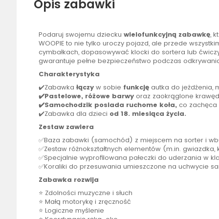
Opis zabawki
Podaruj swojemu dziecku
wielofunkcyjną zabawkę
, 
WOOPIE
to nie tylko uroczy pojazd, ale przede wszystk
cymbałkach, dopasowywać klocki do sortera lub ćwiczyć
gwarantuje pełne bezpieczeństwo podczas odkrywania św
Charakterystyka
✔️Zabawka
łączy
w sobie
funkcję
autka do jeżdżenia, 
✔️️Pastelowe, różowe barwy
oraz zaokrąglone krawędzi
✔️️Samochodzik posiada ruchome koła,
co zachęca 
✔️Zabawka dla dzieci
od 18. miesiąca życia.
Zestaw zawiera
✅Baza zabawki (samochód) z miejscem na sorter i w
✅Zestaw różnokształtnych elementów (m.in. gwiazdka, kó
✅Specjalnie wyprofilowana pałeczki do uderzania w k
✅Koraliki do przesuwania umieszczone na uchwycie s
Zabawka rozwija
⭐ Zdolności muzyczne i słuch
⭐ Małą motorykę i zręczność
⭐ Logiczne myślenie