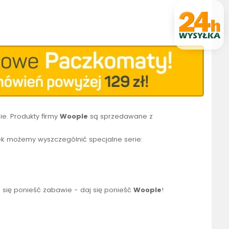
e. Produkty firmy
Woopie
są sprzedawane z
k możemy wyszczególnić specjalne serie:
 się ponieść zabawie - daj się ponieść
Woopie
!