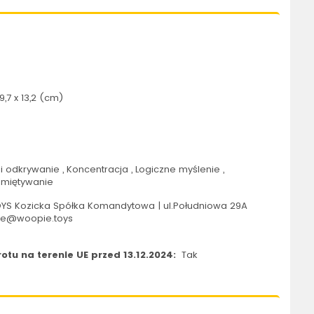
9,7 x 13,2 (cm)
 odkrywanie , Koncentracja , Logiczne myślenie ,
amiętywanie
S Kozicka Spółka Komandytowa | ul.Południowa 29A
pie@woopie.toys
tu na terenie UE przed 13.12.2024:
Tak