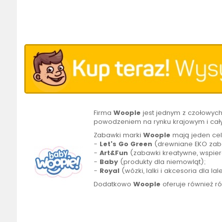
Firma
Woopie
jest jednym z czołowyc
powodzeniem na rynku krajowym i cał
Zabawki marki
Woopie
mają jeden cel
-
Let's Go Green
(drewniane EKO zaba
-
Art&Fun
(zabawki kreatywne, wspier
-
Baby
(produkty dla niemowląt);
-
Royal
(wózki, lalki i akcesoria dla lal
Dodatkowo
Woopie
oferuje również r