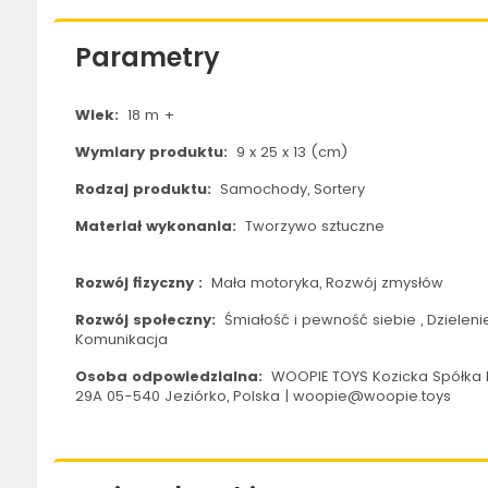
Parametry
Wiek:
18 m +
Wymiary produktu:
9 x 25 x 13 (cm)
Rodzaj produktu:
Samochody, Sortery
Materiał wykonania:
Tworzywo sztuczne
Rozwój fizyczny :
Mała motoryka, Rozwój zmysłów
Rozwój społeczny:
Śmiałość i pewność siebie , Dzielenie
Komunikacja
Osoba odpowiedzialna:
WOOPIE TOYS Kozicka Spółka 
29A 05-540 Jeziórko, Polska | woopie@woopie.toys