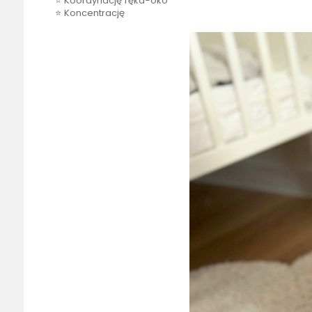
⭐ Koordynację ręka-oko
⭐ Koncentrację