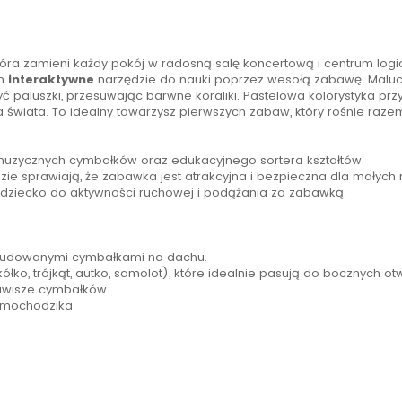
która zamieni każdy pokój w radosną salę koncertową i centrum lo
im
interaktywne
narzędzie do nauki poprzez wesołą zabawę. Mal
 paluszki, przesuwając barwne koraliki. Pastelowa kolorystyka przy
iata. To idealny towarzysz pierwszych zabaw, który rośnie razem z
muzycznych cymbałków oraz edukacyjnego sortera kształtów.
e sprawiają, że zabawka jest atrakcyjna i bezpieczna dla małych 
dziecko do aktywności ruchowej i podążania za zabawką.
budowanymi cymbałkami na dachu.
łko, trójkąt, autko, samolot), które idealnie pasują do bocznych o
lawisze cymbałków.
amochodzika.