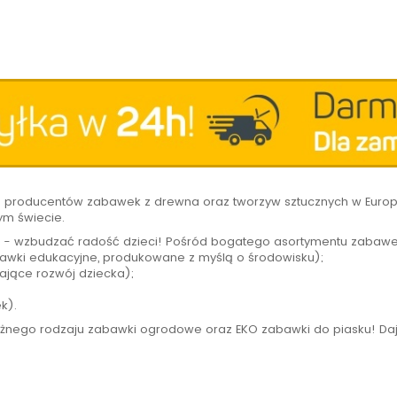
h producentów zabawek z drewna oraz tworzyw sztucznych w Europi
ym świecie.
 - wzbudzać radość dzieci! Pośród bogatego asortymentu zabawe
wki edukacyjne, produkowane z myślą o środowisku);
ające rozwój dziecka);
ek).
óżnego rodzaju zabawki ogrodowe oraz EKO zabawki do piasku! Daj