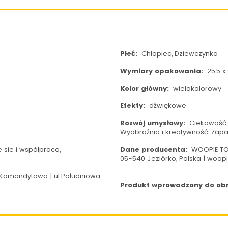
Płeć:
Chłopiec, Dziewczynka
Wymiary opakowania:
25,5 x 
Kolor główny:
wielokolorowy
Efekty:
dźwiękowe
Rozwój umysłowy:
Ciekawość i
Wyobraźnia i kreatywność, Zap
 sie i współpraca,
Dane producenta:
WOOPIE TOY
05-540 Jeziórko, Polska | woo
Komandytowa | ul.Południowa
Produkt wprowadzony do obro