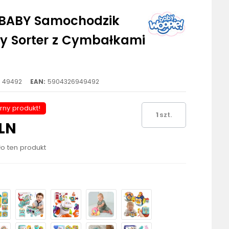
BABY Samochodzik
y Sorter z Cymbałkami
49492
EAN:
5904326949492
rny produkt!
szt.
PLN
ło ten produkt