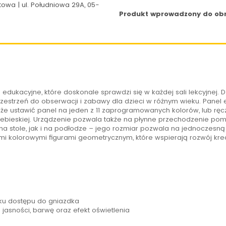
owa | ul. Południowa 29A, 05-
Produkt wprowadzony do obro
ukacyjne, które doskonale sprawdzi się w każdej sali lekcyjnej. Dzię
trzeń do obserwacji i zabawy dla dzieci w różnym wieku. Panel e
może ustawić panel na jeden z 11 zaprogramowanych kolorów, lub rę
niebieskiej. Urządzenie pozwala także na płynne przechodzenie p
 stole, jak i na podłodze – jego rozmiar pozwala na jednoczesną 
mi kolorowymi figurami geometrycznym, które wspierają rozwój kr
ku dostępu do gniazdka
asności, barwę oraz efekt oświetlenia