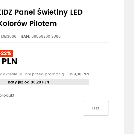
DZ Panel Świetlny LED
olorów Pilotem
ME13866
EAN:
6955920013866
-22%
3 PLN
w okresie 30 dni przed promocją:
1 399,00 PLN
Raty już od 36,20 PLN
 produkt
szt.