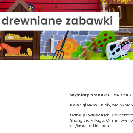
Wymiary produktu:
54 x 54 x 
Kolor główny:
biały, wielokolo
Dane producenta:
Carpenters 
Shang Jie Village, Qi Shi Town,
cs@masterkidz.com