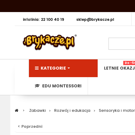
infolinia: 22 100 40 19
sklep@brykacze.pl
Do -5
KATEGORIE
LETNIE OKAZJ
EDU MONTESSORI
>
Zabawki
>
Rozwój i edukacja
>
Sensoryka i moto
< Poprzedni