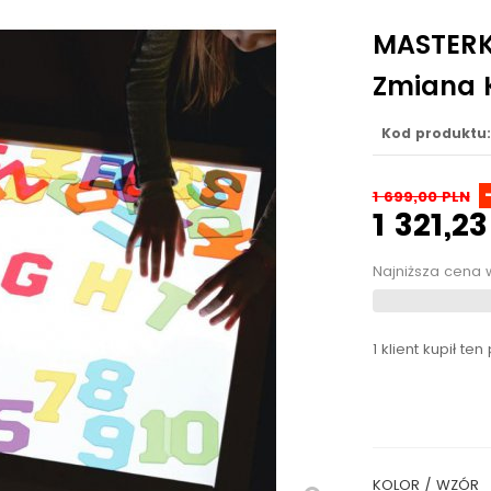
MASTERKI
Zmiana K
Kod produktu:
1 699,00 PLN
1 321,2
Najniższa cena 
1 klient kupił ten
KOLOR / WZÓR