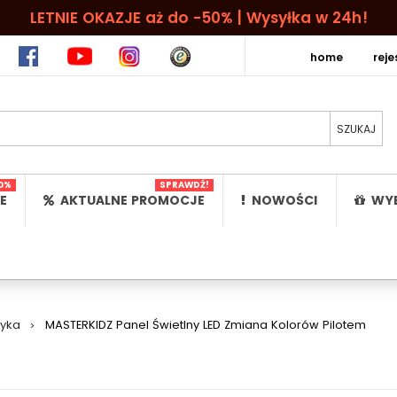
LETNIE OKAZJE aż do -50% | Wysyłka w 24h!
home
rej
0%
SPRAWDŹ!
E
AKTUALNE PROMOCJE
NOWOŚCI
WYB
ryka
>
MASTERKIDZ Panel Świetlny LED Zmiana Kolorów Pilotem