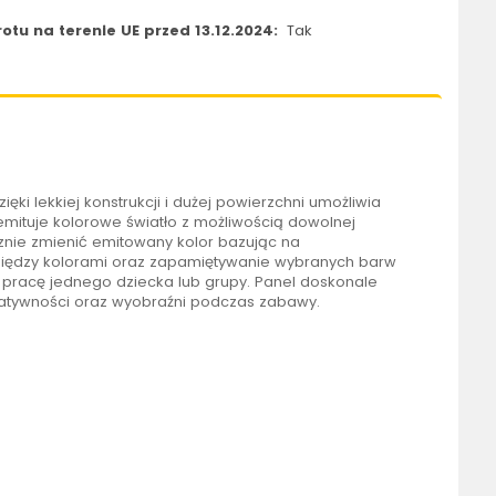
tu na terenie UE przed 13.12.2024:
Tak
ki lekkiej konstrukcji i dużej powierzchni umożliwia
mituje kolorowe światło z możliwością dowolnej
cznie zmienić emitowany kolor bazując na
omiędzy kolorami oraz zapamiętywanie wybranych barw
pracę jednego dziecka lub grupy. Panel doskonale
eatywności oraz wyobraźni podczas zabawy.