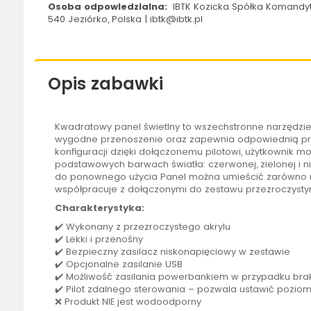
Osoba odpowiedzialna:
IBTK Kozicka Spółka Komandyt
540 Jeziórko, Polska | ibtk@ibtk.pl
Opis zabawki
Kwadratowy panel świetlny to wszechstronne narzędzie ed
wygodne przenoszenie oraz zapewnia odpowiednią przes
konfiguracji dzięki dołączonemu pilotowi, użytkownik 
podstawowych barwach światła: czerwonej, zielonej i 
do ponownego użycia Panel można umieścić zarówno na
współpracuje z dołączonymi do zestawu przezroczysty
Charakterystyka:
✔️ Wykonany z przezroczystego akrylu
✔️ Lekki i przenośny
✔️ Bezpieczny zasilacz niskonapięciowy w zestawie
✔️ Opcjonalne zasilanie USB
✔️ Możliwość zasilania powerbankiem w przypadku bra
✔️
Pilot
zdalnego sterowania – pozwala ustawić poziom j
❌ Produkt NIE jest wodoodporny