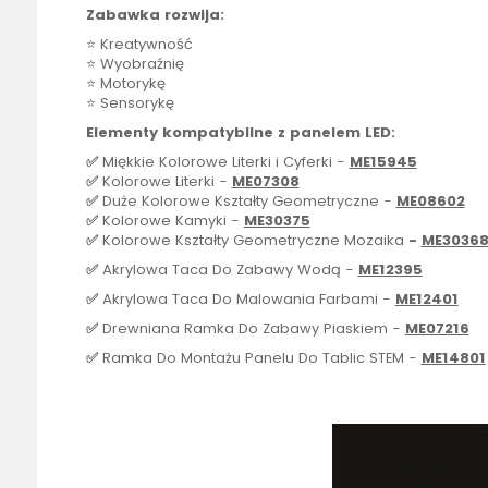
Zabawka rozwija:
⭐ Kreatywność
⭐ Wyobraźnię
⭐ Motorykę
⭐ Sensorykę
Elementy kompatybilne z panelem
LED
:
✅
Miękkie Kolorowe Literki i Cyferki -
ME15945
✅
Kolorowe Literki -
ME07308
✅
Duże Kolorowe Kształty Geometryczne -
ME08602
✅
Kolorowe Kamyki -
ME30375
✅
Kolorowe Kształty Geometryczne Mozaika
-
ME3036
✅
Akrylowa Taca Do Zabawy Wodą -
ME12395
✅
Akrylowa Taca Do Malowania Farbami -
ME12401
✅
Drewniana Ramka Do Zabawy Piaskiem -
ME07216
✅
Ramka Do Montażu Panelu Do Tablic STEM -
ME14801