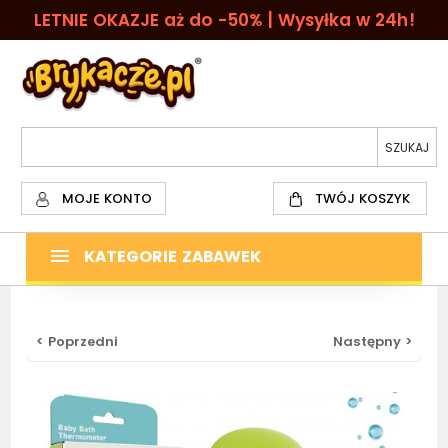
LETNIE OKAZJE aż do -50% | Wysyłka w 24h!
MOJE KONTO
TWÓJ KOSZYK
KATEGORIE ZABAWEK
< Poprzedni
Następny >