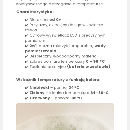
kolorystycznego ostrzegania o temperaturze.
Charakterystyka:
✔️ Dla dzieci
od 0+
✔️ Przyjazny, dziecięcy design w kształcie
żółwia
✔️ Cyfrowy wyświetlacz LCD z precyzyjnym
pomiarem
✔️ 2w1
: można mierzyć temperaturę
wody
i
pomieszczenia
✔️ Bezpieczny, wodoodporny materiał
✔️ Zakres pomiaru temperatury
0 - 98 °C
✔️ Zasilanie bateryjne
(baterie w zestawie)
Wskaźnik temperatury z funkcją koloru:
✔️ Niebieski
– poniżej
34°C
✔️ Zielony
– idealna temperatura
34–36°C
✔️ Czerwony
– powyżej
36°C