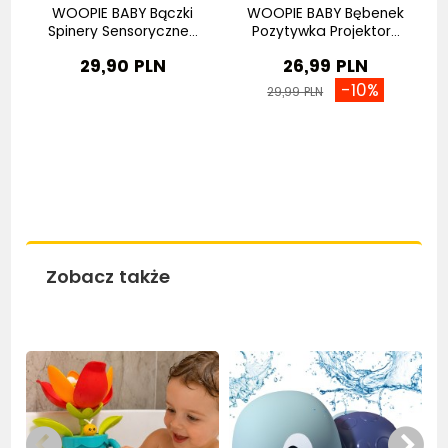
e
WOOPIE BABY Bączki
WOOPIE BABY Bębenek
Spinery Sensoryczne...
Pozytywka Projektor...
29,90 PLN
26,99 PLN
-10%
29,99 PLN
Zobacz także
Bestseller
Bestseller
Be