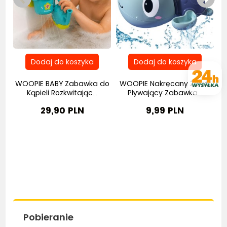
a
WOOPIE BABY Zabawka do
WOOPIE Nakręcany Żółwik
.
Kąpieli Rozkwitając...
Pływający Zabawka...
29,90 PLN
9,99 PLN
Pobieranie