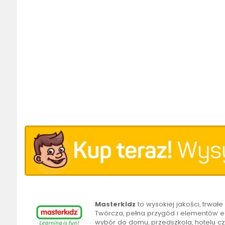
Masterkidz
to wysokiej jakości, trwa
Twórcza, pełna przygód i elementów e
wybór do domu, przedszkola, hotelu cz