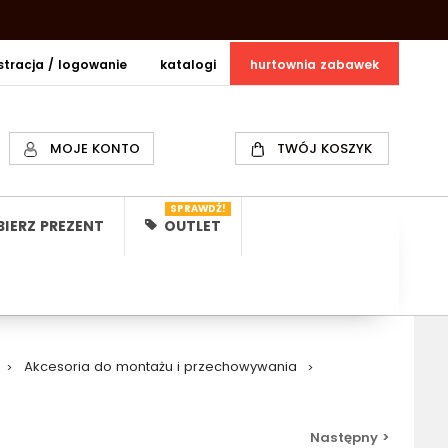
estracja / logowanie
katalogi
hurtownia zabawek
MOJE KONTO
TWÓJ KOSZYK
SPRAWDŹ!
IERZ PREZENT
OUTLET
>
Akcesoria do montażu i przechowywania
>
Następny >