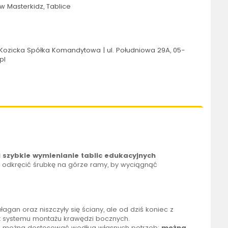
 Masterkidz, Tablice
Kozicka Spółka Komandytowa | ul. Południowa 29A, 05-
pl
i szybkie wymienianie tablic edukacyjnych
y odkręcić śrubkę na górze ramy, by wyciągnąć
łagan oraz niszczyły się ściany, ale od dziś koniec z
ex systemu montażu krawędzi bocznych.
 można dostosować według własnych potrzeb:
można