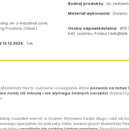
Rodzaj produktu:
do zestawów
Materiał wykonania:
Drewno
ng Jin Ji Industrial zone,
ng Province, China |
Osoba odpowiedzialna:
IBTK 
540 Jeziórko, Polska | ibtk@ibtk.
 13.12.2024:
Tak
Masterkidz Flex to cudowne rozwiązanie, które
pozwala na łatwe 
rwa mniej niż minutę i nie wymaga żadnych narzędzi
. Wystarcz
e!
ablicę
, musiałeś wiercić w ścianie. Wymiana trwała długo, robił się ba
owanego specjalnie na potrzeby tablic edukacyjnych Masterkidz Fl
ych, który
umożliwia ich szybką i łatwą wymianę.
Długość panelu