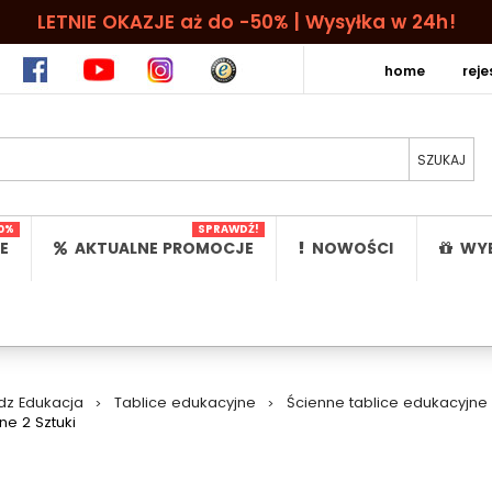
LETNIE OKAZJE aż do -50% | Wysyłka w 24h!
home
rej
0%
SPRAWDŹ!
E
AKTUALNE PROMOCJE
NOWOŚCI
WYB
dz Edukacja
>
Tablice edukacyjne
>
Ścienne tablice edukacyjne
e 2 Sztuki