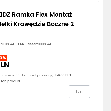
IDZ Ramka Flex Montaż
Belki Krawędzie Boczne 2
ME08541
EAN:
6955920008541
10%
PLN
w okresie 30 dni przed promocją:
159,00 PLN
o ten produkt
szt.