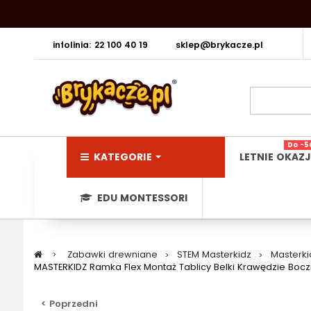
infolinia: 22 100 40 19
sklep@brykacze.pl
Do -5
KATEGORIE
LETNIE OKAZJ
EDU MONTESSORI
>
Zabawki drewniane
>
STEM Masterkidz
>
Masterki
MASTERKIDZ Ramka Flex Montaż Tablicy Belki Krawędzie Boczn
< Poprzedni