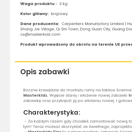
Waga produktu :
3 kg
Kolor główny:
brązowy
Dane producenta:
Carpenters Manufactory Limited | Hua
Shang Jie Village, Qi Shi Town, Dong Guan City, Guang Do
cs@masterkidz.com
Produkt wprowadzony do obrotu na terenie UE przed
Opis zabawki
Boczne krawędzie do montażu ramy na tablice ścienne 
Masterkidz.
Wyjęcie starej i włożenie nowej zabawki
t
zabawkę oraz przykręcić ją po włożeniu nowej. I gotow
Charakterystyka:
- Za każdym razem gdy chciałeś zamontować nową
t
tym! Teraz możesz skorzystać ze świetnego, zaprojekt
- Masterkidz Flex
to system montażu zabawek ścienn