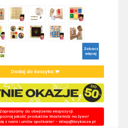
Zobacz
więcej
Dodaj do koszyka
Zapraszamy do obejrzenia ekspozycji.
i poznaj jakość produktów Masterkidz na żywo!
się z nami i umów spotkanie! -
sklep@brykacze.pl