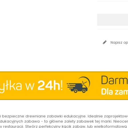
Napisz op
łe i bezpieczne drewniane zabawki edukacyjne. Idealnie zaprojekto
dukacyjnych zabawa - to główne zalety zabawek tej marki. Nieocen
y restauracji. Stwórz perfekcyjny kącik zabaw, lub wielkoformatową