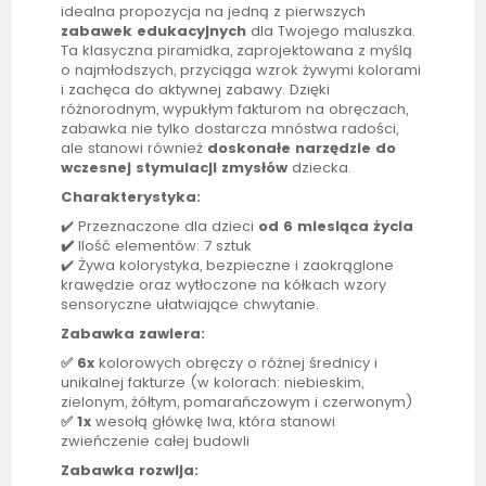
idealna propozycja na jedną z pierwszych
zabawek edukacyjnych
dla Twojego maluszka.
Ta klasyczna piramidka, zaprojektowana z myślą
o najmłodszych, przyciąga wzrok żywymi kolorami
i zachęca do aktywnej zabawy. Dzięki
różnorodnym, wypukłym fakturom na obręczach,
zabawka nie tylko dostarcza mnóstwa radości,
ale stanowi również
doskonałe narzędzie do
wczesnej stymulacji zmysłów
dziecka.
Charakterystyka:
✔️ Przeznaczone dla dzieci
od 6 miesiąca życia
✔️
Ilość elementów: 7 sztuk
✔️ Żywa kolorystyka, bezpieczne i zaokrąglone
krawędzie oraz wytłoczone na kółkach wzory
sensoryczne ułatwiające chwytanie.
Zabawka zawiera:
✅ 6x
kolorowych obręczy o różnej średnicy i
unikalnej fakturze (w kolorach: niebieskim,
zielonym, żółtym, pomarańczowym i czerwonym)
✅ 1x
wesołą główkę lwa, która stanowi
zwieńczenie całej budowli
Zabawka rozwija: