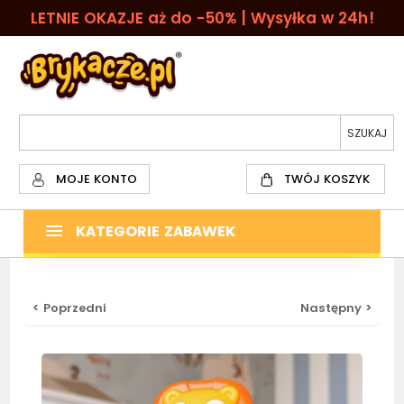
LETNIE OKAZJE aż do -50% | Wysyłka w 24h!
MOJE KONTO
TWÓJ KOSZYK
KATEGORIE ZABAWEK
< Poprzedni
Następny >