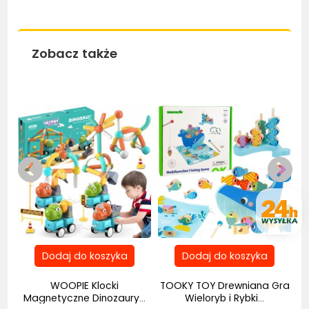
Zobacz także
Bestseller
Bestseller
Be
WOOPIE Klocki
TOOKY TOY Drewniana Gra
.
Magnetyczne Dinozaury...
Wieloryb i Rybki...