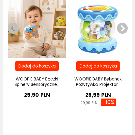
e
WOOPIE BABY Bączki
WOOPIE BABY Bębenek
Spinery Sensoryczne...
Pozytywka Projektor...
29,90 PLN
26,99 PLN
-10%
29,99 PLN