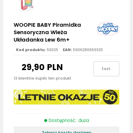
WOOPIE BABY Piramidka
Sensoryczna Wieża
Układanka Lew 6m+
Kod produktu:
59325
EAN:
5906280659325
29,90 PLN
szt.
13 klientów kupiło ten produkt
Dostępność: duża
Zobacz koszty dostawy