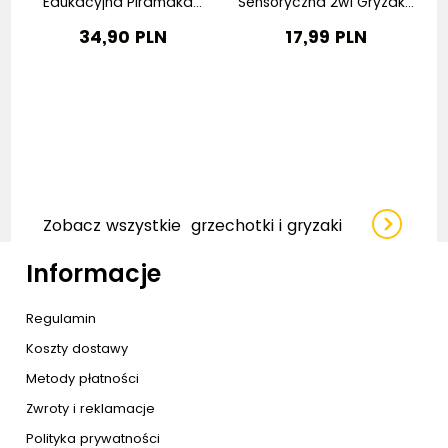
.
Edukacyjna Piramdka...
Sensoryczna 2w1 Gryzak...
34,90 PLN
17,99 PLN
Zobacz wszystkie
grzechotki i gryzaki
Informacje
Regulamin
Koszty dostawy
Metody płatności
Zwroty i reklamacje
Polityka prywatności