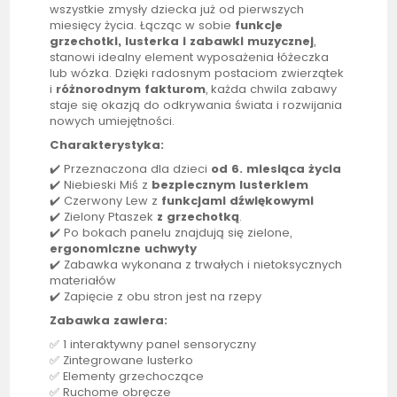
wszystkie zmysły dziecka już od pierwszych
miesięcy życia. Łącząc w sobie
funkcje
grzechotki, lusterka i zabawki muzycznej
,
stanowi idealny element wyposażenia łóżeczka
lub wózka. Dzięki radosnym postaciom zwierzątek
i
różnorodnym fakturom
, każda chwila zabawy
staje się okazją do odkrywania świata i rozwijania
nowych umiejętności.
Charakterystyka:
✔️ Przeznaczona dla dzieci
od 6. miesiąca życia
✔️ Niebieski Miś z
bezpiecznym lusterkiem
✔️ Czerwony Lew z
funkcjami dźwiękowymi
✔️ Zielony Ptaszek
z grzechotką
.
✔️ Po bokach panelu znajdują się zielone,
ergonomiczne uchwyty
✔️ Zabawka wykonana z trwałych i nietoksycznych
materiałów
✔️ Zapięcie z obu stron jest na rzepy
Zabawka zawiera:
✅ 1 interaktywny panel sensoryczny
✅ Zintegrowane lusterko
✅ Elementy grzechoczące
✅ Ruchome obręcze