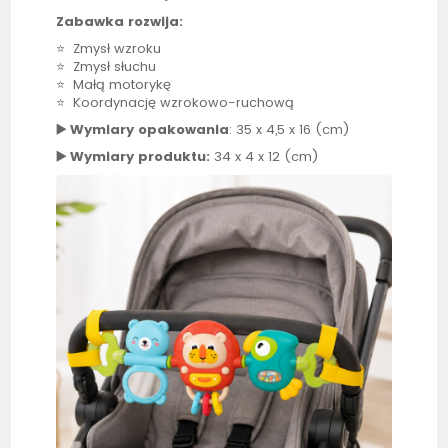
Zabawka rozwija:
⭐ Zmysł wzroku
⭐ Zmysł słuchu
⭐ Małą motorykę
⭐ Koordynację wzrokowo-ruchową
▶️ Wymiary opakowania
: 35 x 4,5 x 16 (cm)
▶️ Wymiary produktu:
34 x 4 x 12 (cm)