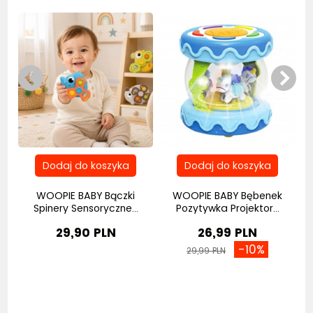
e
WOOPIE BABY Bączki
WOOPIE BABY Bębenek
Spinery Sensoryczne...
Pozytywka Projektor...
29,90 PLN
26,99 PLN
-10%
29,99 PLN