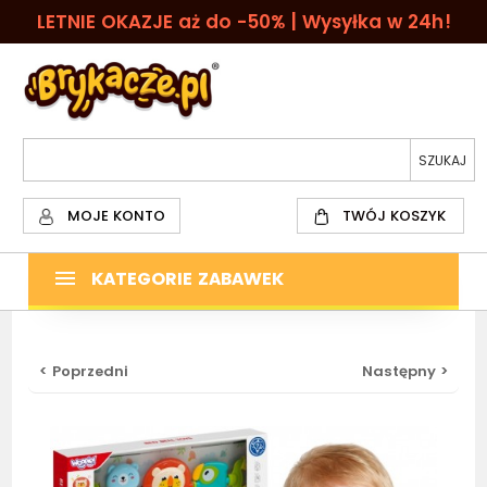
LETNIE OKAZJE aż do -50% | Wysyłka w 24h!
MOJE KONTO
TWÓJ KOSZYK
KATEGORIE ZABAWEK
< Poprzedni
Następny >