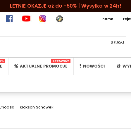
LETNIE OKAZJE aż do -50% | Wysyłka w 24h!
home
rej
0%
SPRAWDŹ!
E
AKTUALNE PROMOCJE
NOWOŚCI
WYB
 Chodzik + Klakson Schowek