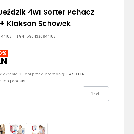
eździk 4w1 Sorter Pchacz
 + Klakson Schowek
44183
EAN:
5904326944183
0%
LN
w okresie 30 dni przed promocją:
64,90 PLN
ło ten produkt
szt.