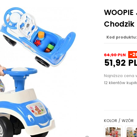
WOOPIE J
Chodzik
Kod produktu:
-2
64,90 PLN
51,92 P
Najniższa cena 
12 klientów kupi
KOLOR / WZÓR