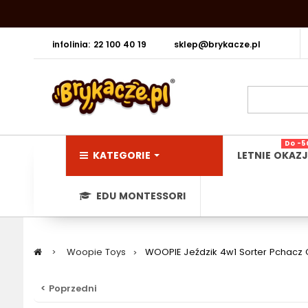
infolinia: 22 100 40 19
sklep@brykacze.pl
Do -5
KATEGORIE
LETNIE OKAZJ
EDU MONTESSORI
>
Woopie Toys
>
WOOPIE Jeździk 4w1 Sorter Pchacz
< Poprzedni