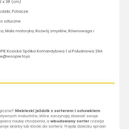
2 x 38 (cm)
odziki, Pchacze
o sztuczne
a, Mała motoryka, Rozwój zmysłów, Równowaga i
IE Kozicka Spółka Komandytowa | ul.Południowa 29A
pie@woopie.toys
ogiczne?
Niebieski
j
eździk z sorterem i schowkiem
aktywnych maluchów, które zaczynają stawiać swoje
piera naukę chodzenia, a
wbudowany sorter
rozwija
je skarby lub klocki do sortera. Frajdę dziecku sprawi