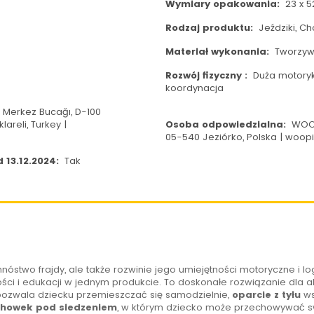
Wymiary opakowania:
23 x 5
Rodzaj produktu:
Jeździki, Ch
Materiał wykonania:
Tworzyw
Rozwój fizyczny :
Duża motoryk
koordynacja
. Merkez Bucağı, D-100
areli, Turkey |
Osoba odpowiedzialna:
WOOP
05-540 Jeziórko, Polska | woo
 13.12.2024:
Tak
nóstwo frajdy, ale także rozwinie jego umiejętności motoryczne i l
ości i edukacji w jednym produkcie. To doskonałe rozwiązanie dla 
ozwala dziecku przemieszczać się samodzielnie,
oparcie z tyłu
ws
chowek pod siedzeniem
, w którym dziecko może przechowywać swo