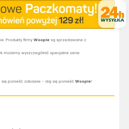
e. Produkty firmy
Woopie
są sprzedawane z
k możemy wyszczególnić specjalne serie:
 się ponieść zabawie - daj się ponieść
Woopie
!