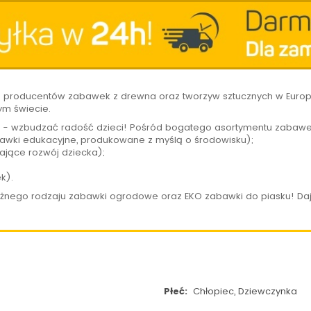
h producentów zabawek z drewna oraz tworzyw sztucznych w Europi
ym świecie.
 - wzbudzać radość dzieci! Pośród bogatego asortymentu zabawe
wki edukacyjne, produkowane z myślą o środowisku);
ające rozwój dziecka);
ek).
óżnego rodzaju zabawki ogrodowe oraz EKO zabawki do piasku! Daj
Płeć:
Chłopiec, Dziewczynka