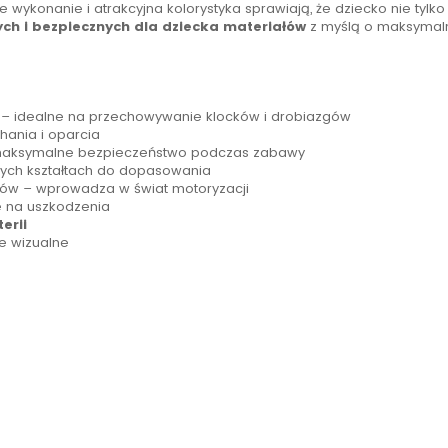
 wykonanie i atrakcyjna kolorystyka sprawiają, że dziecko nie tylko
ch i bezpiecznych dla dziecka materiałów
z myślą o maksymal
– idealne na przechowywanie klocków i drobiazgów
chania i oparcia
aksymalne bezpieczeństwo podczas zabawy
nych kształtach do dopasowania
rów – wprowadza w świat motoryzacji
 na uszkodzenia
erii
le wizualne