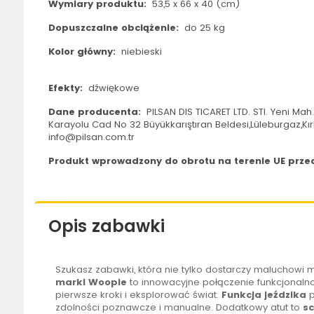
Wymiary produktu:
53,5 x 66 x 40 (cm)
Dopuszczalne obciążenie:
do 25 kg
Kolor główny:
niebieski
Efekty:
dźwiękowe
Dane producenta:
PILSAN DIS TICARET LTD. STI. Yeni Mah
Karayolu Cad No 32 Büyükkarıştıran Beldesi,Lüleburgaz,Kırkl
info@pilsan.com.tr
Produkt wprowadzony do obrotu na terenie UE przed
Opis zabawki
Szukasz zabawki, która nie tylko dostarczy maluchowi m
marki
Woopie
to innowacyjne połączenie funkcjonaln
pierwsze kroki i eksplorować świat.
Funkcja jeździka
p
zdolności poznawcze i manualne. Dodatkowy atut to
s