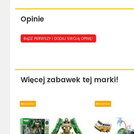
Opinie
BĄDŹ PIERWSZY I DODAJ SWOJĄ OPINIĘ!
Więcej zabawek tej marki!
Bestseller
Bestseller