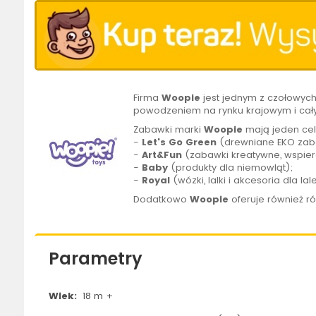
Firma
Woopie
jest jednym z czołowyc
powodzeniem na rynku krajowym i cał
Zabawki marki
Woopie
mają jeden cel
-
Let's Go Green
(drewniane EKO zaba
-
Art&Fun
(zabawki kreatywne, wspier
-
Baby
(produkty dla niemowląt);
-
Royal
(wózki, lalki i akcesoria dla lal
Dodatkowo
Woopie
oferuje również r
Parametry
Wiek:
18 m +