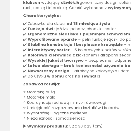
klakson
wydający
dźwięk.
Ergonomiczny design, solidne
ruch, naukę i interakcję. Całość wykonana z
wytrzymały
Charakterystyka:
✔️ Zabawka dla dzieci
od 18 miesiąca życia
✔️
Funkcja 4w1:
jeździk
, pchacz, chodzik i sorter
✔️
Ergonomiczne siedzisko z pojemnym schowkiem
✔️
Wyprofilowane oparcie
– pełni funkcję rączki do p
✔️
Stabilna konstrukcja i bezpieczne krawędzie
– m
✔️
Interaktywny sorter
– 5 kolorowych klocków w róż
✔️
Kolorowa kierownica
z klaksonem i atrapami zega
✔️
Wysokiej jakości tworzywo
– bezpieczne i odporne
✔️
Łatwa obsługa – brak konieczności używania bat
✔️
Nowoczesny design
– atrakcyjna kolorystyka i deta
✔️ Do użytku
w domu
oraz
na zewnątrz
Zabawka rozwija:
⭐ Motorykę dużą
⭐ Motorykę małą
⭐ Koordynację ruchową i zmysł równowagi
⭐ Umiejętność rozpoznawania kształtów i kolorów
⭐ Wyobraźnię i logiczne myślenie
⭐ Niezależność i samodzielność
▶️ Wymiary produktu:
52 x 38 x 23 (cm)