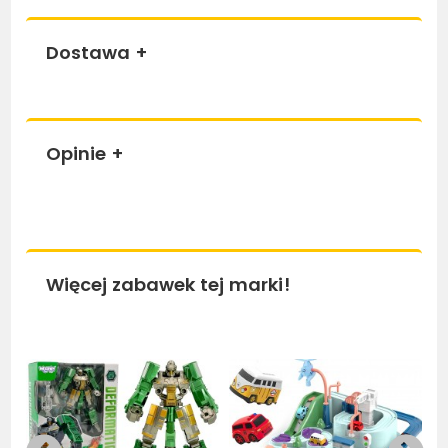
Dostawa
+
Opinie
+
Więcej zabawek tej marki!
Bestseller
Bestseller
Be