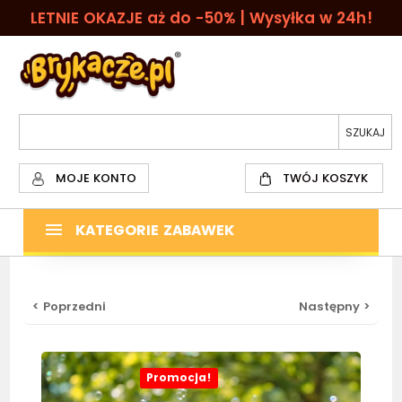
LETNIE OKAZJE aż do -50% | Wysyłka w 24h!
MOJE KONTO
TWÓJ KOSZYK
KATEGORIE ZABAWEK
< Poprzedni
Następny >
Promocja!