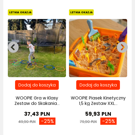
Bestseller
Bestseller
Be
LETNIA OKAZJA
LETNIA OKAZJA
WOOPIE Gra w Klasy
WOOPIE Piasek Kinetyczny
LL
Zestaw do Skakania...
1,5 kg Zestaw XXL...
37,43 PLN
59,93 PLN
-25%
-25%
49,90 PLN
79,90 PLN