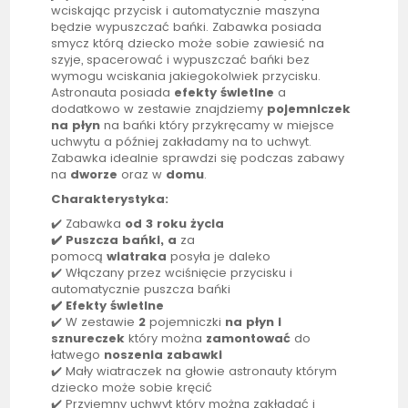
wciskając przycisk i automatycznie maszyna
będzie wypuszczać bańki. Zabawka posiada
smycz którą dziecko może sobie zawiesić na
szyje, spacerować i wypuszczać bańki bez
wymogu wciskania jakiegokolwiek przycisku.
Astronauta posiada
efekty świetlne
a
dodatkowo w zestawie znajdziemy
pojemniczek
na płyn
na bańki który przykręcamy w miejsce
uchwytu a później zakładamy na to uchwyt.
Zabawka idealnie sprawdzi się podczas zabawy
na
dworze
oraz w
domu
.
Charakterystyka:
✔️ Zabawka
od 3 roku życia
✔️ Puszcza bańki, a
za
pomocą
wiatraka
posyła je daleko
✔️ Włączany przez wciśnięcie przycisku i
automatycznie puszcza bańki
✔️ Efekty świetlne
✔️ W zestawie
2
pojemniczki
na płyn i
sznureczek
który można
zamontować
do
łatwego
noszenia zabawki
✔️ Mały wiatraczek na głowie astronauty którym
dziecko może sobie kręcić
✔️ Przyjemny uchwyt który można zakładać i