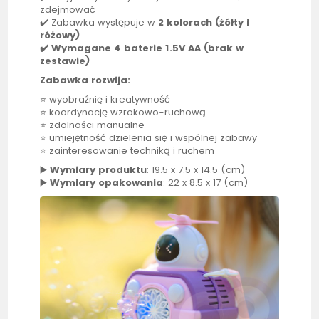
zdejmować
✔️ Zabawka występuje w
2 kolorach (żółty i
różowy)
✔️ Wymagane 4 baterie 1.5V AA (brak w
zestawie)
Zabawka rozwija:
⭐ wyobraźnię i kreatywność
⭐ koordynację wzrokowo-ruchową
⭐ zdolności manualne
⭐ umiejętność dzielenia się i wspólnej zabawy
⭐ zainteresowanie techniką i ruchem
▶️
Wymiary produktu
: 19.5 x 7.5 x 14.5 (cm)
▶️
Wymiary opakowania
: 22 x 8.5 x 17 (cm)