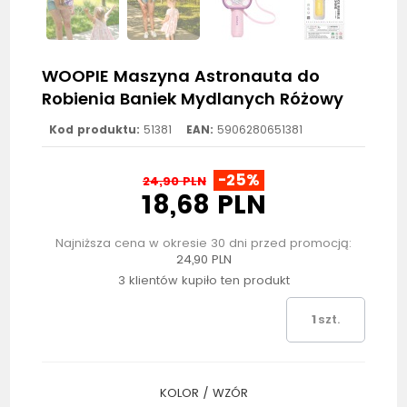
WOOPIE Maszyna Astronauta do
Robienia Baniek Mydlanych Różowy
Kod produktu:
51381
EAN:
5906280651381
-25%
24,90 PLN
18,68 PLN
Najniższa cena w okresie 30 dni przed promocją:
24,90 PLN
3 klientów kupiło ten produkt
szt.
KOLOR / WZÓR