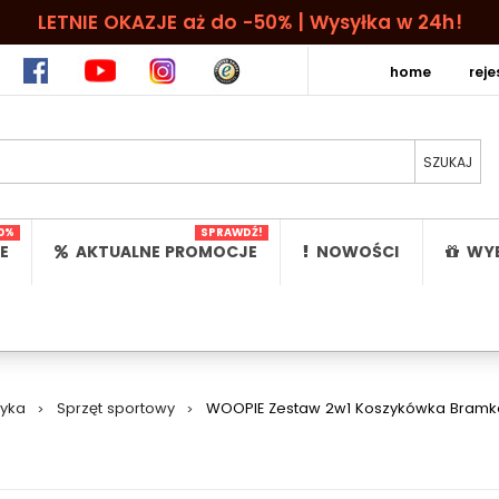
LETNIE OKAZJE aż do -50% | Wysyłka w 24h!
home
rej
0%
SPRAWDŹ!
E
AKTUALNE PROMOCJE
NOWOŚCI
WYB
ryka
>
Sprzęt sportowy
>
WOOPIE Zestaw 2w1 Koszykówka Bramka d