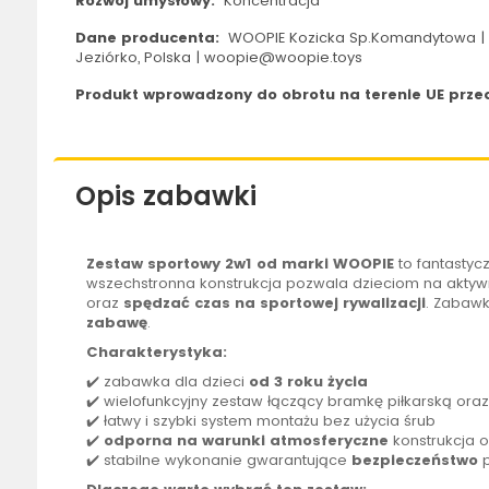
Rozwój umysłowy:
Koncentracja
Dane producenta:
WOOPIE Kozicka Sp.Komandytowa | 
Jeziórko, Polska | woopie@woopie.toys
Produkt wprowadzony do obrotu na terenie UE przed
Opis zabawki
Zestaw sportowy 2w1
od marki
WOOPIE
to fantastyc
wszechstronna konstrukcja pozwala dzieciom na aktyw
oraz
spędzać czas na sportowej rywalizacji
. Zabawk
zabawę
.
Charakterystyka:
✔️ zabawka dla dzieci
od 3 roku życia
✔️ wielofunkcyjny zestaw łączący bramkę piłkarską ora
✔️ łatwy i szybki system montażu bez użycia śrub
✔️
odporna na warunki atmosferyczne
konstrukcja 
✔️ stabilne wykonanie gwarantujące
bezpieczeństwo
p