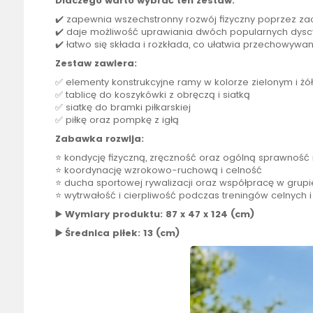
Dlaczego warto wybrać ten zestaw:
✔️ zapewnia wszechstronny rozwój fizyczny poprzez za
✔️ daje możliwość uprawiania dwóch popularnych dys
✔️ łatwo się składa i rozkłada, co ułatwia przechowywa
Zestaw zawiera:
✅ elementy konstrukcyjne ramy w kolorze zielonym i żó
✅
tablicę
do
koszykówki
z obręczą i siatką
✅ siatkę do bramki piłkarskiej
✅ piłkę oraz pompkę z igłą
Zabawka rozwija:
⭐ kondycję fizyczną, zręczność oraz ogólną sprawność
⭐ koordynację wzrokowo-ruchową i celność
⭐ ducha sportowej rywalizacji oraz współpracę w grupi
⭐ wytrwałość i cierpliwość podczas treningów celnych i
▶️
Wymiary produktu: 87 x 47 x 124 (cm)
▶️
Średnica piłek: 13 (cm)