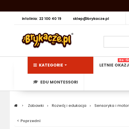
infolinia: 22 100 40 19
sklep@brykacze.pl
Do -5
KATEGORIE
LETNIE OKAZJ
EDU MONTESSORI
>
Zabawki
>
Rozwój i edukacja
>
Sensoryka i moto
< Poprzedni