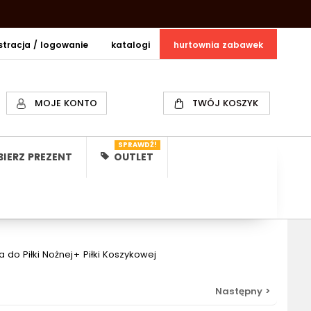
estracja / logowanie
katalogi
hurtownia zabawek
MOJE KONTO
TWÓJ KOSZYK
SPRAWDŹ!
IERZ PREZENT
OUTLET
o Piłki Nożnej+ Piłki Koszykowej
Następny >