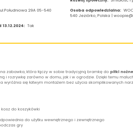
Rozwój społeczny:
Śmiałość i 
ul.Południowa 29A 05-540
Osoba odpowiedzialna:
WOOP
540 Jeziórko, Polska | woopie
 13.12.2024:
Tak
zna zabawka, która łączy w sobie tradycyjną bramkę do
piłki nożne
ną i rozrywkę zarówno w domu, jak i
w ogrodzie
. Dzięki temu mal
a wyróżnia się łatwym montażem bez użycia skomplikowanych narzę
z kosz do
koszykówki
odpowiednia do użytku wewnętrznego i zewnętrznego
odczas gry