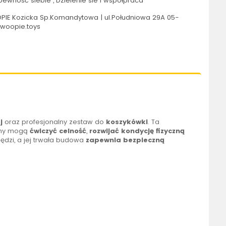
pewność siebie , Dzielenie sie i współpraca
IE Kozicka Sp.Komandytowa | ul.Południowa 29A 05-
@woopie.toys
j
oraz profesjonalny zestaw do
koszykówki
. Ta
uchy mogą
ćwiczyć celność
,
rozwijać kondycję fizyczną
dzi, a jej trwała budowa
zapewnia bezpieczną