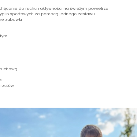
chęcanie do ruchu i aktywności na świeżym powietrzu
cyplin sportowych za pomocą jednego zestawu
nie zabawki
łtym
 ruchową
e
 rzutów