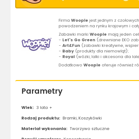
Firma
Woopie
jest jednym z czołowyc
powodzeniem na rynku krajowym i cał
Zabawki marki
Woopie
mają jeden cel
-
Let's Go Green
(drewniane EKO zaba
-
Art&Fun
(zabawki kreatywne, wspier
-
Baby
(produkty dla niemowląt);
-
Royal
(wózki, lalki i akcesoria dla lal
Dodatkowo
Woopie
oferuje również r
Parametry
Wiek:
3 lata +
Rodzaj produktu:
Bramki, Koszykówki
Materiał wykonania:
Tworzywo sztuczne