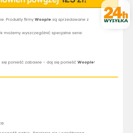
e. Produkty firmy
Woopie
są sprzedawane z
k możemy wyszczególnić specjalne serie:
 się ponieść zabawie - daj się ponieść
Woopie
!
ka