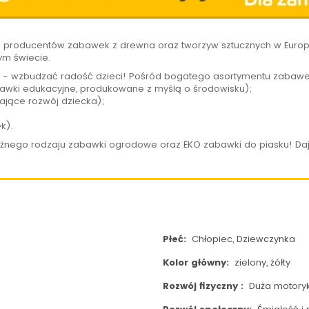
h producentów zabawek z drewna oraz tworzyw sztucznych w Europi
ym świecie.
 - wzbudzać radość dzieci! Pośród bogatego asortymentu zabawe
wki edukacyjne, produkowane z myślą o środowisku);
ające rozwój dziecka);
ek).
óżnego rodzaju zabawki ogrodowe oraz EKO zabawki do piasku! Daj
Płeć:
Chłopiec, Dziewczynka
Kolor główny:
zielony, żółty
Rozwój fizyczny :
Duża motory