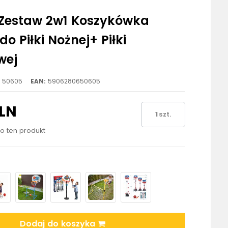
Zestaw 2w1 Koszykówka
o Piłki Nożnej+ Piłki
wej
50605
EAN:
5906280650605
PLN
szt.
ło ten produkt
Dodaj do koszyka