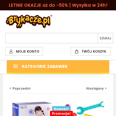
LETNIE OKAZJE aż do -50% | Wysyłka w 24h!
MOJE KONTO
TWÓJ KOSZYK
KATEGORIE ZABAWEK
< Poprzedni
Następny >
Nowość!
Promocja!