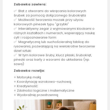
Zabawka zawiera:
✅ Blat z otworami do wkręcania kolorowych
śrubek za pomocą dołączonego śrubokręta
✅ Możliwość tworzenia mozaik przy użyciu
kolorowych pinezek typu "grzybki"
✅ Interaktywny zegar z wyjmowanymi klockami o
różnych kształtach i numerach, wspierający naukę
cyfr i rozpoznawanie form
✅ Magnetyczną lub suchościeralną
tablicę
do
rysowania, pozwalającą na wielokrotne tworzenie
dzieł sztuki
✅ W tym kolorowe śruby, klucz płaski, śrubokręt,
pinezki oraz karty z wzorami do układania (np.
sowa)
Zabawka rozwija:
⭐ Motorykę małą
⭐ Koordynację wzrokowo-ruchową
⭐ Kreatywność
⭐ Zdolności logiczne i matematyczne
⭐ Wyobraźnię przestrzenną