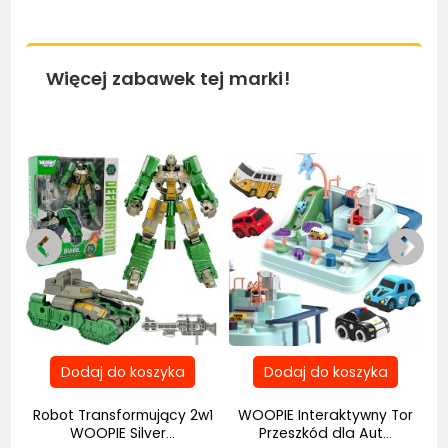
Więcej zabawek tej marki!
Bestseller
Bestseller
Be
Robot Transformujący 2w1
WOOPIE Interaktywny Tor
..
WOOPIE Silver...
Przeszkód dla Aut...