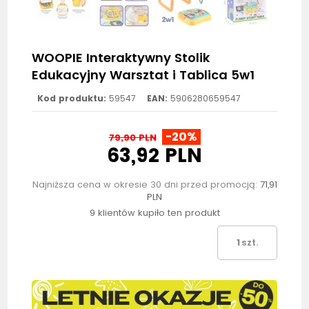
WOOPIE Interaktywny Stolik
Edukacyjny Warsztat i Tablica 5w1
Kod produktu:
59547
EAN:
5906280659547
-20%
79,90 PLN
63,92 PLN
Najniższa cena w okresie 30 dni przed promocją:
71,91
PLN
9 klientów kupiło ten produkt
szt.