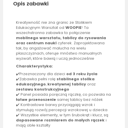
Opis zabawki
Kreatywność nie zna granic ze Stolikiem
Edukacyjnym
Warsztat
od
WOOPIE
! Ta
wszechstronna zabawka to połączenie
mobilnego warsztatu,
tablicy
do rysowania
oraz centrum nauki
cyferek. Zaprojektowana
tak, by angażować malucha na wielu
płaszczyznach, oferuje mnóstwo manualnych
wyzwań, które bawią i uczą jednocześnie
Charakterystyka:
✔️Przeznaczony dla dzieci
od 3 roku życia
✔️Zabawka pełni rolę
stabilnego stolika
edukacyjnego
,
kreatywnej
tablicy
oraz
zestawu konstrukcyjnego
✔️ Panel posiada poręczną rączkę, co pozwala na
łatwe przenoszenie
samej
tablicy
bez nóżek
✔️ Kontrastowe barwy przyciągają wzrok i
stymulują rozwój percepcji wzrokowej u dziecka
✔️ Wszystkie elementy, w tym śrubokręt i klucz, są
dopasowane rozmiarem do małych rączek
i
mają obłe kształty