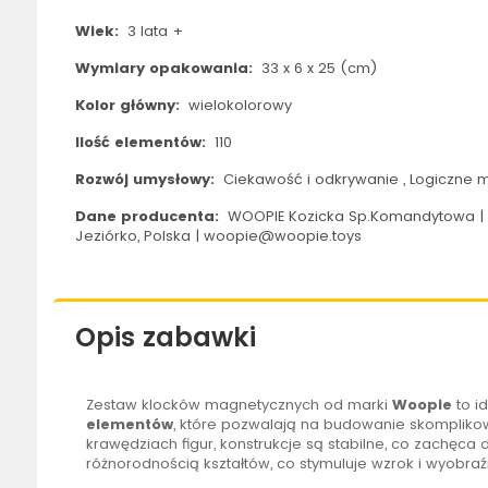
Wiek:
3 lata +
Wymiary opakowania:
33 x 6 x 25 (cm)
Kolor główny:
wielokolorowy
Ilość elementów:
110
Rozwój umysłowy:
Ciekawość i odkrywanie , Logiczne m
Dane producenta:
WOOPIE Kozicka Sp.Komandytowa | 
Jeziórko, Polska | woopie@woopie.toys
Opis zabawki
Zestaw klocków magnetycznych od marki
Woopie
to i
elementów
, które pozwalają na budowanie skompliko
krawędziach figur, konstrukcje są stabilne, co zachęc
różnorodnością kształtów, co stymuluje wzrok i wyobraź