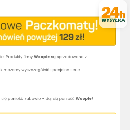
e. Produkty firmy
Woopie
są sprzedawane z
k możemy wyszczególnić specjalne serie:
 się ponieść zabawie - daj się ponieść
Woopie
!