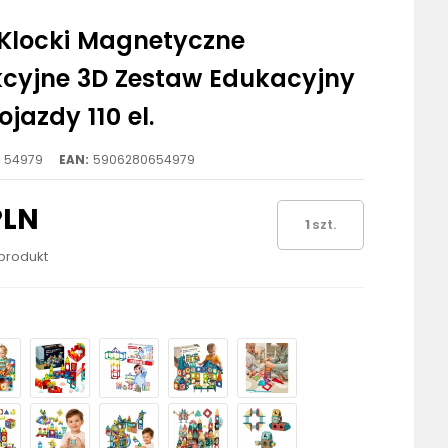
Klocki Magnetyczne
kcyjne 3D Zestaw Edukacyjny
jazdy 110 el.
54979
EAN:
5906280654979
PLN
szt.
 produkt