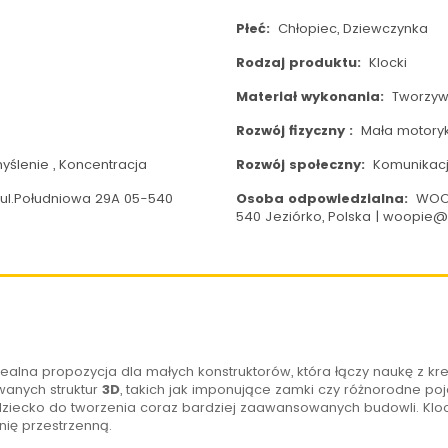
Płeć:
Chłopiec, Dziewczynka
Rodzaj produktu:
Klocki
Materiał wykonania:
Tworzyw
Rozwój fizyczny :
Mała motory
yślenie , Koncentracja
Rozwój społeczny:
Komunikacja
ul.Południowa 29A 05-540
Osoba odpowiedzialna:
WOOP
540 Jeziórko, Polska | woopie
dealna propozycja dla małych konstruktorów, która łączy naukę z k
wanych struktur
3D
, takich jak imponujące zamki czy różnorodne p
a dziecko do tworzenia coraz bardziej zaawansowanych budowli. Kloc
nię przestrzenną.