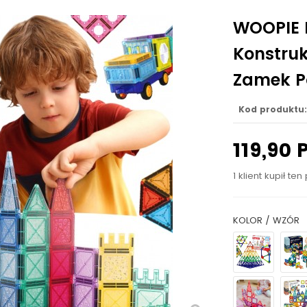
WOOPIE 
Konstru
Zamek Po
Kod produktu:
119,90 
1 klient kupił ten
KOLOR / WZÓR