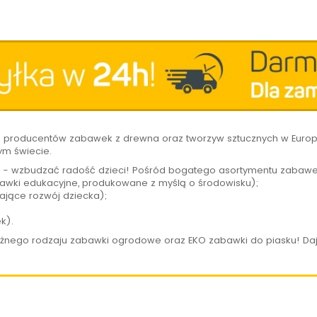
h producentów zabawek z drewna oraz tworzyw sztucznych w Europi
ym świecie.
 - wzbudzać radość dzieci! Pośród bogatego asortymentu zabawe
wki edukacyjne, produkowane z myślą o środowisku);
ające rozwój dziecka);
ek).
óżnego rodzaju zabawki ogrodowe oraz EKO zabawki do piasku! Daj