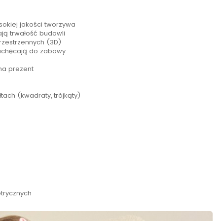
okiej jakości tworzywa
ją trwałość budowli
przestrzennych (3D)
zachęcają do zabawy
na prezent
ach (kwadraty, trójkąty)
trycznych