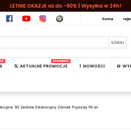
LETNIE OKAZJE aż do -50% | Wysyłka w 24h!
home
rej
0%
SPRAWDŹ!
E
AKTUALNE PROMOCJE
NOWOŚCI
WYB
kcyjne 3D Zestaw Edukacyjny Zamek Pojazdy 110 el.