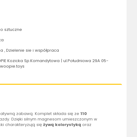
o sztuczne
ka
 , Dzielenie sie i współpraca
IE Kozicka Sp.Komandytowa | ul.Południowa 29A 05-
@woopie.toys
reatywną zabawą. Komplet składa się ze
110
ojazdy. Dzięki silnym magnesom umieszczonym w
ki charakteryzują się
żywą kolorystyką
oraz