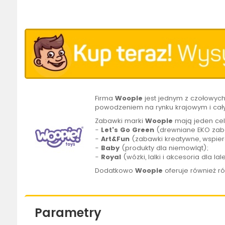
Firma
Woopie
jest jednym z czołowyc
powodzeniem na rynku krajowym i cał
Zabawki marki
Woopie
mają jeden cel
-
Let's Go Green
(drewniane EKO zaba
-
Art&Fun
(zabawki kreatywne, wspier
-
Baby
(produkty dla niemowląt);
-
Royal
(wózki, lalki i akcesoria dla lal
Dodatkowo
Woopie
oferuje również r
Parametry