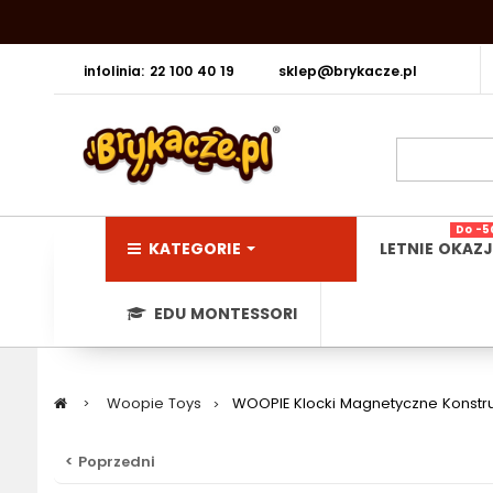
infolinia: 22 100 40 19
sklep@brykacze.pl
Do -5
KATEGORIE
LETNIE OKAZJ
EDU MONTESSORI
>
Woopie Toys
>
WOOPIE Klocki Magnetyczne Konstru
< Poprzedni