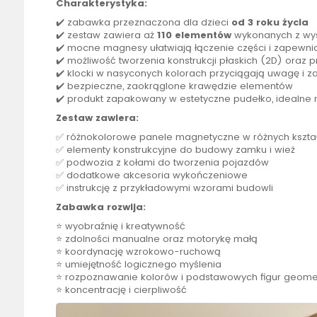
Charakterystyka:
✔️ zabawka przeznaczona dla dzieci
od 3 roku życia
✔️ zestaw zawiera aż
110 elementów
wykonanych z wys
✔️ mocne magnesy ułatwiają łączenie części i zapewnia
✔️ możliwość tworzenia konstrukcji płaskich (2D) oraz 
✔️ klocki w nasyconych kolorach przyciągają uwagę i 
✔️ bezpieczne, zaokrąglone krawędzie elementów
✔️ produkt zapakowany w estetyczne pudełko, idealne 
Zestaw zawiera:
✅ różnokolorowe panele magnetyczne w różnych kształt
✅ elementy konstrukcyjne do budowy zamku i wież
✅ podwozia z kołami do tworzenia pojazdów
✅ dodatkowe akcesoria wykończeniowe
✅ instrukcję z przykładowymi wzorami budowli
Zabawka rozwija:
⭐ wyobraźnię i kreatywność
⭐ zdolności manualne oraz motorykę małą
⭐ koordynację wzrokowo-ruchową
⭐ umiejętność logicznego myślenia
⭐ rozpoznawanie kolorów i podstawowych figur geome
⭐ koncentrację i cierpliwość