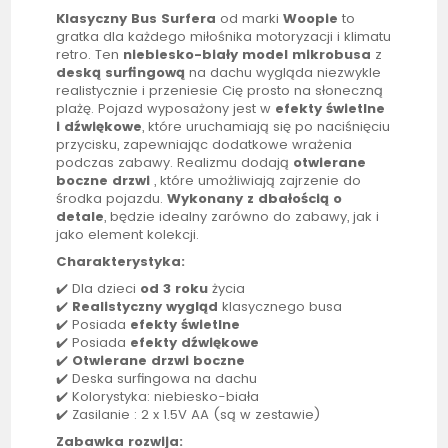
Klasyczny Bus Surfera
od marki
Woopie
to
gratka dla każdego miłośnika motoryzacji i klimatu
retro. Ten
niebiesko-biały model mikrobusa
z
deską surfingową
na dachu wygląda niezwykle
realistycznie i przeniesie Cię prosto na słoneczną
plażę. Pojazd wyposażony jest w
efekty świetlne
i dźwiękowe
, które uruchamiają się po naciśnięciu
przycisku, zapewniając dodatkowe wrażenia
podczas zabawy. Realizmu dodają
otwierane
boczne drzwi
, które umożliwiają zajrzenie do
środka pojazdu.
Wykonany z dbałością o
detale
, będzie idealny zarówno do zabawy, jak i
jako element kolekcji.
Charakterystyka:
✔️ Dla dzieci
od 3 roku
życia
✔️
Realistyczny wygląd
klasycznego busa
✔️ Posiada
efekty świetlne
✔️ Posiada
efekty dźwiękowe
✔️
Otwierane drzwi boczne
✔️ Deska surfingowa na dachu
✔️ Kolorystyka: niebiesko-biała
✔️ Zasilanie : 2 x 1.5V AA (są w zestawie)
Zabawka rozwija: