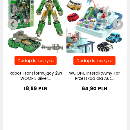
Robot Transformujący 2w1
WOOPIE Interaktywny Tor
..
WOOPIE Silver...
Przeszkód dla Aut...
18,99 PLN
64,90 PLN