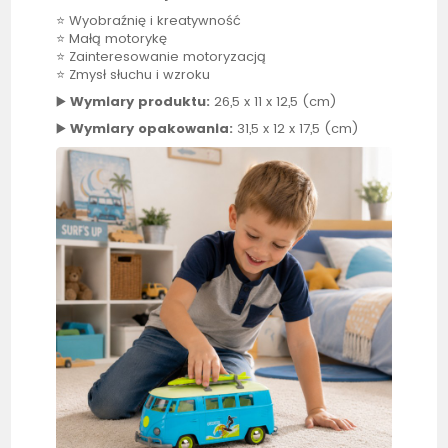
⭐ Wyobraźnię i kreatywność
⭐ Małą motorykę
⭐ Zainteresowanie motoryzacją
⭐ Zmysł słuchu i wzroku
▶️
Wymiary produktu:
26,5 x 11 x 12,5 (cm)
▶️
Wymiary opakowania:
31,5 x 12 x 17,5 (cm)