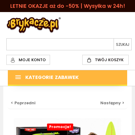
LETNIE OKAZJE aż do -50% | Wysyłka w 24h!
MOJE KONTO
TWÓJ KOSZYK
KATEGORIE ZABAWEK
< Poprzedni
Następny >
Promocja!