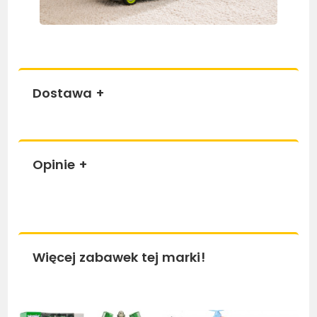
Dostawa
+
Opinie
+
Więcej zabawek tej marki!
Bestseller
Bestseller
Be