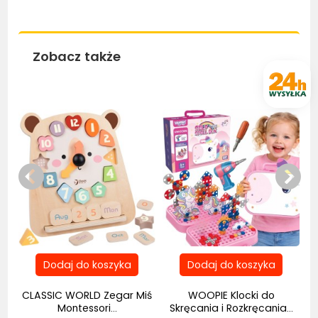
Zobacz także
Nowość
na
CLASSIC WORLD Zegar Miś
WOOPIE Klocki do
Montessori...
Skręcania i Rozkręcania...