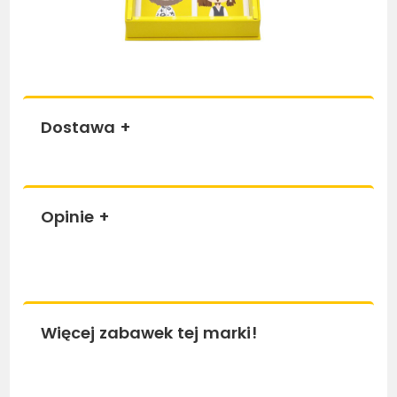
Dostawa
+
Opinie
+
Więcej zabawek tej marki!
Bestseller
Be