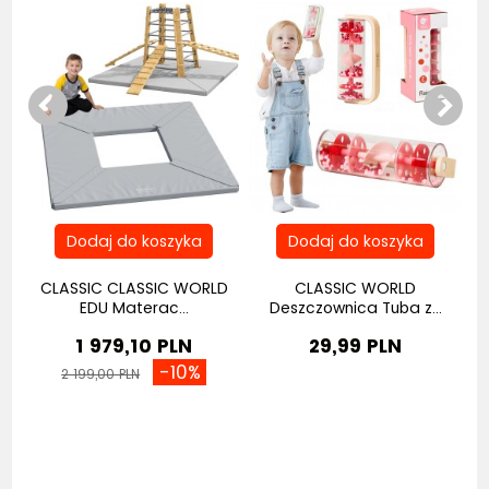
na
CLASSIC CLASSIC WORLD
CLASSIC WORLD
EDU Materac...
Deszczownica Tuba z...
1 979,10 PLN
29,99 PLN
-10%
2 199,00 PLN