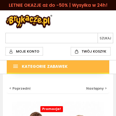
LETNIE OKAZJE aż do -50% | Wysyłka w 24h!
MOJE KONTO
TWÓJ KOSZYK
KATEGORIE ZABAWEK
< Poprzedni
Następny >
Promocja!