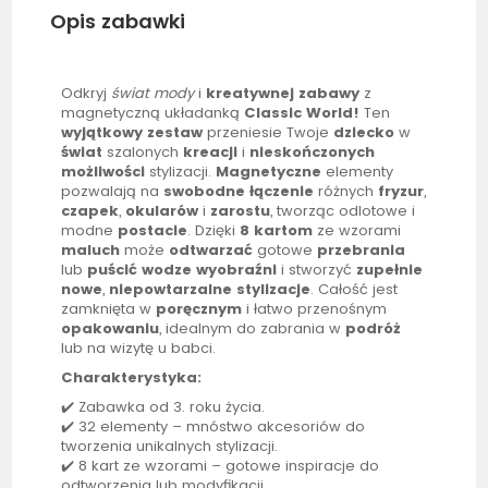
Opis zabawki
Odkryj
świat mody
i
kreatywnej zabawy
z
magnetyczną układanką
Classic World!
Ten
wyjątkowy
zestaw
przeniesie Twoje
dziecko
w
świat
szalonych
kreacji
i
nieskończonych
możliwości
stylizacji.
Magnetyczne
elementy
pozwalają na
swobodne
łączenie
różnych
fryzur
,
czapek
,
okularów
i
zarostu
, tworząc odlotowe i
modne
postacie
. Dzięki
8 kartom
ze wzorami
maluch
może
odtwarzać
gotowe
przebrania
lub
puścić
wodze wyobraźni
i stworzyć
zupełnie
nowe
,
niepowtarzalne
stylizacje
. Całość jest
zamknięta w
poręcznym
i łatwo przenośnym
opakowaniu
, idealnym do zabrania w
podróż
lub na wizytę u babci.
Charakterystyka:
✔️ Zabawka od 3. roku życia.
✔️ 32 elementy – mnóstwo akcesoriów do
tworzenia unikalnych stylizacji.
✔️ 8 kart ze wzorami – gotowe inspiracje do
odtworzenia lub modyfikacji.