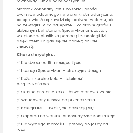
równowagi już od najmłodszych lat.
Motorek wykonany jest z wysokiej jakości
tworzywa odpornego na warunki atmosferyczne,
co sprawia, że sprawdzi się zarówno w domu, jak i
na zewnątrz. A co najlepsze – kolorowe grafiki z
ulubionym bohaterem, Spider-Manem, zostały
wtopione w plastik za pomocą technologii IML,
dzięki czemu nigdy się nie odkleją ani nie
zniszczą.
Charakterystyka:
✅ Dla dzieci od 18 miesiąca życia
✅ Licencja Spider-Man – atrakcyjny design
✅ Duże, szerokie koła – stabilność i
bezpieczeństwo
✅ Skrętne przednie koło – łatwe manewrowanie
✅ Wbudowany uchwyt do przenoszenia
✅ Naklejki IML – trwałe, nie odklejają się
✅ Odporna na warunki atmosferyczne konstrukcja
✅ Nie wymaga montażu – gotowy do jazdy od
razu