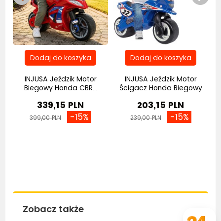
y
INJUSA Jeździk Motor
INJUSA Jeździk Motor
Biegowy Honda CBR...
Ścigacz Honda Biegowy
339,15 PLN
203,15 PLN
-15%
-15%
399,00 PLN
239,00 PLN
Zobacz także