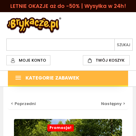
LETNIE OKAZJE aż do -50% | Wysyłka w 24h!
MOJE KONTO
TWÓJ KOSZYK
KATEGORIE ZABAWEK
< Poprzedni
Następny >
Promocja!