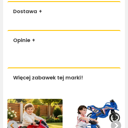
Dostawa
+
Opinie
+
Więcej zabawek tej marki!
Bestseller
Bestseller
Be