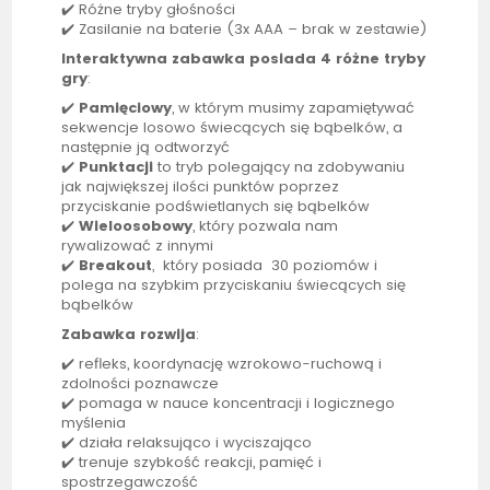
✔️ Różne tryby głośności
✔️ Zasilanie na baterie (3x AAA – brak w zestawie)
Interaktywna zabawka posiada 4 różne tryby
gry
:
✔️
Pamięciowy
, w którym musimy zapamiętywać
sekwencje losowo świecących się bąbelków, a
następnie ją odtworzyć
✔️
Punktacji
to tryb polegający na zdobywaniu
jak największej ilości punktów poprzez
przyciskanie podświetlanych się bąbelków
✔️
Wieloosobowy
, który pozwala nam
rywalizować z innymi
✔️
Breakout
, który posiada 30 poziomów i
polega na szybkim przyciskaniu świecących się
bąbelków
Zabawka rozwija
:
✔️ refleks, koordynację wzrokowo-ruchową i
zdolności poznawcze
✔️ pomaga w nauce koncentracji i logicznego
myślenia
✔️ działa relaksująco i wyciszająco
✔️ trenuje szybkość reakcji, pamięć i
spostrzegawczość