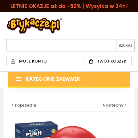
LETNIE OKAZJE aż do -50% | Wysyłka w 24h!
MOJE KONTO
TWÓJ KOSZYK
KATEGORIE ZABAWEK
< Poprzedni
Następny >