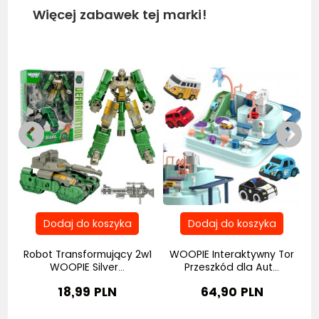
Więcej zabawek tej marki!
Bestseller
Bestseller
Be
Robot Transformujący 2w1
WOOPIE Interaktywny Tor
..
WOOPIE Silver...
Przeszkód dla Aut...
18,99 PLN
64,90 PLN