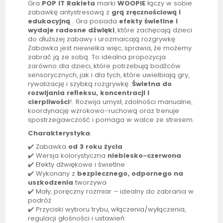
Gra
POP IT Rakieta
marki
WOOPIE
łączy w sobie
zabawkę antystresową z
grą zręcznościową i
edukacyjną
. Gra posiada
efekty świetlne i
wydaje radosne dźwięki
, które zachęcają dzieci
do dłuższej zabawy i urozmaicają rozgrywkę.
Zabawka jest niewielka więc, sprawia, że możemy
zabrać ją ze sobą. To idealna propozycja
zarówno dla dzieci, które potrzebują bodźców
sensorycznych, jak i dla tych, które uwielbiają gry,
rywalizację i szybką rozgrywkę.
Świetna do
rozwijania refleksu, koncentracji i
cierpliwości
!. Rozwija umysł, zdolności manualne,
koordynację wzrokowo-ruchową oraz trenuje
spostrzegawczość i pomaga w walce ze stresem.
Charakterystyka
:
✔️ Zabawka
od 3 roku życia
✔️ Wersja kolorystyczna
niebiesko-czerwona
✔️ Efekty dźwiękowe i świetlne
✔️ Wykonany z
bezpiecznego, odpornego na
uszkodzenia
tworzywa
✔️ Mały, poręczny rozmiar – idealny do zabrania w
podróż
✔️ Przyciski wyboru trybu, włączenia/wyłączenia,
regulacji głośności i ustawień