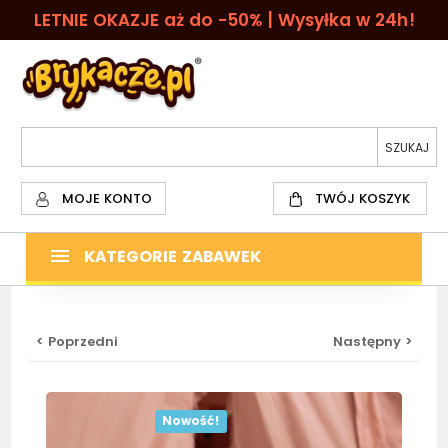
LETNIE OKAZJE aż do -50% | Wysyłka w 24h!
MOJE KONTO
TWÓJ KOSZYK
KATEGORIE ZABAWEK
< Poprzedni
Następny >
Nowość!