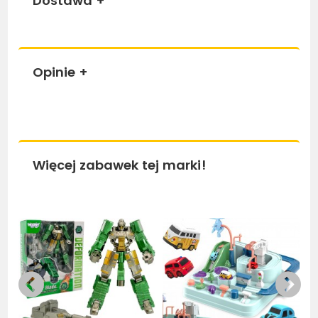
Dostawa
+
Opinie
+
Więcej zabawek tej marki!
Bestseller
Bestseller
Be