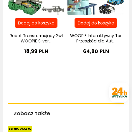
Robot Transformujący 2w1
WOOPIE Interaktywny Tor
..
WOOPIE Silver...
Przeszkód dla Aut...
18,99 PLN
64,90 PLN
Zobacz także
Bestseller
Bestseller
Be
LETNIA OKAZJA