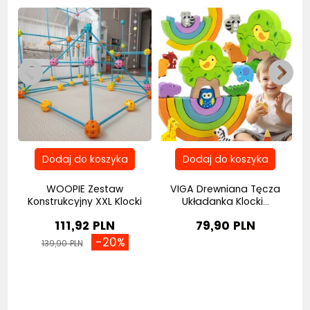
WOOPIE Zestaw
VIGA Drewniana Tęcza
Konstrukcyjny XXL Klocki
Układanka Klocki...
do...
111,92 PLN
79,90 PLN
-20%
139,90 PLN