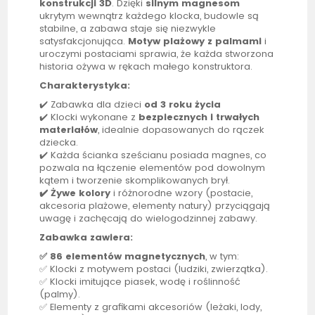
konstrukcji 3D
. Dzięki
silnym magnesom
ukrytym wewnątrz każdego klocka, budowle są
stabilne, a zabawa staje się niezwykle
satysfakcjonująca.
Motyw plażowy z palmami
i
uroczymi postaciami sprawia, że każda stworzona
historia ożywa w rękach małego konstruktora.
Charakterystyka:
✔️ Zabawka dla dzieci
od 3 roku życia
✔️ Klocki wykonane z
bezpiecznych i trwałych
materiałów
, idealnie dopasowanych do rączek
dziecka.
✔️ Każda ścianka sześcianu posiada magnes, co
pozwala na łączenie elementów pod dowolnym
kątem i tworzenie skomplikowanych brył.
✔️ Żywe kolory
i różnorodne wzory (postacie,
akcesoria plażowe, elementy natury) przyciągają
uwagę i zachęcają do wielogodzinnej zabawy.
Zabawka zawiera:
✅ 86 elementów magnetycznych
, w tym:
✅ Klocki z motywem postaci (ludziki, zwierzątka).
✅ Klocki imitujące
piasek
, wodę i roślinność
(palmy).
✅ Elementy z grafikami akcesoriów (leżaki, lody,