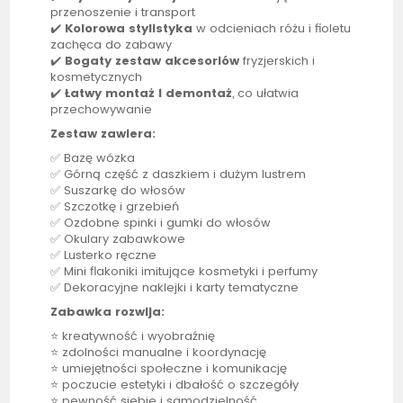
przenoszenie i transport
✔️
Kolorowa stylistyka
w odcieniach różu i fioletu
zachęca do zabawy
✔️
Bogaty zestaw akcesoriów
fryzjerskich i
kosmetycznych
✔️
Łatwy montaż i demontaż
, co ułatwia
przechowywanie
Zestaw zawiera:
✅ Bazę wózka
✅ Górną część z daszkiem i dużym lustrem
✅ Suszarkę do włosów
✅ Szczotkę i grzebień
✅ Ozdobne spinki i gumki do włosów
✅ Okulary zabawkowe
✅ Lusterko ręczne
✅ Mini flakoniki imitujące kosmetyki i perfumy
✅ Dekoracyjne naklejki i karty tematyczne
Zabawka rozwija:
⭐ kreatywność i wyobraźnię
⭐ zdolności manualne i koordynację
⭐ umiejętności społeczne i komunikację
⭐ poczucie estetyki i dbałość o szczegóły
⭐ pewność siebie i samodzielność