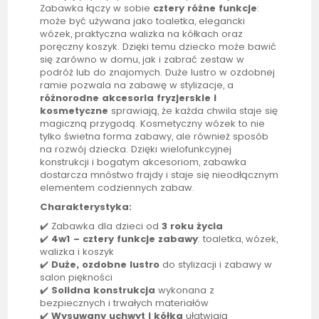
Zabawka łączy w sobie
cztery różne funkcje
:
może być używana jako toaletka, elegancki
wózek, praktyczna walizka na kółkach oraz
poręczny koszyk. Dzięki temu dziecko może bawić
się zarówno w domu, jak i zabrać zestaw w
podróż lub do znajomych. Duże lustro w ozdobnej
ramie pozwala na zabawę w stylizacje, a
różnorodne akcesoria fryzjerskie i
kosmetyczne
sprawiają, że każda chwila staje się
magiczną przygodą. Kosmetyczny wózek to nie
tylko świetna forma zabawy, ale również sposób
na rozwój dziecka. Dzięki wielofunkcyjnej
konstrukcji i bogatym akcesoriom, zabawka
dostarcza mnóstwo frajdy i staje się nieodłącznym
elementem codziennych zabaw.
Charakterystyka:
✔️ Zabawka dla dzieci od
3 roku życia
✔️
4w1 – cztery funkcje zabawy
: toaletka, wózek,
walizka i koszyk
✔️
Duże, ozdobne lustro
do stylizacji i zabawy w
salon piękności
✔️
Solidna konstrukcja
wykonana z
bezpiecznych i trwałych materiałów
✔️
Wysuwany uchwyt i kółka
ułatwiają