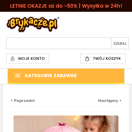
LETNIE OKAZJE aż do -50% | Wysyłka w 24h!
MOJE KONTO
TWÓJ KOSZYK
KATEGORIE ZABAWEK
< Poprzedni
Następny >