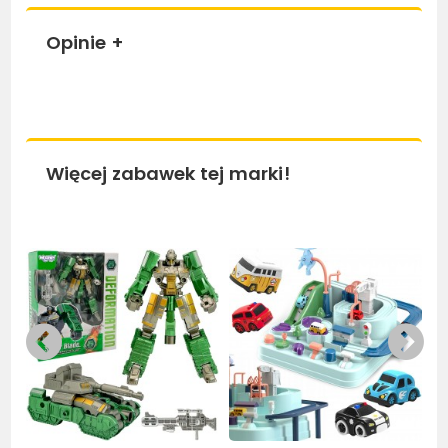
Opinie
+
Więcej zabawek tej marki!
Bestseller
Bestseller
Be