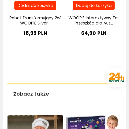
Robot Transformujący 2w1
WOOPIE Interaktywny Tor
..
WOOPIE Silver...
Przeszkód dla Aut...
18,99 PLN
64,90 PLN
Zobacz także
Bestseller
Nowość